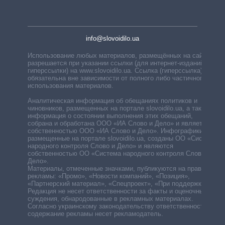
info@slovoidilo.ua
Использование любых материалов, размещённых на сайте,
разрешается при указании ссылки (для интернет-изданий —
гиперссылки) на www.slovoidilo.ua. Ссылка (гиперссылка)
обязательна вне зависимости от полного либо частичного
использования материалов.
Аналитическая информация об обещаниях политиков и
чиновников, размещенных на портале slovoidilo.ua, а также
информация о состоянии выполнения этих обещаний,
собрана и обработана ООО «ИА Слово и Дело» и является
собственностью ООО «ИА Слово и Дело». Инфографики,
размещенные на портале slovoidilo.ua, созданы ОО «Система
народного контроля Слово и Дело» и являются
собственностью ОО «Система народного контроля Слово и
Дело».
Материалы, отмеченные значками, публикуются на правах
рекламы: «Промо», «Новости компаний», «Позиция»,
«Партнерский материал», «Спецпроект», «При поддержке».
Редакция не несет ответственности за факты и оценочные
суждения, обнародованные в рекламных материалах.
Согласно украинскому законодательству ответственность за
содержание рекламы несет рекламодатель.