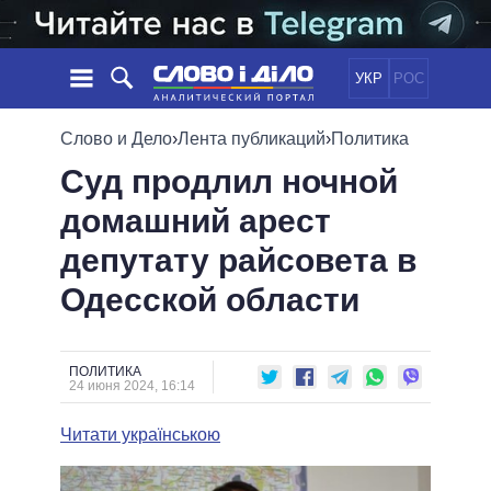
УКР
РОС
НОВОСТИ
Слово и Дело
›
Лента публикаций
›
Политика
Суд продлил ночной
ОБЕЩАНИЯ
ЛЕНТА
ПОЛИТИКА
домашний арест
СОБЫТИЯ
ЭКОНОМИКА
ПОЛИТИКИ
депутату райсовета в
СТАТЬИ
ОБЩЕСТВО
ИНФОГРАФИКА
МНЕНИЯ
МИР
ВСЕ ПОЛИТИКИ
Одесской области
ОБЗОРЫ
ПРЕЗИДЕНТ И ОФИС
ВИДЕО
ДАЙДЖЕСТЫ
ВЕРХОВНАЯ РАДА
ПОЛИТИКА
ПОДДЕРЖАТЬ
КАБИНЕТ МИНИСТРОВ
24 июня 2024, 16:14
ГЛАВЫ ОБЛАДМИНИСТРАЦИЙ
СРАВНЕНИЕ ПОЛИТИКОВ
Читати українською
МЭРЫ
ВСЕ ПЕРСОНЫ