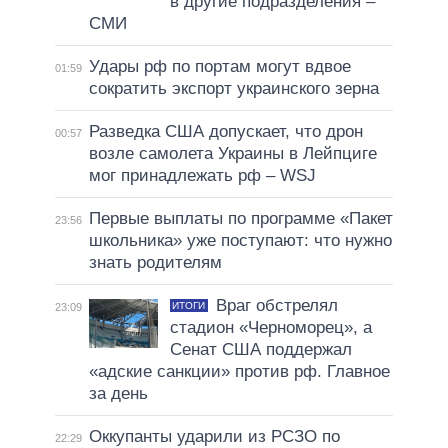
в другие подразделения –
СМИ
Удары рф по портам могут вдвое
01:59
сократить экспорт украинского зерна
Разведка США допускает, что дрон
00:57
возле самолета Украины в Лейпциге
мог принадлежать рф – WSJ
Первые выплаты по программе «Пакет
23:56
школьника» уже поступают: что нужно
знать родителям
Враг обстрелял
ИТОГИ
23:09
стадион «Черноморец», а
Сенат США поддержал
«адские санкции» против рф. Главное
за день
Оккупанты ударили из РСЗО по
22:29