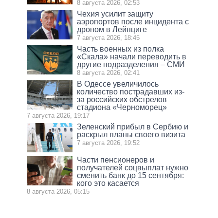
8 августа 2026, 02:53
Чехия усилит защиту
аэропортов после инцидента с
дроном в Лейпциге
7 августа 2026, 18:45
Часть военных из полка
«Скала» начали переводить в
другие подразделения – СМИ
8 августа 2026, 02:41
В Одессе увеличилось
количество пострадавших из-
за российских обстрелов
стадиона «Черноморец»
7 августа 2026, 19:17
Зеленский прибыл в Сербию и
раскрыл планы своего визита
7 августа 2026, 19:52
Части пенсионеров и
получателей соцвыплат нужно
сменить банк до 15 сентября:
кого это касается
8 августа 2026, 05:15