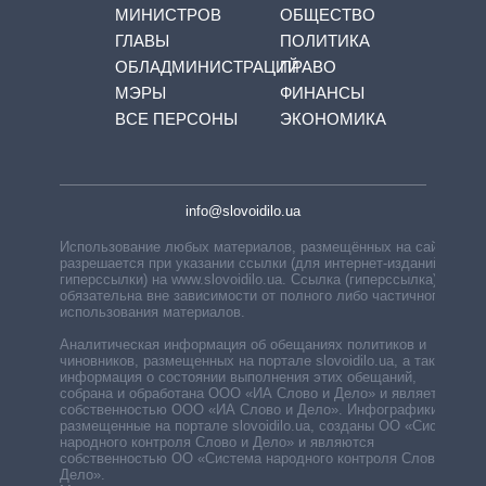
МИНИСТРОВ
ОБЩЕСТВО
ГЛАВЫ
ПОЛИТИКА
ОБЛАДМИНИСТРАЦИЙ
ПРАВО
МЭРЫ
ФИНАНСЫ
ВСЕ ПЕРСОНЫ
ЭКОНОМИКА
info@slovoidilo.ua
Использование любых материалов, размещённых на сайте,
разрешается при указании ссылки (для интернет-изданий —
гиперссылки) на www.slovoidilo.ua. Ссылка (гиперссылка)
обязательна вне зависимости от полного либо частичного
использования материалов.
Аналитическая информация об обещаниях политиков и
чиновников, размещенных на портале slovoidilo.ua, а также
информация о состоянии выполнения этих обещаний,
собрана и обработана ООО «ИА Слово и Дело» и является
собственностью ООО «ИА Слово и Дело». Инфографики,
размещенные на портале slovoidilo.ua, созданы ОО «Система
народного контроля Слово и Дело» и являются
собственностью ОО «Система народного контроля Слово и
Дело».