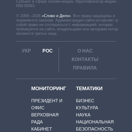
Субъект в сфере онлайн-медиа. Идентификатор медиа –
R40-05063
© 2009—2026
«Слово и Дело»
.
Все права защищены и
охраняются законом. Администрация сайта оставляет за
собой право не соглашаться с информацией, которая
публикуется на сайте, владельцами или авторами которой
являются третьи лица.
УКР
РОС
О НАС
КОНТАКТЫ
ПРАВИЛА
МОНИТОРИНГ
ТЕМАТИКИ
ПРЕЗИДЕНТ И
БИЗНЕС
ОФИС
КУЛЬТУРА
ВЕРХОВНАЯ
НАУКА
РАДА
НАЦИОНАЛЬНАЯ
КАБИНЕТ
БЕЗОПАСНОСТЬ