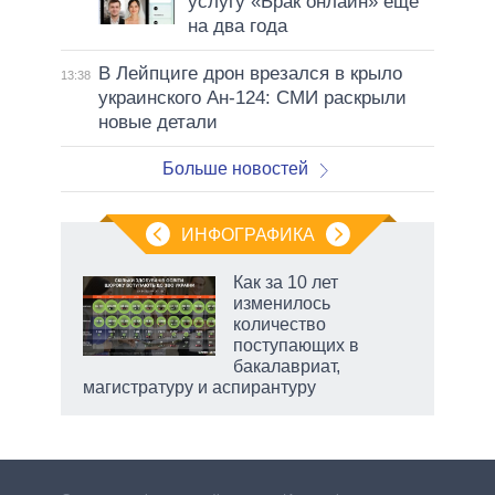
услугу «Брак онлайн» еще
на два года
В Лейпциге дрон врезался в крыло
13:38
украинского Ан-124: СМИ раскрыли
новые детали
Больше новостей
ИНФОГРАФИКА
 как
Как за 10 лет
чипы
изменилось
ды и
количество
т на
поступающих в
бакалавриат,
магистратуру и аспирантуру