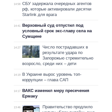
СБУ задержала очередных агентов
14:58
рф, которые активировали десятки
Starlink для врага
Верховный суд отпустил под
14:41
условный срок экс-главу села на
Сумщине
Число пострадавших в
14:27
результате удара по
Запорожью стремительно
возросло, среди них – дети
В Украине вырос уровень топ-
14:19
коррупции – глава САП
ВАКС изменил меру пресечения
14:17
Ермаку
Правительство продлило
13:46