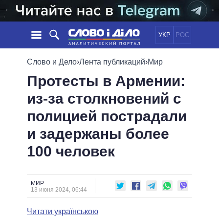
УКР
РОС
НОВОСТИ
Слово и Дело
›
Лента публикаций
›
Мир
Протесты в Армении:
ОБЕЩАНИЯ
ЛЕНТА
ПОЛИТИКА
из-за столкновений с
СОБЫТИЯ
ЭКОНОМИКА
ПОЛИТИКИ
полицией пострадали
СТАТЬИ
ОБЩЕСТВО
ИНФОГРАФИКА
МНЕНИЯ
МИР
ВСЕ ПОЛИТИКИ
и задержаны более
ОБЗОРЫ
ПРЕЗИДЕНТ И ОФИС
100 человек
ВИДЕО
ДАЙДЖЕСТЫ
ВЕРХОВНАЯ РАДА
ПОДДЕРЖАТЬ
КАБИНЕТ МИНИСТРОВ
ГЛАВЫ ОБЛАДМИНИСТРАЦИЙ
МИР
СРАВНЕНИЕ ПОЛИТИКОВ
13 июня 2024, 06:44
МЭРЫ
Читати українською
ВСЕ ПЕРСОНЫ