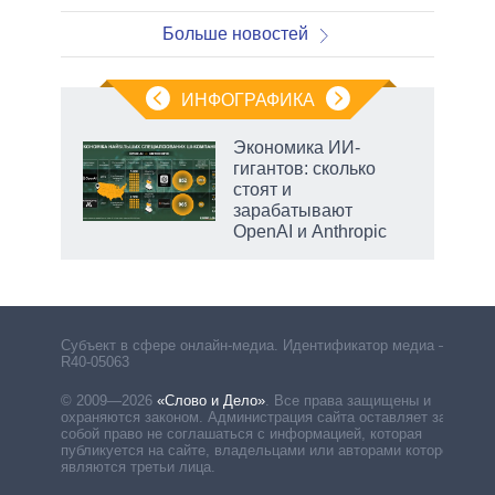
Больше новостей
ИНФОГРАФИКА
Экономика ИИ-
гигантов: сколько
стоят и
зарабатывают
OpenAI и Anthropic
Субъект в сфере онлайн-медиа. Идентификатор медиа –
R40-05063
© 2009—2026
«Слово и Дело»
.
Все права защищены и
охраняются законом. Администрация сайта оставляет за
собой право не соглашаться с информацией, которая
публикуется на сайте, владельцами или авторами которой
являются третьи лица.