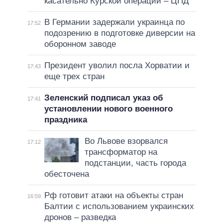
касательно Курской операции – ЦПД
В Германии задержали украинца по
17:52
подозрению в подготовке диверсии на
оборонном заводе
Президент уволил посла Хорватии и
17:43
еще трех стран
Зеленский подписал указ об
17:41
установлении нового военного
праздника
Во Львове взорвался
17:12
трансформатор на
подстанции, часть города
обесточена
Рф готовит атаки на объекты стран
16:59
Балтии с использованием украинских
дронов – разведка