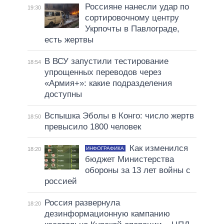
Россияне нанесли удар по
19:30
сортировочному центру
Укрпочты в Павлограде,
есть жертвы
В ВСУ запустили тестирование
18:54
упрощенных переводов через
«Армия+»: какие подразделения
доступны
Вспышка Эболы в Конго: число жертв
18:50
превысило 1800 человек
Как изменился
ИНФОГРАФИКА
18:20
бюджет Министерства
обороны за 13 лет войны с
россией
Россия развернула
18:20
дезинформационную кампанию