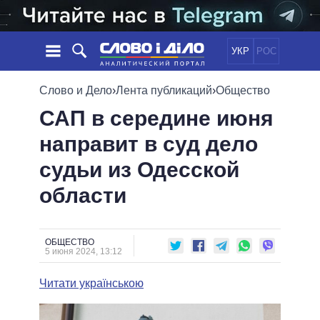
УКР
РОС
НОВОСТИ
Слово и Дело
›
Лента публикаций
›
Общество
САП в середине июня
ОБЕЩАНИЯ
ЛЕНТА
ПОЛИТИКА
направит в суд дело
СОБЫТИЯ
ЭКОНОМИКА
ПОЛИТИКИ
судьи из Одесской
СТАТЬИ
ОБЩЕСТВО
ИНФОГРАФИКА
МНЕНИЯ
МИР
ВСЕ ПОЛИТИКИ
области
ОБЗОРЫ
ПРЕЗИДЕНТ И ОФИС
ВИДЕО
ДАЙДЖЕСТЫ
ВЕРХОВНАЯ РАДА
ОБЩЕСТВО
ПОДДЕРЖАТЬ
КАБИНЕТ МИНИСТРОВ
5 июня 2024, 13:12
ГЛАВЫ ОБЛАДМИНИСТРАЦИЙ
СРАВНЕНИЕ ПОЛИТИКОВ
Читати українською
МЭРЫ
ВСЕ ПЕРСОНЫ