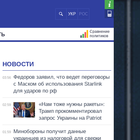
УКР
РОС
Сравнение
ТЬ
политиков
СТРАЦИЙ
МЭРЫ
ВСЕ ПЕРСОНЫ
НОВОСТИ
Федоров заявил, что ведет переговоры
03:56
с Маском об использования Starlink
для ударов по рф
«Нам тоже нужны ракеты»:
02:59
Трамп прокомментировал
запрос Украины на Patriot
Минобороны получит данные
01:59
украинцев из налоговой для сверки