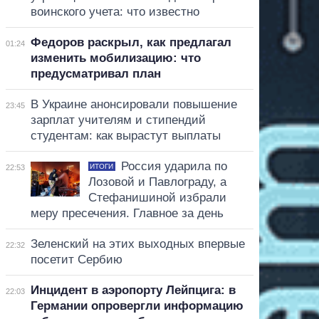
воинского учета: что известно
Федоров раскрыл, как предлагал
01:24
изменить мобилизацию: что
предусматривал план
В Украине анонсировали повышение
23:45
зарплат учителям и стипендий
студентам: как вырастут выплаты
Россия ударила по
ИТОГИ
22:53
Лозовой и Павлограду, а
Стефанишиной избрали
меру пресечения. Главное за день
Зеленский на этих выходных впервые
22:32
посетит Сербию
Инцидент в аэропорту Лейпцига: в
22:03
Германии опровергли информацию