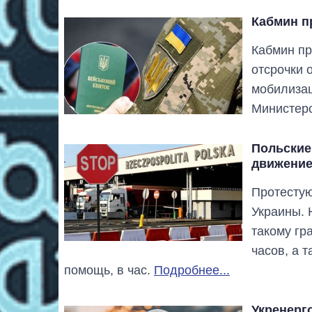
Кабмин п
Кабмин пр
отсрочки 
мобилизац
Министерс
Польские
движение
Протестую
Украины. 
такому гр
часов, а 
помощь, в час.
Подробнее...
Укренерг