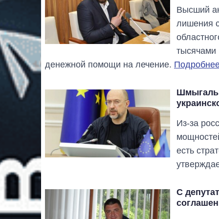
Высший ан
лишения с
областног
тысячами 
денежной помощи на лечение.
Подробнее.
Шмыгаль 
украинск
Из-за рос
мощностей
есть стра
утвержда
С депута
соглашен