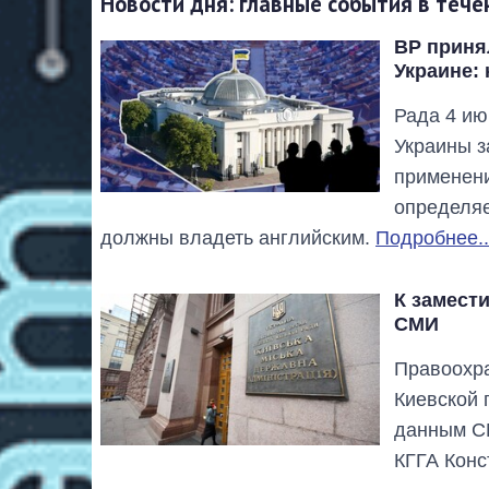
Новости дня: главные события в тече
ВР принял
Украине: 
Рада 4 ию
Украины 
применени
определяе
должны владеть английским.
Подробнее..
К замест
СМИ
Правоохра
Киевской 
данным СМ
КГГА Конс