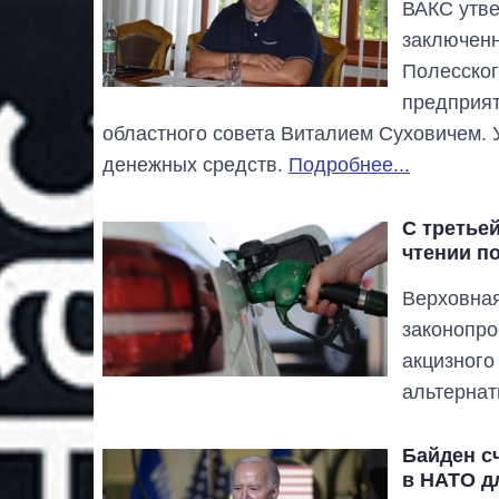
ВАКС утве
заключенн
Полесског
предприят
областного совета Виталием Суховичем. 
денежных средств.
Подробнее...
С третье
чтении п
Верховная
законопро
акцизного
альтернат
Байден сч
в НАТО д