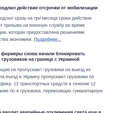
родлил действие отсрочки от мобилизации
одлил сразу на три месяца сроки действия
от призыва на военную службу во время
ии, которая предоставлена решениями
тва экономики.
Подробнее...
 фермеры снова начали блокировать
 грузовиков на границе с Украиной
щие не пропускают грузовики на выезд из
На въезд в Украину пропускают грузовики по
афику: 12 транспортных средств в течение 12
также по 4 грузовика, перевозящих гуманитарную
Экономика ИИ-
гигантов: сколько
стоят и
зарабатывают
OpenAI и Anthropic
о вводит аварийные отключения света еще в