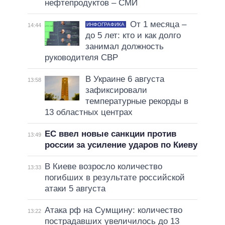
нефтепродуктов – СМИ
От 1 месяца –
ИНФОГРАФИКА
14:44
до 5 лет: кто и как долго
занимал должность
руководителя СВР
В Украине 6 августа
13:58
зафиксировали
температурные рекорды в
13 областных центрах
ЕС ввел новые санкции против
13:49
россии за усиление ударов по Киеву
В Киеве возросло количество
13:33
погибших в результате российской
атаки 5 августа
Атака рф на Сумщину: количество
13:22
пострадавших увеличилось до 13