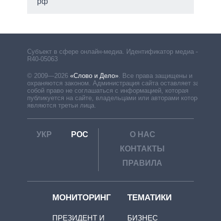
рф
Субъект в сфере онлайн-медиа. Идентификатор медиа –
R40-05063
© 2009—2026
«Слово и Дело»
.
Все права защищены и
охраняются законом. Администрация сайта оставляет за
собой право не соглашаться с информацией, которая
публикуется на сайте, владельцами или авторами которой
являются третьи лица.
УКР
РОС
О НАС
КОНТАКТЫ
ПРАВИЛА
МОНИТОРИНГ
ТЕМАТИКИ
ПРЕЗИДЕНТ И
БИЗНЕС