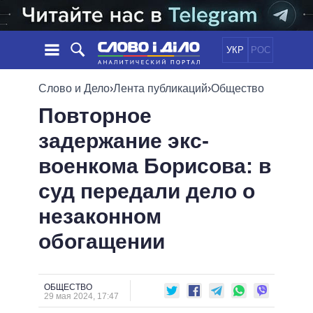
УКР
РОС
НОВОСТИ
Слово и Дело
›
Лента публикаций
›
Общество
Повторное
ОБЕЩАНИЯ
ЛЕНТА
ПОЛИТИКА
задержание экс-
СОБЫТИЯ
ЭКОНОМИКА
ПОЛИТИКИ
военкома Борисова: в
СТАТЬИ
ОБЩЕСТВО
ИНФОГРАФИКА
МНЕНИЯ
МИР
ВСЕ ПОЛИТИКИ
суд передали дело о
ОБЗОРЫ
ПРЕЗИДЕНТ И ОФИС
незаконном
ВИДЕО
ДАЙДЖЕСТЫ
ВЕРХОВНАЯ РАДА
обогащении
ПОДДЕРЖАТЬ
КАБИНЕТ МИНИСТРОВ
ГЛАВЫ ОБЛАДМИНИСТРАЦИЙ
СРАВНЕНИЕ ПОЛИТИКОВ
МЭРЫ
ОБЩЕСТВО
29 мая 2024, 17:47
ВСЕ ПЕРСОНЫ