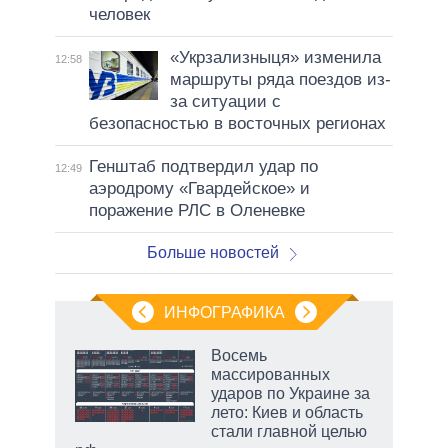
человек
«Укрзализныця» изменила
12:58
маршруты ряда поездов из-
за ситуации с
безопасностью в восточных регионах
Генштаб подтвердил удар по
12:49
аэродрому «Гвардейское» и
поражение РЛС в Оленевке
Больше новостей
ИНФОГРАФИКА
Восемь
массированных
ударов по Украине за
лето: Киев и область
стали главной целью