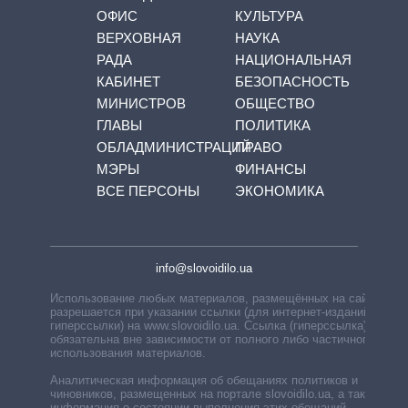
ОФИС
КУЛЬТУРА
ВЕРХОВНАЯ
НАУКА
РАДА
НАЦИОНАЛЬНАЯ
КАБИНЕТ
БЕЗОПАСНОСТЬ
МИНИСТРОВ
ОБЩЕСТВО
ГЛАВЫ
ПОЛИТИКА
ОБЛАДМИНИСТРАЦИЙ
ПРАВО
МЭРЫ
ФИНАНСЫ
ВСЕ ПЕРСОНЫ
ЭКОНОМИКА
info@slovoidilo.ua
Использование любых материалов, размещённых на сайте,
разрешается при указании ссылки (для интернет-изданий —
гиперссылки) на www.slovoidilo.ua. Ссылка (гиперссылка)
обязательна вне зависимости от полного либо частичного
использования материалов.
Аналитическая информация об обещаниях политиков и
чиновников, размещенных на портале slovoidilo.ua, а также
информация о состоянии выполнения этих обещаний,