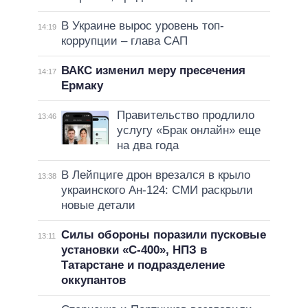
В Украине вырос уровень топ-
14:19
коррупции – глава САП
ВАКС изменил меру пресечения
14:17
Ермаку
Правительство продлило
13:46
услугу «Брак онлайн» еще
на два года
В Лейпциге дрон врезался в крыло
13:38
украинского Ан-124: СМИ раскрыли
новые детали
Силы обороны поразили пусковые
13:11
установки «С-400», НПЗ в
Татарстане и подразделение
оккупантов