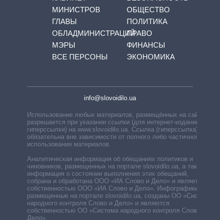
МИНИСТРОВ
ОБЩЕСТВО
ГЛАВЫ
ПОЛИТИКА
ОБЛАДМИНИСТРАЦИЙ
ПРАВО
МЭРЫ
ФИНАНСЫ
ВСЕ ПЕРСОНЫ
ЭКОНОМИКА
info@slovoidilo.ua
Использование любых материалов, размещённых на сайте,
разрешается при указании ссылки (для интернет-изданий —
гиперссылки) на www.slovoidilo.ua. Ссылка (гиперссылка)
обязательна вне зависимости от полного либо частичного
использования материалов.
Аналитическая информация об обещаниях политиков и
чиновников, размещенных на портале slovoidilo.ua, а также
информация о состоянии выполнения этих обещаний,
собрана и обработана ООО «ИА Слово и Дело» и является
собственностью ООО «ИА Слово и Дело». Инфографики,
размещенные на портале slovoidilo.ua, созданы ОО «Система
народного контроля Слово и Дело» и являются
собственностью ОО «Система народного контроля Слово и
Дело».