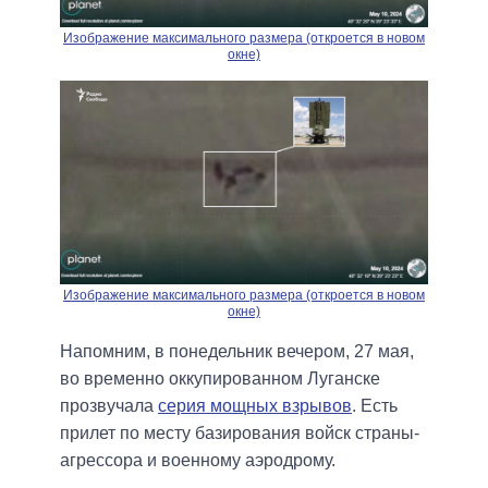
Изображение максимального размера (откроется в новом
окне)
Изображение максимального размера (откроется в новом
окне)
Напомним, в понедельник вечером, 27 мая,
во временно оккупированном Луганске
прозвучала
серия мощных взрывов
. Есть
прилет по месту базирования войск страны-
агрессора и военному аэродрому.