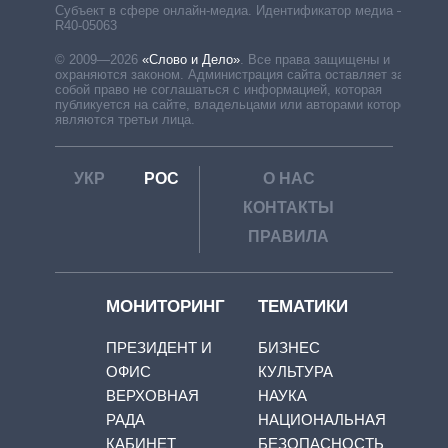
Субъект в сфере онлайн-медиа. Идентификатор медиа –
R40-05063
© 2009—2026
«Слово и Дело»
.
Все права защищены и
охраняются законом. Администрация сайта оставляет за
собой право не соглашаться с информацией, которая
публикуется на сайте, владельцами или авторами которой
являются третьи лица.
УКР
РОС
О НАС
КОНТАКТЫ
ПРАВИЛА
МОНИТОРИНГ
ТЕМАТИКИ
ПРЕЗИДЕНТ И
БИЗНЕС
ОФИС
КУЛЬТУРА
ВЕРХОВНАЯ
НАУКА
РАДА
НАЦИОНАЛЬНАЯ
КАБИНЕТ
БЕЗОПАСНОСТЬ