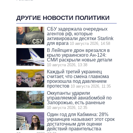
ДРУГИЕ НОВОСТИ ПОЛИТИКИ
СБУ задержала очередных
агентов рф, которые
активировали десятки Starlink
для врага
10 августа 2026, 14:58
В Лейпциге дрон врезался в
крыло украинского Ан-124:
СМИ раскрыли новые детали
10 августа 2026, 13:38
Каждый третий украинец
считает, что смена главкома
произошла под давлением
протестов
10 августа 2026, 11:35
Оккупанты ударили
управляемой авиабомбой по
Запорожью, есть раненые
10 августа 2026, 12:35
Один год для Кабмина: 28%
украинцев называют этот срок
достаточным для оценки
действий правительства