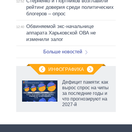
Стерненко и Портников возглавили
12:52
рейтинг доверия среди политических
блогеров – опрос
Обвиняемой экс-начальнице
12:40
аппарата Харьковской ОВА не
изменили залог
Больше новостей
ИНФОГРАФИКА
еля
Дефицит памяти: как
вырос спрос на чипы
за последние годы и
что прогнозируют на
2027-й