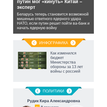
путин мог «кинуть» Китай –
теп
ра
эксперт
йская
Деце
 этот
позв
Беларусь теперь становится возможной
кото
мишенью ответного ядерного удара
без 
НАТО, если путин решит пойти ва-банк и
начать ядерную войну
ИНФОГРАФИКА
еля
Как изменился
бюджет
Министерства
обороны за 13 лет
войны с россией
ПОЛИТИКИ
Рудик Кира Александровна
В процессе
97