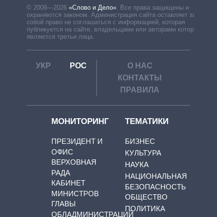
© 2009—2026
«Слово и Дело»
.
Все права защищены и
охраняются законом. Администрация сайта оставляет за
собой право не соглашаться с информацией, которая
публикуется на сайте, владельцами или авторами которой
являются третьи лица.
УКР
РОС
О НАС
КОНТАКТЫ
ПРАВИЛА
МОНИТОРИНГ
ТЕМАТИКИ
ПРЕЗИДЕНТ И
БИЗНЕС
ОФИС
КУЛЬТУРА
ВЕРХОВНАЯ
НАУКА
РАДА
НАЦИОНАЛЬНАЯ
КАБИНЕТ
БЕЗОПАСНОСТЬ
МИНИСТРОВ
ОБЩЕСТВО
ГЛАВЫ
ПОЛИТИКА
ОБЛАДМИНИСТРАЦИЙ