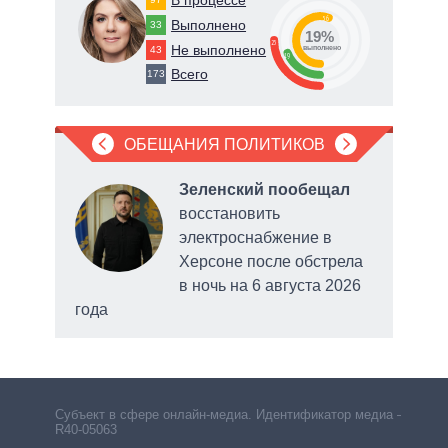
56
Выполнено
33
19%
25
Не выполнено
43
о
выполнено
19
Всего
173
ОБЕЩАНИЯ ПОЛИТИКОВ
л
Зеленский пообещал
восстановить
электроснабжение в
Херсоне после обстрела
в ночь на 6 августа 2026
года
Субъект в сфере онлайн-медиа. Идентификатор медиа –
R40-05063