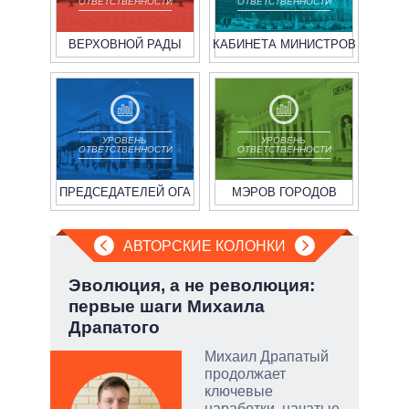
ОТВЕТСТВЕННОСТИ
ОТВЕТСТВЕННОСТИ
ВЕРХОВНОЙ РАДЫ
КАБИНЕТА МИНИСТРОВ
УРОВЕНЬ
УРОВЕНЬ
ОТВЕТСТВЕННОСТИ
ОТВЕТСТВЕННОСТИ
ПРЕДСЕДАТЕЛЕЙ ОГА
МЭРОВ ГОРОДОВ
АВТОРСКИЕ КОЛОНКИ
у:
Эволюция, а не революция:
Июл
первые шаги Михаила
Кол
Драпатого
Михаил Драпатый
продолжает
скую
ключевые
наработки, начатые