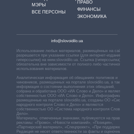
ПРАВО
МЭРЫ
ФИНАНСЫ
ВСЕ ПЕРСОНЫ
ЭКОНОМИКА
info@slovoidilo.ua
Использование любых материалов, размещённых на сайте,
разрешается при указании ссылки (для интернет-изданий —
гиперссылки) на www.slovoidilo.ua. Ссылка (гиперссылка)
обязательна вне зависимости от полного либо частичного
использования материалов.
Аналитическая информация об обещаниях политиков и
чиновников, размещенных на портале slovoidilo.ua, а также
информация о состоянии выполнения этих обещаний,
собрана и обработана ООО «ИА Слово и Дело» и является
собственностью ООО «ИА Слово и Дело». Инфографики,
размещенные на портале slovoidilo.ua, созданы ОО «Система
народного контроля Слово и Дело» и являются
собственностью ОО «Система народного контроля Слово и
Дело».
Материалы, отмеченные значками, публикуются на правах
рекламы: «Промо», «Новости компаний», «Позиция»,
«Партнерский материал», «Спецпроект», «При поддержке».
Редакция не несет ответственности за факты и оценочные