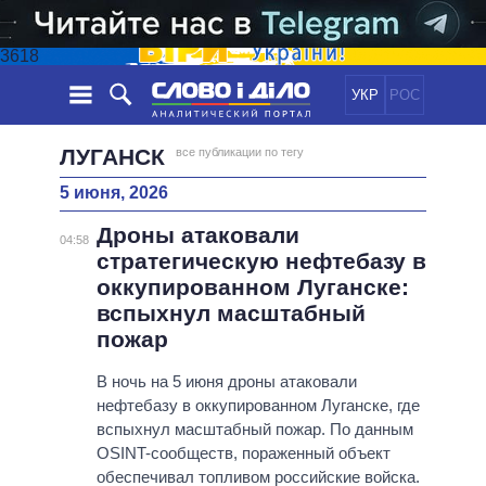
3618
УКР
РОС
НОВОСТИ
ЛУГАНСК
все публикации по тегу
5 июня, 2026
ОБЕЩАНИЯ
ЛЕНТА
ПОЛИТИКА
Дроны атаковали
СОБЫТИЯ
ЭКОНОМИКА
04:58
ПОЛИТИКИ
стратегическую нефтебазу в
СТАТЬИ
ОБЩЕСТВО
оккупированном Луганске:
ИНФОГРАФИКА
МНЕНИЯ
МИР
ВСЕ ПОЛИТИКИ
вспыхнул масштабный
ОБЗОРЫ
ПРЕЗИДЕНТ И ОФИС
пожар
ВИДЕО
ДАЙДЖЕСТЫ
ВЕРХОВНАЯ РАДА
В ночь на 5 июня дроны атаковали
ПОДДЕРЖАТЬ
КАБИНЕТ МИНИСТРОВ
нефтебазу в оккупированном Луганске, где
ГЛАВЫ ОБЛАДМИНИСТРАЦИЙ
вспыхнул масштабный пожар. По данным
СРАВНЕНИЕ ПОЛИТИКОВ
OSINT-сообществ, пораженный объект
МЭРЫ
обеспечивал топливом российские войска.