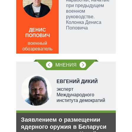
дить
при предыдущем
военном
руководстве.
Колонка Дениса
ЛЕО
Поповича
ДЕНИС
пол
ПОПОВИЧ
обо
военный
обозреватель
МНЕНИЯ
В
ЕВГЕНИЙ ДИКИЙ
ких
эксперт
Международного
института демократий
Заявлением о размещении
Укр
рф
ядерного оружия в Беларуси
дец