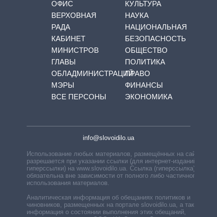
ОФИС
КУЛЬТУРА
ВЕРХОВНАЯ
НАУКА
РАДА
НАЦИОНАЛЬНАЯ
КАБИНЕТ
БЕЗОПАСНОСТЬ
МИНИСТРОВ
ОБЩЕСТВО
ГЛАВЫ
ПОЛИТИКА
ОБЛАДМИНИСТРАЦИЙ
ПРАВО
МЭРЫ
ФИНАНСЫ
ВСЕ ПЕРСОНЫ
ЭКОНОМИКА
info@slovoidilo.ua
Использование любых материалов, размещённых на сайте,
разрешается при указании ссылки (для интернет-изданий —
гиперссылки) на www.slovoidilo.ua. Ссылка (гиперссылка)
обязательна вне зависимости от полного либо частичного
использования материалов.
Аналитическая информация об обещаниях политиков и
чиновников, размещенных на портале slovoidilo.ua, а также
информация о состоянии выполнения этих обещаний,