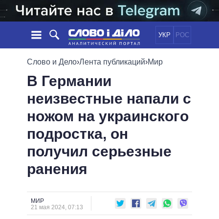
УКР
РОС
НОВОСТИ
Слово и Дело
›
Лента публикаций
›
Мир
В Германии
ОБЕЩАНИЯ
ЛЕНТА
ПОЛИТИКА
неизвестные напали с
СОБЫТИЯ
ЭКОНОМИКА
ПОЛИТИКИ
ножом на украинского
СТАТЬИ
ОБЩЕСТВО
ИНФОГРАФИКА
МНЕНИЯ
МИР
ВСЕ ПОЛИТИКИ
подростка, он
ОБЗОРЫ
ПРЕЗИДЕНТ И ОФИС
получил серьезные
ВИДЕО
ДАЙДЖЕСТЫ
ВЕРХОВНАЯ РАДА
ранения
ПОДДЕРЖАТЬ
КАБИНЕТ МИНИСТРОВ
ГЛАВЫ ОБЛАДМИНИСТРАЦИЙ
СРАВНЕНИЕ ПОЛИТИКОВ
МЭРЫ
МИР
21 мая 2024, 07:13
ВСЕ ПЕРСОНЫ