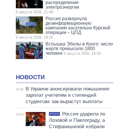
распределения
электроэнергии
6 августа 2026, 21:49
Россия развернула
дезинформационную
кампанию касательно Курской
операции – ЦПД
6 августа 2026, 18:20
Вспышка Эболы в Конго: число
жертв превысило 1800
человек
6 августа 2026, 18:50
НОВОСТИ
В Украине анонсировали повышение
23:45
зарплат учителям и стипендий
студентам: как вырастут выплаты
Россия ударила по
ИТОГИ
22:53
Лозовой и Павлограду, а
Стефанишиной избрали