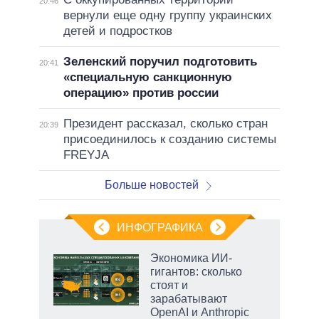
20:46
вернули еще одну группу украинских
детей и подростков
Зеленский поручил подготовить
20:41
«специальную санкционную
операцию» против россии
Президент рассказал, сколько стран
20:39
присоединилось к созданию системы
FREYJA
Больше новостей
ИНФОГРАФИКА
рифы
Экономика ИИ-
у в
гигантов: сколько
 на
стоят и
зарабатывают
OpenAI и Anthropic