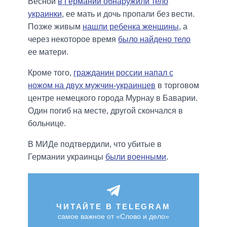
Весной
в Германии обнаружили тело
украинки
, ее мать и дочь пропали без вести.
Позже живым
нашли ребенка женщины
, а
через некоторое время
было найдено тело
ее матери.
Кроме того,
гражданин россии напал с
ножом на двух мужчин-украинцев
в торговом
центре немецкого города Мурнау в Баварии.
Один погиб на месте, другой скончался в
больнице.
В МИДе подтвердили, что убитые в
Германии украинцы
были военными
.
ЧИТАЙТЕ В TELEGRAM
самое важное от «Слово и дело»