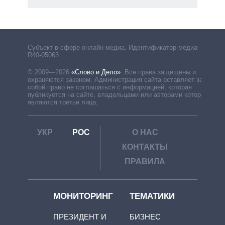
Субъект в сфере онлайн-медиа. Идентификатор медиа –
R40-05063
© 2009—2026
«Слово и Дело»
.
Все права защищены и
охраняются законом. Администрация сайта оставляет за
собой право не соглашаться с информацией, которая
публикуется на сайте, владельцами или авторами которой
являются третьи лица.
УКР
РОС
О НАС
КОНТАКТЫ
ПРАВИЛА
МОНИТОРИНГ
ТЕМАТИКИ
ПРЕЗИДЕНТ И
БИЗНЕС