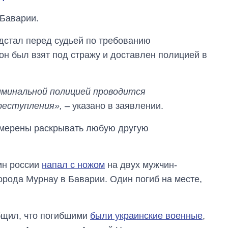
Баварии.
едстал перед судьей по требованию
н был взят под стражу и доставлен полицией в
иминальной полицией проводится
реступления»,
– указано в заявлении.
намерены раскрывать любую другую
Сколько
картофеля
ин россии
напал с ножом
на двух мужчин-
выращивали в
орода Мурнау в Баварии. Один погиб на месте,
Украине до и во
время большой
войны
бщил, что погибшими
были украинские военные
,