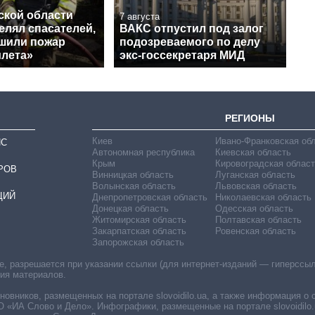
ской области
7 августа
елял спасателей,
ВАКС отпустил под залог
ушили пожар
подозреваемого по делу
илета»
экс-госсекретаря МИД
РЕГИОНЫ
Киев
Ивано-Франковская об
ИС
Автономная республика
Киевская область
Крым
Кировоградская област
РОВ
Винницкая область
Луганская область
Волынская область
Львовская область
ЦИЙ
Днепропетровская область
Николаевская область
Донецкая область
Одесская область
Житомирская область
Полтавская область
Закарпатская область
Ровенская область
Запорожская область
 разрешается при указании ссылки (для интернет-изданий — гиперссылки
ния материалов.
овников, размещенных на портале slovoidilo.ua, а также информация о 
«ИА Слово и Дело». Инфографики, размещенные на портале slovoidilo.