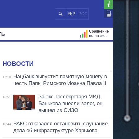
УКР
РОС
Сравнение
ТЬ
политиков
СТРАЦИЙ
МЭРЫ
ВСЕ ПЕРСОНЫ
НОВОСТИ
Нацбанк выпустит памятную монету в
17:10
честь Папы Римского Иоанна Павла II
За экс-госсекретаря МИД
16:51
Банькова внесли залог, он
вышел из СИЗО
ВАКС отказался остановить слушание
16:44
дела об инфраструктуре Харькова