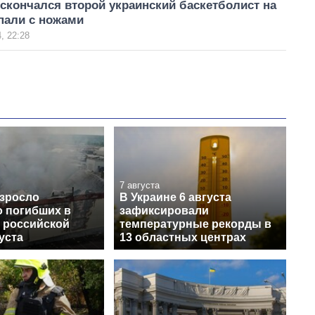
скончался второй украинский баскетболист на
пали с ножами
, 22:28
7 августа
озросло
В Украине 6 августа
о погибших в
зафиксировали
е российской
температурные рекорды в
густа
13 областных центрах