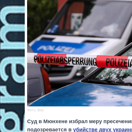
Фото: Bild
Суд в Мюнхене избрал меру пресечени
подозревается в
убийстве двух украин