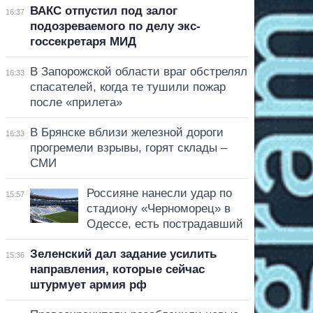
ВАКС отпустил под залог
16:37
подозреваемого по делу экс-
госсекретаря МИД
В Запорожской области враг обстрелял
16:33
спасателей, когда те тушили пожар
после «прилета»
В Брянске вблизи железной дороги
16:33
прогремели взрывы, горят склады –
СМИ
Россияне нанесли удар по
15:57
стадиону «Черноморец» в
Одессе, есть пострадавший
Зеленский дал задание усилить
15:36
направления, которые сейчас
штурмует армия рф