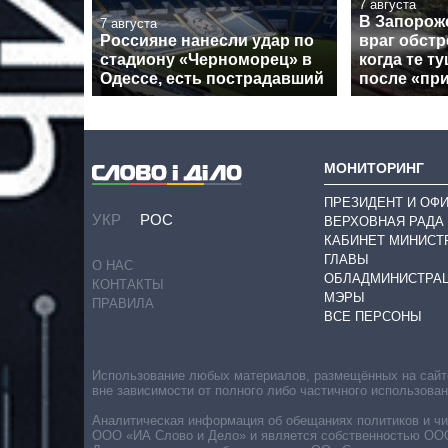
7 августа
В Запорож
7 августа
Россияне нанесли удар по
враг обстр
стадиону «Черноморец» в
когда те т
Одессе, есть пострадавший
после «пр
МОНИТОРИНГ
ПРЕЗИДЕНТ И ОФ
УКР
РОС
ВЕРХОВНАЯ РАДА
КАБИНЕТ МИНИСТ
ГЛАВЫ
О НАС
ОБЛАДМИНИСТРА
КОНТАКТЫ
МЭРЫ
ПРАВИЛА
ВСЕ ПЕРСОНЫ
Использование любых материалов, размещённых на сайте,
вне зависимости от полного либо частичного использова
Аналитическая информация об обещаниях политиков и чин
ООО «ИА Слово и Дело» и является собственностью ООО 