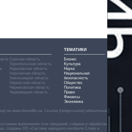
ТЕМАТИКИ
ласть
Сумская область
Бизнес
Тернопольская область
Культура
ь
Харьковская область
Наука
Херсонская область
Национальная
Хмельницкая область
безопасность
Черкасская область
Общество
Черниговская область
Политика
Черновицкая область
Право
Финансы
Экономика
) на www.slovoidilo.ua. Ссылка (гиперссылка) обязательна
состоянии выполнения этих обещаний, собрана и обработана
ua, созданы ОО «Система народного контроля Слово и