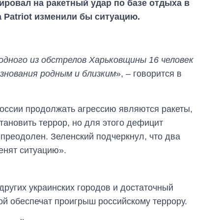
ировал на ракетный удар по базе отдыха в
 Patriot изменили бы ситуацию.
 одного из обстрелов Харьковщины 16 человек
езнования родным и близким
», – говорится в
оссии продолжать агрессию являются ракеты,
тановить террор, но для этого дефицит
преодолен. Зеленский подчеркнул, что два
енят ситуацию».
От 1 месяца – до 5
лет: кто и как долго
занимал
других украинских городов и достаточный
должность
й обеспечат проигрыш российскому террору.
руководителя СВР