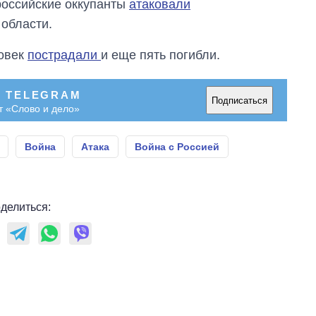
 российские оккупанты
атаковали
области.
ловек
пострадали
и еще пять погибли.
В TELEGRAM
Подписаться
т «Слово и дело»
Война
Атака
Война с Россией
делиться: