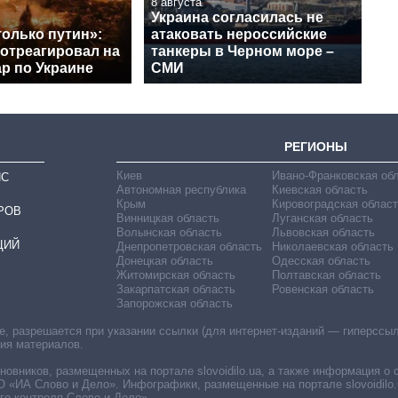
8 августа
Украина согласилась не
только путин»:
атаковать нероссийские
 отреагировал на
танкеры в Черном море –
р по Украине
СМИ
РЕГИОНЫ
Киев
Ивано-Франковская об
ИС
Автономная республика
Киевская область
Крым
Кировоградская област
РОВ
Винницкая область
Луганская область
Волынская область
Львовская область
ЦИЙ
Днепропетровская область
Николаевская область
Донецкая область
Одесская область
Житомирская область
Полтавская область
Закарпатская область
Ровенская область
Запорожская область
 разрешается при указании ссылки (для интернет-изданий — гиперссылки
ния материалов.
овников, размещенных на портале slovoidilo.ua, а также информация о 
«ИА Слово и Дело». Инфографики, размещенные на портале slovoidilo.
о контроля Слово и Дело».