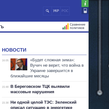
УКР
РОС
Сравнение
ТЬ
политиков
СТРАЦИЙ
МЭРЫ
ВСЕ ПЕРСОНЫ
НОВОСТИ
«Будет сложная зима»:
16:05
Вучич не верит, что война в
Украине завершится в
ближайшие месяцы
В Береговском ТЦК выявили
15:48
массовые нарушения
Ни одной целой ТЭС: Зеленский
15:38
описал ситуацию в энергетике