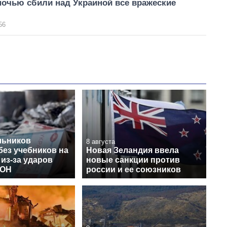
очью сбили над Украиной все вражеские
56
льников
8 августа
без учебников на
Новая Зеландия ввела
 из-за ударов
новые санкции против
МОН
россии и ее союзников