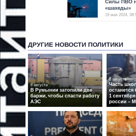
Силы ПВО н
«шахеды»
19 мая 2024, 08:
ДРУГИЕ НОВОСТИ ПОЛИТИКИ
8 августа
Часть шко
8 августа
В Румынии затопили две
останется 
баржи, чтобы спасти работу
1 сентября
АЭС
россии – 