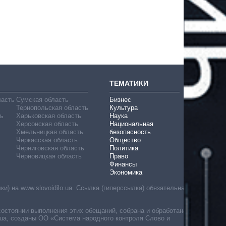
ТЕМАТИКИ
ласть
Сумская область
Бизнес
Тернопольская область
Культура
ь
Харьковская область
Наука
Херсонская область
Национальная
Хмельницкая область
безопасность
Черкасская область
Общество
Черниговская область
Политика
Черновицкая область
Право
Финансы
Экономика
) на www.slovoidilo.ua. Ссылка (гиперссылка) обязательна
состоянии выполнения этих обещаний, собрана и обработана
ua, созданы ОО «Система народного контроля Слово и