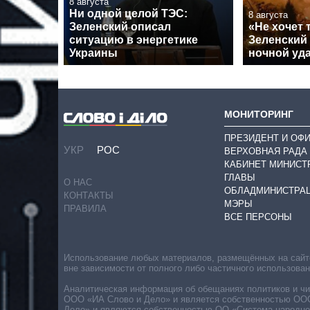
8 августа
Ни одной целой ТЭС:
8 августа
Зеленский описал
«Не хочет 
ситуацию в энергетике
Зеленский
Украины
ночной уда
МОНИТОРИНГ
ПРЕЗИДЕНТ И ОФ
УКР
РОС
ВЕРХОВНАЯ РАДА
КАБИНЕТ МИНИСТ
ГЛАВЫ
О НАС
ОБЛАДМИНИСТРА
КОНТАКТЫ
МЭРЫ
ПРАВИЛА
ВСЕ ПЕРСОНЫ
Использование любых материалов, размещённых на сайте,
вне зависимости от полного либо частичного использова
Аналитическая информация об обещаниях политиков и чин
ООО «ИА Слово и Дело» и является собственностью ООО 
Дело» и являются собственностью ОО «Система народног