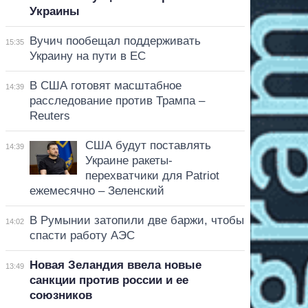
Украины
Вучич пообещал поддерживать
15:35
Украину на пути в ЕС
В США готовят масштабное
14:39
расследование против Трампа –
Reuters
США будут поставлять
14:39
Украине ракеты-
перехватчики для Patriot
ежемесячно – Зеленский
В Румынии затопили две баржи, чтобы
14:02
спасти работу АЭС
Новая Зеландия ввела новые
13:49
санкции против россии и ее
союзников