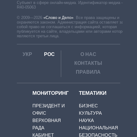
Субъект в сфере онлайн-медиа. Идентификатор медиа –
R40-05063
© 2009—2026
«Слово и Дело»
.
Все права защищены и
охраняются законом. Администрация сайта оставляет за
собой право не соглашаться с информацией, которая
публикуется на сайте, владельцами или авторами которой
являются третьи лица.
УКР
РОС
О НАС
КОНТАКТЫ
ПРАВИЛА
МОНИТОРИНГ
ТЕМАТИКИ
ПРЕЗИДЕНТ И
БИЗНЕС
ОФИС
КУЛЬТУРА
ВЕРХОВНАЯ
НАУКА
РАДА
НАЦИОНАЛЬНАЯ
КАБИНЕТ
БЕЗОПАСНОСТЬ