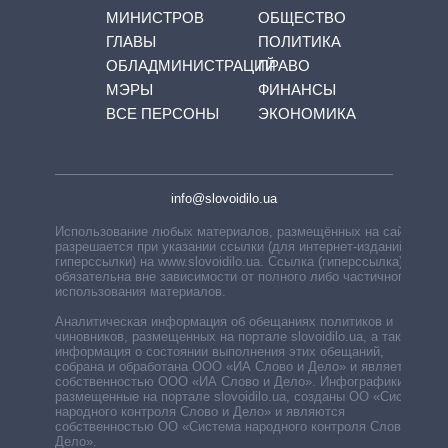
МИНИСТРОВ
ОБЩЕСТВО
ГЛАВЫ
ПОЛИТИКА
ОБЛАДМИНИСТРАЦИЙ
ПРАВО
МЭРЫ
ФИНАНСЫ
ВСЕ ПЕРСОНЫ
ЭКОНОМИКА
info@slovoidilo.ua
Использование любых материалов, размещённых на сайте,
разрешается при указании ссылки (для интернет-изданий —
гиперссылки) на www.slovoidilo.ua. Ссылка (гиперссылка)
обязательна вне зависимости от полного либо частичного
использования материалов.
Аналитическая информация об обещаниях политиков и
чиновников, размещенных на портале slovoidilo.ua, а также
информация о состоянии выполнения этих обещаний,
собрана и обработана ООО «ИА Слово и Дело» и является
собственностью ООО «ИА Слово и Дело». Инфографики,
размещенные на портале slovoidilo.ua, созданы ОО «Система
народного контроля Слово и Дело» и являются
собственностью ОО «Система народного контроля Слово и
Дело».