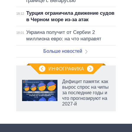
границе с Беларусью
Турция ограничила движение судов
18:12
в Черном море из-за атак
Украина получит от Сербии 2
18:01
миллиона евро: на что направят
Больше новостей
ИНФОГРАФИКА
 5
Дефицит памяти: как
го
вырос спрос на чипы
сть
за последние годы и
ВР
что прогнозируют на
2027-й