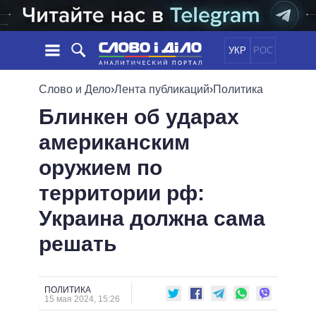
УКР
РОС
НОВОСТИ
Слово и Дело
›
Лента публикаций
›
Политика
Блинкен об ударах
ОБЕЩАНИЯ
ЛЕНТА
ПОЛИТИКА
американским
СОБЫТИЯ
ЭКОНОМИКА
ПОЛИТИКИ
оружием по
СТАТЬИ
ОБЩЕСТВО
ИНФОГРАФИКА
МНЕНИЯ
МИР
ВСЕ ПОЛИТИКИ
территории рф:
ОБЗОРЫ
ПРЕЗИДЕНТ И ОФИС
Украина должна сама
ВИДЕО
ДАЙДЖЕСТЫ
ВЕРХОВНАЯ РАДА
решать
ПОДДЕРЖАТЬ
КАБИНЕТ МИНИСТРОВ
ГЛАВЫ ОБЛАДМИНИСТРАЦИЙ
СРАВНЕНИЕ ПОЛИТИКОВ
МЭРЫ
ПОЛИТИКА
15 мая 2024, 15:26
ВСЕ ПЕРСОНЫ