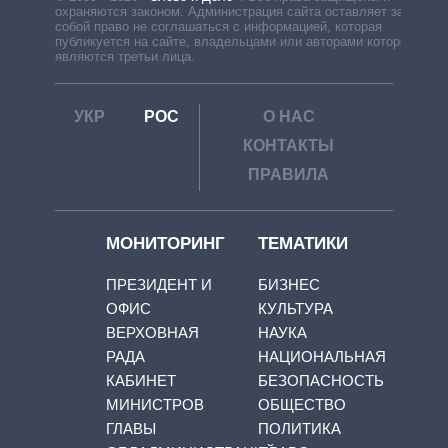
охраняются законом. Администрация сайта оставляет за
собой право не соглашаться с информацией, которая
публикуется на сайте, владельцами или авторами которой
являются третьи лица.
УКР
РОС
О НАС
КОНТАКТЫ
ПРАВИЛА
МОНИТОРИНГ
ТЕМАТИКИ
ПРЕЗИДЕНТ И
БИЗНЕС
ОФИС
КУЛЬТУРА
ВЕРХОВНАЯ
НАУКА
РАДА
НАЦИОНАЛЬНАЯ
КАБИНЕТ
БЕЗОПАСНОСТЬ
МИНИСТРОВ
ОБЩЕСТВО
ГЛАВЫ
ПОЛИТИКА