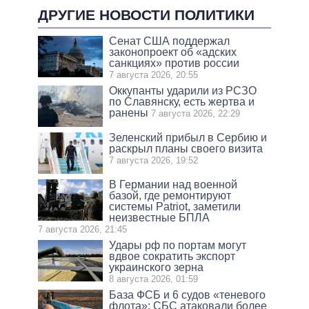
ДРУГИЕ НОВОСТИ ПОЛИТИКИ
Сенат США поддержал
законопроект об «адских
санкциях» против россии
7 августа 2026, 20:55
Оккупанты ударили из РСЗО
по Славянску, есть жертва и
ранены
7 августа 2026, 22:29
Зеленский прибыл в Сербию и
раскрыл планы своего визита
7 августа 2026, 19:52
В Германии над военной
базой, где ремонтируют
системы Patriot, заметили
неизвестные БПЛА
7 августа 2026, 21:45
Удары рф по портам могут
вдвое сократить экспорт
украинского зерна
8 августа 2026, 01:59
База ФСБ и 6 судов «теневого
флота»: СБС атаковали более