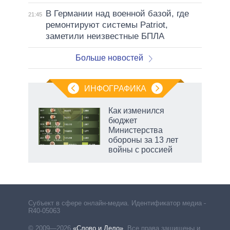
В Германии над военной базой, где
21:45
ремонтируют системы Patriot,
заметили неизвестные БПЛА
Больше новостей
ИНФОГРАФИКА
Как изменился
бюджет
не за
Министерства
асть
обороны за 13 лет
елью
войны с россией
Субъект в сфере онлайн-медиа. Идентификатор медиа –
R40-05063
© 2009—2026
«Слово и Дело»
.
Все права защищены и