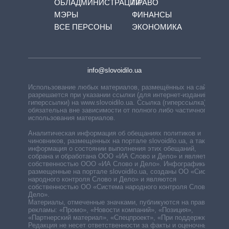
ОБЛАДМИНИСТРАЦИЙ
ПРАВО
МЭРЫ
ФИНАНСЫ
ВСЕ ПЕРСОНЫ
ЭКОНОМИКА
info@slovoidilo.ua
Использование любых материалов, размещённых на сайте,
разрешается при указании ссылки (для интернет-изданий —
гиперссылки) на www.slovoidilo.ua. Ссылка (гиперссылка)
обязательна вне зависимости от полного либо частичного
использования материалов.
Аналитическая информация об обещаниях политиков и
чиновников, размещенных на портале slovoidilo.ua, а также
информация о состоянии выполнения этих обещаний,
собрана и обработана ООО «ИА Слово и Дело» и является
собственностью ООО «ИА Слово и Дело». Инфографики,
размещенные на портале slovoidilo.ua, созданы ОО «Система
народного контроля Слово и Дело» и являются
собственностью ОО «Система народного контроля Слово и
Дело».
Материалы, отмеченные значками, публикуются на правах
рекламы: «Промо», «Новости компаний», «Позиция»,
«Партнерский материал», «Спецпроект», «При поддержке».
Редакция не несет ответственности за факты и оценочные