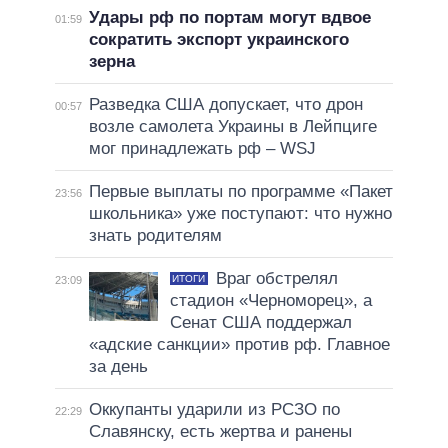
Удары рф по портам могут вдвое
01:59
сократить экспорт украинского
зерна
Разведка США допускает, что дрон
00:57
возле самолета Украины в Лейпциге
мог принадлежать рф – WSJ
Первые выплаты по программе «Пакет
23:56
школьника» уже поступают: что нужно
знать родителям
Враг обстрелял
ИТОГИ
23:09
стадион «Черноморец», а
Сенат США поддержал
«адские санкции» против рф. Главное
за день
Оккупанты ударили из РСЗО по
22:29
Славянску, есть жертва и ранены