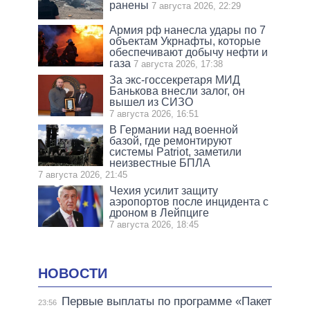
ранены
7 августа 2026, 22:29
Армия рф нанесла удары по 7
объектам Укрнафты, которые
обеспечивают добычу нефти и
газа
7 августа 2026, 17:38
За экс-госсекретаря МИД
Банькова внесли залог, он
вышел из СИЗО
7 августа 2026, 16:51
В Германии над военной
базой, где ремонтируют
системы Patriot, заметили
неизвестные БПЛА
7 августа 2026, 21:45
Чехия усилит защиту
аэропортов после инцидента с
дроном в Лейпциге
7 августа 2026, 18:45
НОВОСТИ
Первые выплаты по программе «Пакет
23:56