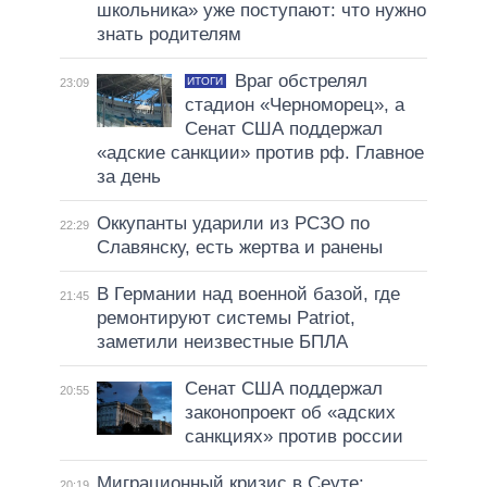
школьника» уже поступают: что нужно
знать родителям
Враг обстрелял
ИТОГИ
23:09
стадион «Черноморец», а
Сенат США поддержал
«адские санкции» против рф. Главное
за день
Оккупанты ударили из РСЗО по
22:29
Славянску, есть жертва и ранены
В Германии над военной базой, где
21:45
ремонтируют системы Patriot,
заметили неизвестные БПЛА
Сенат США поддержал
20:55
законопроект об «адских
санкциях» против россии
Миграционный кризис в Сеуте:
20:19