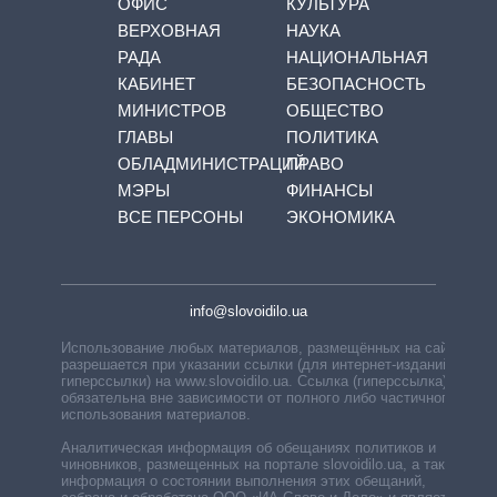
ОФИС
КУЛЬТУРА
ВЕРХОВНАЯ
НАУКА
РАДА
НАЦИОНАЛЬНАЯ
КАБИНЕТ
БЕЗОПАСНОСТЬ
МИНИСТРОВ
ОБЩЕСТВО
ГЛАВЫ
ПОЛИТИКА
ОБЛАДМИНИСТРАЦИЙ
ПРАВО
МЭРЫ
ФИНАНСЫ
ВСЕ ПЕРСОНЫ
ЭКОНОМИКА
info@slovoidilo.ua
Использование любых материалов, размещённых на сайте,
разрешается при указании ссылки (для интернет-изданий —
гиперссылки) на www.slovoidilo.ua. Ссылка (гиперссылка)
обязательна вне зависимости от полного либо частичного
использования материалов.
Аналитическая информация об обещаниях политиков и
чиновников, размещенных на портале slovoidilo.ua, а также
информация о состоянии выполнения этих обещаний,