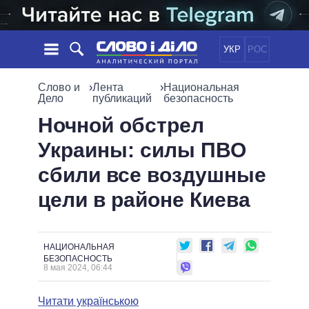
УКР
РОС
НОВОСТИ
Слово и
›
Лента
›
Национальная
Дело
публикаций
безопасность
ОБЕЩАНИЯ
ЛЕНТА
ПОЛИТИКА
Ночной обстрел
СОБЫТИЯ
ЭКОНОМИКА
Украины: силы ПВО
ПОЛИТИКИ
СТАТЬИ
ОБЩЕСТВО
сбили все воздушные
ИНФОГРАФИКА
МНЕНИЯ
МИР
ВСЕ ПОЛИТИКИ
цели в районе Киева
ОБЗОРЫ
ПРЕЗИДЕНТ И ОФИС
ВИДЕО
ДАЙДЖЕСТЫ
ВЕРХОВНАЯ РАДА
ПОДДЕРЖАТЬ
КАБИНЕТ МИНИСТРОВ
НАЦИОНАЛЬНАЯ
ГЛАВЫ ОБЛАДМИНИСТРАЦИЙ
БЕЗОПАСНОСТЬ
СРАВНЕНИЕ ПОЛИТИКОВ
8 мая 2024, 06:44
МЭРЫ
ВСЕ ПЕРСОНЫ
Читати українською