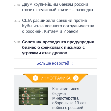
Двум крупнейшим банкам россии
07:51
грозит кредитный кризис – разведка
США расширили санкции против
05:17
Кубы из-за военного сотрудничества
с россией, Китаем и Ираном
Советник президента предупредил
04:57
бизнес о фейковых письмах с
угрозами атак дронов
Больше новостей
ИНФОГРАФИКА
Как изменился
бюджет
не за
Министерства
асть
обороны за 13 лет
елью
войны с россией