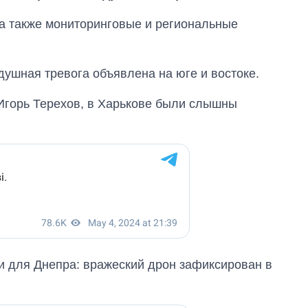
а также мониторинговые и региональные
душная тревога объявлена на юге и востоке.
Игорь Терехов, в Харькове были слышны
От 1 месяца – до 5
лет: кто и как долго
занимал
должность
и для Днепра: вражеский дрон зафиксирован в
руководителя СВР