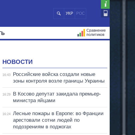
УКР
РОС
Сравнение
ТЬ
политиков
СТРАЦИЙ
МЭРЫ
ВСЕ ПЕРСОНЫ
НОВОСТИ
Российские войска создали новые
16:43
зоны контроля возле границы Украины
В Косово депутат закидала премьер-
16:29
министра яйцами
Лесные пожары в Европе: во Франции
16:24
арестовали сотни людей по
подозрениям в поджогах