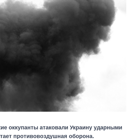
ские оккупанты атаковали Украину ударными
отает противовоздушная оборона.