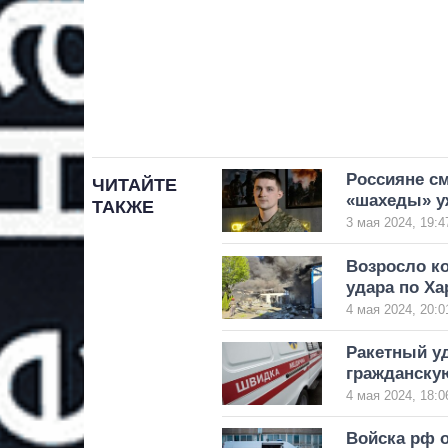
Россияне с
ЧИТАЙТЕ
«шахеды» уж
ТАКЖЕ
3 мая 2024, 19:4
Возросло ко
удара по Ха
4 мая 2024, 20:0
Ракетный уд
гражданску
4 мая 2024, 18:0
Войска рф 