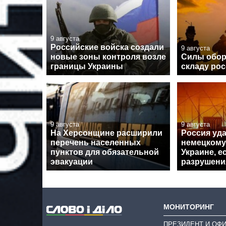
9 августа
Российские войска создали
9 августа
новые зоны контроля возле
Силы обор
границы Украины
складу рос
9 августа
9 августа
На Херсонщине расширили
Россия уд
перечень населенных
немецкому
пунктов для обязательной
Украине, 
эвакуации
разрушени
МОНИТОРИНГ
ПРЕЗИДЕНТ И ОФ