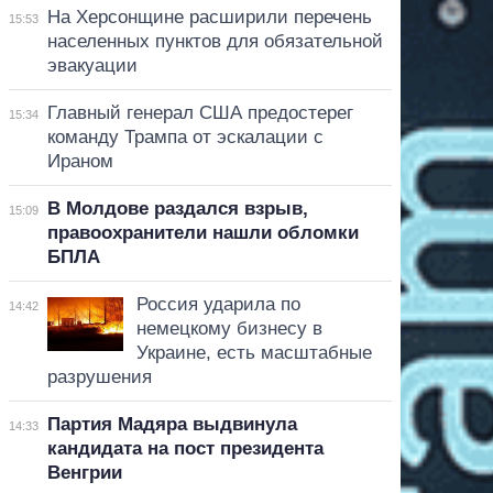
На Херсонщине расширили перечень
15:53
населенных пунктов для обязательной
эвакуации
Главный генерал США предостерег
15:34
команду Трампа от эскалации с
Ираном
В Молдове раздался взрыв,
15:09
правоохранители нашли обломки
БПЛА
Россия ударила по
14:42
немецкому бизнесу в
Украине, есть масштабные
разрушения
Партия Мадяра выдвинула
14:33
кандидата на пост президента
Венгрии