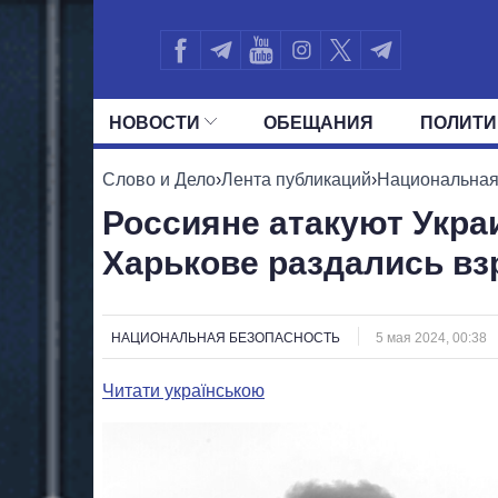
НОВОСТИ
ОБЕЩАНИЯ
ПОЛИТИ
ВСЕ ПОЛИТИКИ
ПРЕЗИДЕНТ И ОФ
Слово и Дело
›
Лента публикаций
›
Национальная
Россияне атакуют Укра
Харькове раздались в
НАЦИОНАЛЬНАЯ БЕЗОПАСНОСТЬ
5 мая 2024, 00:38
Читати українською