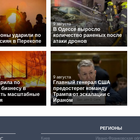
9 августа
В Одессе выросло
оны ударили по
количество раненых после
сиян в Перекопе
атаки дронов
9 августа
арила по
Главный генерал США
 бизнесу в
предостерег команду
есть масштабные
Трампа от эскалации с
я
Ираном
РЕГИОНЫ
Киев
Ивано-Франковская об
ИС