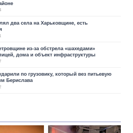
айоне
4
лял два села на Харьковщине, есть
я
1
етровщине из-за обстрела «шахедами»
лицей, дома и объект инфраструктуры
7
дарили по грузовику, который вез питьевую
ям Берислава
2