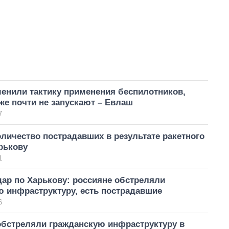
менили тактику применения беспилотников,
е почти не запускают – Евлаш
7
личество пострадавших в результате ракетного
рькову
1
ар по Харькову: россияне обстреляли
ю инфраструктуру, есть пострадавшие
6
обстреляли гражданскую инфраструктуру в