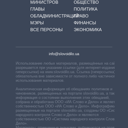
МИНИСТРОВ
ОБЩЕСТВО
ГЛАВЫ
ПОЛИТИКА
ОБЛАДМИНИСТРАЦИЙ
ПРАВО
МЭРЫ
ФИНАНСЫ
ВСЕ ПЕРСОНЫ
ЭКОНОМИКА
info@slovoidilo.ua
Использование любых материалов, размещённых на сайте,
разрешается при указании ссылки (для интернет-изданий —
гиперссылки) на www.slovoidilo.ua. Ссылка (гиперссылка)
обязательна вне зависимости от полного либо частичного
использования материалов.
Аналитическая информация об обещаниях политиков и
чиновников, размещенных на портале slovoidilo.ua, а также
информация о состоянии выполнения этих обещаний,
собрана и обработана ООО «ИА Слово и Дело» и является
собственностью ООО «ИА Слово и Дело». Инфографики,
размещенные на портале slovoidilo.ua, созданы ОО «Система
народного контроля Слово и Дело» и являются
собственностью ОО «Система народного контроля Слово и
Дело».
Материалы, отмеченные значками, публикуются на правах