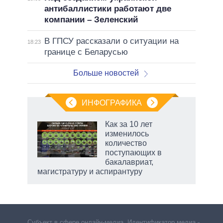
антибаллистики работают две
компании – Зеленский
В ГПСУ рассказали о ситуации на
18:23
границе с Беларусью
Больше новостей
ИНФОГРАФИКА
 как
Как за 10 лет
чипы
изменилось
ды и
количество
т на
поступающих в
бакалавриат,
магистратуру и аспирантуру
рф
Субъект в сфере онлайн-медиа. Идентификатор медиа –