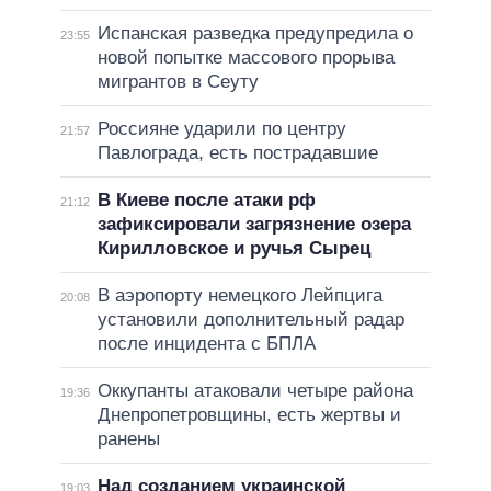
Испанская разведка предупредила о
23:55
новой попытке массового прорыва
мигрантов в Сеуту
Россияне ударили по центру
21:57
Павлограда, есть пострадавшие
В Киеве после атаки рф
21:12
зафиксировали загрязнение озера
Кирилловское и ручья Сырец
В аэропорту немецкого Лейпцига
20:08
установили дополнительный радар
после инцидента с БПЛА
Оккупанты атаковали четыре района
19:36
Днепропетровщины, есть жертвы и
ранены
Над созданием украинской
19:03