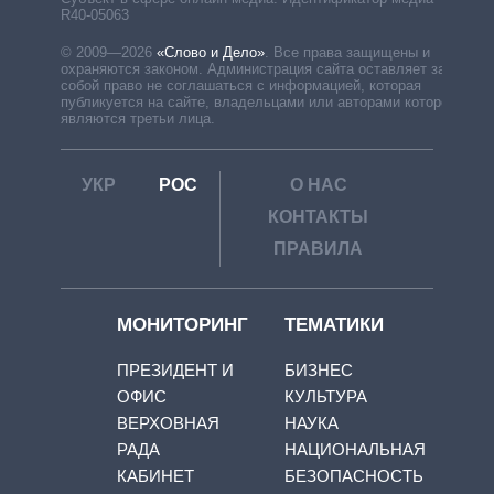
R40-05063
© 2009—2026
«Слово и Дело»
.
Все права защищены и
охраняются законом. Администрация сайта оставляет за
собой право не соглашаться с информацией, которая
публикуется на сайте, владельцами или авторами которой
являются третьи лица.
УКР
РОС
О НАС
КОНТАКТЫ
ПРАВИЛА
МОНИТОРИНГ
ТЕМАТИКИ
ПРЕЗИДЕНТ И
БИЗНЕС
ОФИС
КУЛЬТУРА
ВЕРХОВНАЯ
НАУКА
РАДА
НАЦИОНАЛЬНАЯ
КАБИНЕТ
БЕЗОПАСНОСТЬ