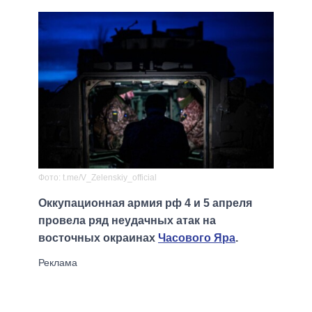
Фото: t.me/V_Zelenskiy_official
Оккупационная армия рф 4 и 5 апреля
провела ряд неудачных атак на
восточных окраинах
Часового Яра
.