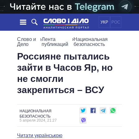
УКР
РОС
НОВОСТИ
Слово и
›
Лента
›
Национальная
Дело
публикаций
безопасность
ОБЕЩАНИЯ
ЛЕНТА
ПОЛИТИКА
Россияне пытались
СОБЫТИЯ
ЭКОНОМИКА
зайти в Часов Яр, но
ПОЛИТИКИ
СТАТЬИ
ОБЩЕСТВО
не смогли
ИНФОГРАФИКА
МНЕНИЯ
МИР
ВСЕ ПОЛИТИКИ
закрепиться – ВСУ
ОБЗОРЫ
ПРЕЗИДЕНТ И ОФИС
ВИДЕО
ДАЙДЖЕСТЫ
ВЕРХОВНАЯ РАДА
ПОДДЕРЖАТЬ
КАБИНЕТ МИНИСТРОВ
НАЦИОНАЛЬНАЯ
ГЛАВЫ ОБЛАДМИНИСТРАЦИЙ
БЕЗОПАСНОСТЬ
СРАВНЕНИЕ ПОЛИТИКОВ
5 апреля 2024, 21:27
МЭРЫ
ВСЕ ПЕРСОНЫ
Читати українською