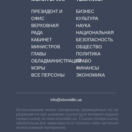
ПРЕЗИДЕНТ И
БИЗНЕС
ОФИС
КУЛЬТУРА
ВЕРХОВНАЯ
НАУКА
РАДА
НАЦИОНАЛЬНАЯ
КАБИНЕТ
БЕЗОПАСНОСТЬ
МИНИСТРОВ
ОБЩЕСТВО
ГЛАВЫ
ПОЛИТИКА
ОБЛАДМИНИСТРАЦИЙ
ПРАВО
МЭРЫ
ФИНАНСЫ
ВСЕ ПЕРСОНЫ
ЭКОНОМИКА
info@slovoidilo.ua
Использование любых материалов, размещённых на сайте,
разрешается при указании ссылки (для интернет-изданий —
гиперссылки) на www.slovoidilo.ua. Ссылка (гиперссылка)
обязательна вне зависимости от полного либо частичного
использования материалов.