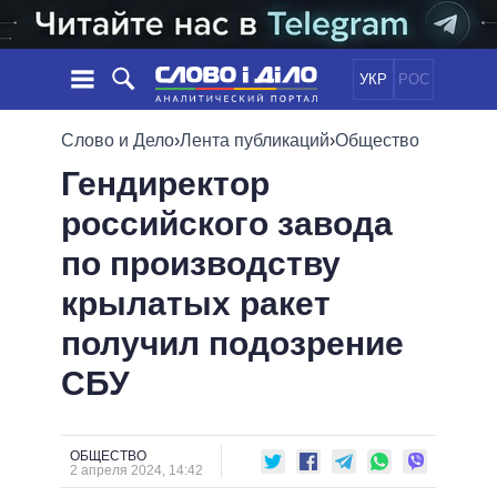
УКР
РОС
НОВОСТИ
Слово и Дело
›
Лента публикаций
›
Общество
Гендиректор
ОБЕЩАНИЯ
ЛЕНТА
ПОЛИТИКА
российского завода
СОБЫТИЯ
ЭКОНОМИКА
ПОЛИТИКИ
по производству
СТАТЬИ
ОБЩЕСТВО
ИНФОГРАФИКА
МНЕНИЯ
МИР
ВСЕ ПОЛИТИКИ
крылатых ракет
ОБЗОРЫ
ПРЕЗИДЕНТ И ОФИС
получил подозрение
ВИДЕО
ДАЙДЖЕСТЫ
ВЕРХОВНАЯ РАДА
СБУ
ПОДДЕРЖАТЬ
КАБИНЕТ МИНИСТРОВ
ГЛАВЫ ОБЛАДМИНИСТРАЦИЙ
СРАВНЕНИЕ ПОЛИТИКОВ
МЭРЫ
ОБЩЕСТВО
2 апреля 2024, 14:42
ВСЕ ПЕРСОНЫ