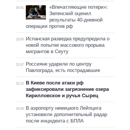
«Впечатляющие потери»:
00:41
Зеленский оценил
результаты 40-дневной
операции против рф
Испанская разведка предупредила о
23:55
новой попытке массового прорыва
мигрантов в Сеуту
Россияне ударили по центру
21:57
Павлограда, есть пострадавшие
В Киеве после атаки рф
21:12
зафиксировали загрязнение озера
Кирилловское и ручья Сырец
В аэропорту немецкого Лейпцига
20:08
установили дополнительный радар
после инцидента с БПЛА