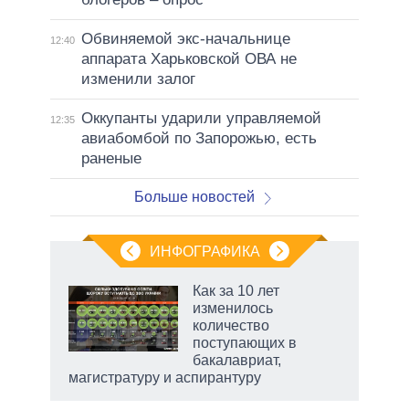
Обвиняемой экс-начальнице
12:40
аппарата Харьковской ОВА не
изменили залог
Оккупанты ударили управляемой
12:35
авиабомбой по Запорожью, есть
раненые
Больше новостей
ИНФОГРАФИКА
еля
Как за 10 лет
изменилось
количество
поступающих в
бакалавриат,
магистратуру и аспирантуру