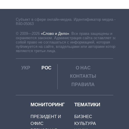
Субъект в сфере онлайн-медиа. Идентификатор медиа –
R40-05063
© 2009—2026
«Слово и Дело»
.
Все права защищены и
охраняются законом. Администрация сайта оставляет за
собой право не соглашаться с информацией, которая
публикуется на сайте, владельцами или авторами которой
являются третьи лица.
УКР
РОС
О НАС
КОНТАКТЫ
ПРАВИЛА
МОНИТОРИНГ
ТЕМАТИКИ
ПРЕЗИДЕНТ И
БИЗНЕС
ОФИС
КУЛЬТУРА