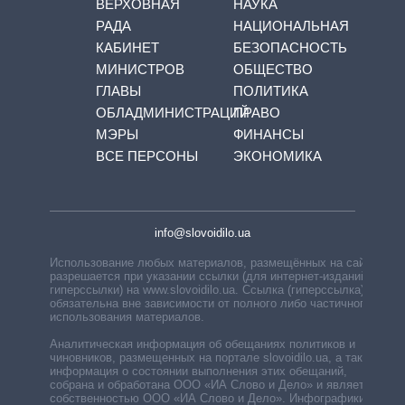
ВЕРХОВНАЯ
НАУКА
РАДА
НАЦИОНАЛЬНАЯ
КАБИНЕТ
БЕЗОПАСНОСТЬ
МИНИСТРОВ
ОБЩЕСТВО
ГЛАВЫ
ПОЛИТИКА
ОБЛАДМИНИСТРАЦИЙ
ПРАВО
МЭРЫ
ФИНАНСЫ
ВСЕ ПЕРСОНЫ
ЭКОНОМИКА
info@slovoidilo.ua
Использование любых материалов, размещённых на сайте,
разрешается при указании ссылки (для интернет-изданий —
гиперссылки) на www.slovoidilo.ua. Ссылка (гиперссылка)
обязательна вне зависимости от полного либо частичного
использования материалов.
Аналитическая информация об обещаниях политиков и
чиновников, размещенных на портале slovoidilo.ua, а также
информация о состоянии выполнения этих обещаний,
собрана и обработана ООО «ИА Слово и Дело» и является
собственностью ООО «ИА Слово и Дело». Инфографики,