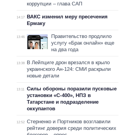
коррупции – глава САП
ВАКС изменил меру пресечения
14:17
Ермаку
Правительство продлило
13:46
услугу «Брак онлайн» еще
на два года
В Лейпциге дрон врезался в крыло
13:38
украинского Ан-124: СМИ раскрыли
новые детали
Силы обороны поразили пусковые
13:11
установки «С-400», НПЗ в
Татарстане и подразделение
оккупантов
Стерненко и Портников возглавили
12:52
рейтинг доверия среди политических
блогеров – опрос