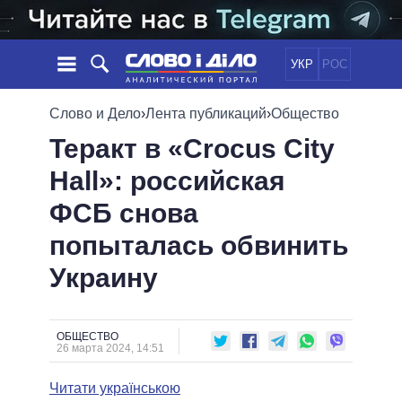
УКР
РОС
НОВОСТИ
Слово и Дело
›
Лента публикаций
›
Общество
Теракт в «Crocus City
ОБЕЩАНИЯ
ЛЕНТА
ПОЛИТИКА
Hall»: российская
СОБЫТИЯ
ЭКОНОМИКА
ПОЛИТИКИ
ФСБ снова
СТАТЬИ
ОБЩЕСТВО
ИНФОГРАФИКА
МНЕНИЯ
МИР
ВСЕ ПОЛИТИКИ
попыталась обвинить
ОБЗОРЫ
ПРЕЗИДЕНТ И ОФИС
Украину
ВИДЕО
ДАЙДЖЕСТЫ
ВЕРХОВНАЯ РАДА
ПОДДЕРЖАТЬ
КАБИНЕТ МИНИСТРОВ
ГЛАВЫ ОБЛАДМИНИСТРАЦИЙ
ОБЩЕСТВО
СРАВНЕНИЕ ПОЛИТИКОВ
26 марта 2024, 14:51
МЭРЫ
Читати українською
ВСЕ ПЕРСОНЫ