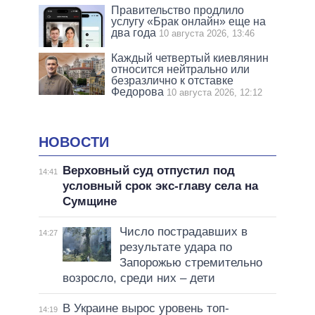
Правительство продлило
услугу «Брак онлайн» еще на
два года
10 августа 2026, 13:46
Каждый четвертый киевлянин
относится нейтрально или
безразлично к отставке
Федорова
10 августа 2026, 12:12
НОВОСТИ
Верховный суд отпустил под
14:41
условный срок экс-главу села на
Сумщине
Число пострадавших в
14:27
результате удара по
Запорожью стремительно
возросло, среди них – дети
В Украине вырос уровень топ-
14:19