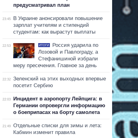
предусматривал план
В Украине анонсировали повышение
23:45
зарплат учителям и стипендий
студентам: как вырастут выплаты
Россия ударила по
ИТОГИ
22:53
Лозовой и Павлограду, а
Стефанишиной избрали
меру пресечения. Главное за день
Зеленский на этих выходных впервые
22:32
посетит Сербию
Инцидент в аэропорту Лейпцига: в
22:03
Германии опровергли информацию
о боеприпасах на борту самолета
Отдельные списки для зимы и лета:
21:49
Кабмин изменит правила