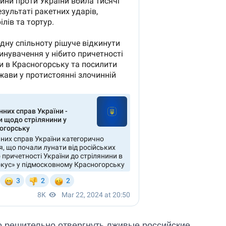
 решительно отвергнуть лживые российские