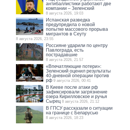
антибаллистики работают две
компании – Зеленский
8 августа 2026, 19:03
Испанская разведка
предупредила о новой
попытке массового прорыва
мигрантов в Сеуту
8 августа 2026, 23:55
Россияне ударили по центру
Павлограда, есть
пострадавшие
8 августа 2026, 21:57
«Впечатляющие потери»:
Зеленский оценил результаты
40-дневной операции против
рф
9 августа 2026, 00:41
В Киеве после атаки рф
зафиксировали загрязнение
озера Кирилловское и ручья
Сырец
8 августа 2026, 21:12
В ГПСУ рассказали о ситуации
на границе с Беларусью
8 августа 2026, 18:23