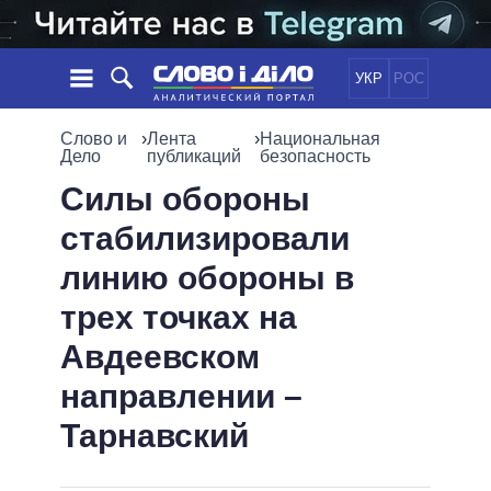
УКР
РОС
НОВОСТИ
Слово и
›
Лента
›
Национальная
Дело
публикаций
безопасность
ОБЕЩАНИЯ
ЛЕНТА
ПОЛИТИКА
Силы обороны
СОБЫТИЯ
ЭКОНОМИКА
стабилизировали
ПОЛИТИКИ
СТАТЬИ
ОБЩЕСТВО
линию обороны в
ИНФОГРАФИКА
МНЕНИЯ
МИР
ВСЕ ПОЛИТИКИ
трех точках на
ОБЗОРЫ
ПРЕЗИДЕНТ И ОФИС
ВИДЕО
Авдеевском
ДАЙДЖЕСТЫ
ВЕРХОВНАЯ РАДА
ПОДДЕРЖАТЬ
КАБИНЕТ МИНИСТРОВ
направлении –
ГЛАВЫ ОБЛАДМИНИСТРАЦИЙ
Тарнавский
СРАВНЕНИЕ ПОЛИТИКОВ
МЭРЫ
ВСЕ ПЕРСОНЫ