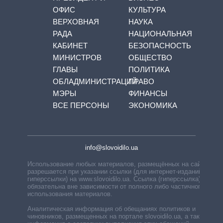
ОФИС
КУЛЬТУРА
ВЕРХОВНАЯ
НАУКА
РАДА
НАЦИОНАЛЬНАЯ
КАБИНЕТ
БЕЗОПАСНОСТЬ
МИНИСТРОВ
ОБЩЕСТВО
ГЛАВЫ
ПОЛИТИКА
ОБЛАДМИНИСТРАЦИЙ
ПРАВО
МЭРЫ
ФИНАНСЫ
ВСЕ ПЕРСОНЫ
ЭКОНОМИКА
info@slovoidilo.ua
Использование любых материалов, размещённых на сайте,
разрешается при указании ссылки (для интернет-изданий —
гиперссылки) на www.slovoidilo.ua. Ссылка (гиперссылка)
обязательна вне зависимости от полного либо частичного
использования материалов.
Аналитическая информация об обещаниях политиков и
чиновников, размещенных на портале slovoidilo.ua, а также