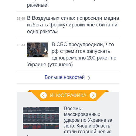
раненые
В Воздушных силах попросили медиа
15:46
избегать формулировки «не сбита ни
одна ракета»
В СБС предупредили, что
15:33
рф стремится запускать
одновременно 200 ракет по
Украине (уточнено)
Больше новостей
ИНФОГРАФИКА
 как
Восемь
чипы
массированных
ды и
ударов по Украине за
т на
лето: Киев и область
стали главной целью