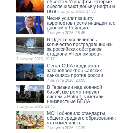
объектам Укрнафты, которые
обеспечивают добычу нефти и
газа
7 августа 2026, 17:38
Чехия усилит защиту
аэропортов после инцидента с
дроном в Лейпциге
7 августа 2026, 18:45
В Одессе увеличилось
количество пострадавших из-
за российских обстрелов
стадиона «Черноморец»
7 августа 2026, 19:17
Сенат США поддержал
законопроект об «адских
санкциях» против россии
7 августа 2026, 20:55
В Германии над военной
базой, где ремонтируют
системы Patriot, заметили
неизвестные БПЛА
7 августа 2026, 21:45
МОН обновило стандарты
общего среднего образования:
что изменилось
7 августа 2026, 17:29