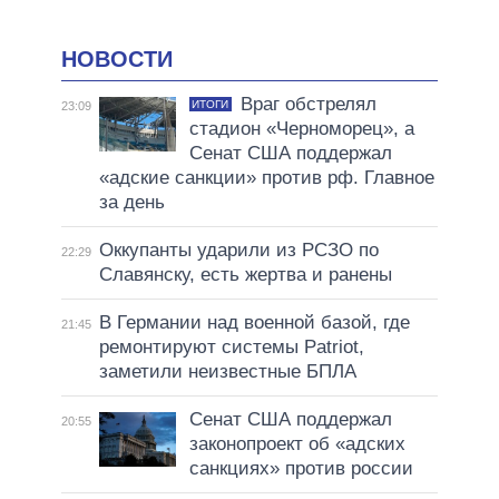
НОВОСТИ
Враг обстрелял
ИТОГИ
23:09
стадион «Черноморец», а
Сенат США поддержал
«адские санкции» против рф. Главное
за день
Оккупанты ударили из РСЗО по
22:29
Славянску, есть жертва и ранены
В Германии над военной базой, где
21:45
ремонтируют системы Patriot,
заметили неизвестные БПЛА
Сенат США поддержал
20:55
законопроект об «адских
санкциях» против россии