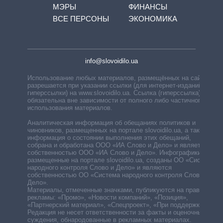
МЭРЫ
ФИНАНСЫ
ВСЕ ПЕРСОНЫ
ЭКОНОМИКА
info@slovoidilo.ua
Использование любых материалов, размещённых на сайте,
разрешается при указании ссылки (для интернет-изданий —
гиперссылки) на www.slovoidilo.ua. Ссылка (гиперссылка)
обязательна вне зависимости от полного либо частичного
использования материалов.
Аналитическая информация об обещаниях политиков и
чиновников, размещенных на портале slovoidilo.ua, а также
информация о состоянии выполнения этих обещаний,
собрана и обработана ООО «ИА Слово и Дело» и является
собственностью ООО «ИА Слово и Дело». Инфографики,
размещенные на портале slovoidilo.ua, созданы ОО «Система
народного контроля Слово и Дело» и являются
собственностью ОО «Система народного контроля Слово и
Дело».
Материалы, отмеченные значками, публикуются на правах
рекламы: «Промо», «Новости компаний», «Позиция»,
«Партнерский материал», «Спецпроект», «При поддержке».
Редакция не несет ответственности за факты и оценочные
суждения, обнародованные в рекламных материалах.