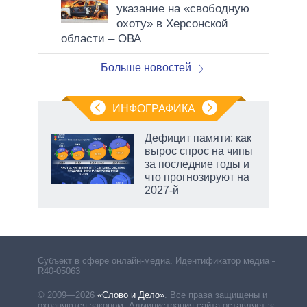
указание на «свободную
охоту» в Херсонской
области – ОВА
Больше новостей
ИНФОГРАФИКА
еля
Дефицит памяти: как
вырос спрос на чипы
за последние годы и
что прогнозируют на
2027-й
Субъект в сфере онлайн-медиа. Идентификатор медиа –
R40-05063
© 2009—2026
«Слово и Дело»
.
Все права защищены и
охраняются законом. Администрация сайта оставляет за