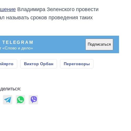
войны
ашение
Владимира Зеленского провести
ал называть сроков проведения таких
В TELEGRAM
Подписаться
т «Слово и дело»
ийярто
Виктор Орбан
Переговоры
делиться: