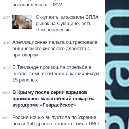
военнопленных – ISW
Оккупанты атаковали БПЛА
10:27
рынок на Сумщине, есть
тяжелораненые
Апелляционная палата оштрафовала
10:10
обвиняемого киевского адвоката с
приговором
В Таиланде произошла стрельба в
10:08
школе, семь погибших и как минимум
15 раненых
В Крыму после серии взрывов
09:58
произошел масштабный пожар на
аэродроме «Гвардейское»
Россия ночью выпустила по Украине
09:32
почти 150 дронов: сколько сбила ПВО