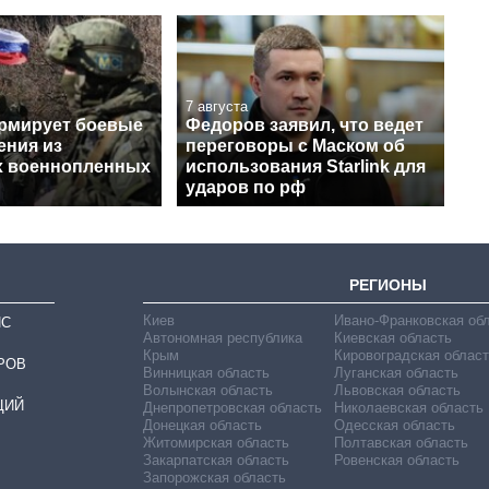
7 августа
рмирует боевые
Федоров заявил, что ведет
ения из
переговоры с Маском об
х военнопленных
использования Starlink для
ударов по рф
РЕГИОНЫ
Киев
Ивано-Франковская об
ИС
Автономная республика
Киевская область
Крым
Кировоградская област
РОВ
Винницкая область
Луганская область
Волынская область
Львовская область
ЦИЙ
Днепропетровская область
Николаевская область
Донецкая область
Одесская область
Житомирская область
Полтавская область
Закарпатская область
Ровенская область
Запорожская область