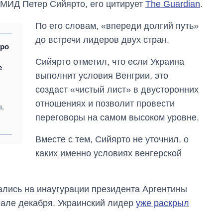
 МИД Петер Сийярто, его цитирует
The Guardian
.
По его словам, «впереди долгий путь»
до встречи лидеров двух стран.
вро
Сийярто отметил, что если Украина
е
выполнит условия Венгрии, это
создаст «чистый лист» в двусторонних
отношениях и позволит провести
ы.
переговоры на самом высоком уровне.
Вместе с тем, Сийярто не уточнил, о
каких именно условиях венгерской
Сколько
ались на инаугурации президента Аргентины
картофеля
выращивали в
чале декабря. Украинский лидер
уже раскрыл
Украине до и во
время большой