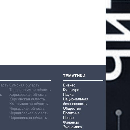
ТЕМАТИКИ
ласть
Сумская область
Бизнес
Тернопольская область
Культура
ь
Харьковская область
Наука
Херсонская область
Национальная
Хмельницкая область
безопасность
Черкасская область
Общество
Черниговская область
Политика
Черновицкая область
Право
Финансы
Экономика