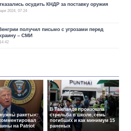
тказались осудить КНДР за поставку оружия
аря 2024, 07:24
Венгрии получил письмо с угрозами перед
краину – СМИ
14:42
7 августа
В Таиланде произошла
 нужны ракеты»:
стрельба в школе, семь
комментировал
погибших и как минимум 15
аины на Patriot
раненых