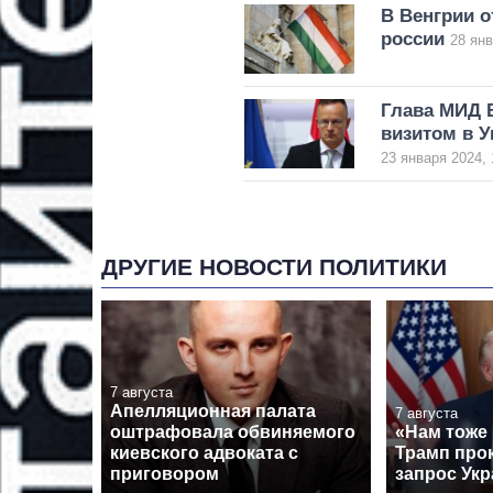
В Венгрии о
россии
28 янв
Глава МИД 
визитом в У
23 января 2024, 
ДРУГИЕ НОВОСТИ ПОЛИТИКИ
7 августа
Апелляционная палата
7 августа
оштрафовала обвиняемого
«Нам тоже
киевского адвоката с
Трамп про
приговором
запрос Укр