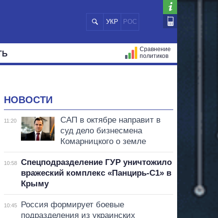
УКР
РОС
Сравнение
ТЬ
политиков
СТРАЦИЙ
МЭРЫ
ВСЕ ПЕРСОНЫ
НОВОСТИ
САП в октябре направит в
11:20
суд дело бизнесмена
Комарницкого о земле
Спецподразделение ГУР уничтожило
10:58
вражеский комплекс «Панцирь-С1» в
Крыму
Россия формирует боевые
10:45
подразделения из украинских