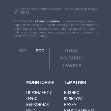
Субъект в сфере онлайн-медиа. Идентификатор медиа –
R40-05063
© 2009—2026
«Слово и Дело»
.
Все права защищены и
охраняются законом. Администрация сайта оставляет за
собой право не соглашаться с информацией, которая
публикуется на сайте, владельцами или авторами которой
являются третьи лица.
УКР
РОС
О НАС
КОНТАКТЫ
ПРАВИЛА
МОНИТОРИНГ
ТЕМАТИКИ
ПРЕЗИДЕНТ И
БИЗНЕС
ОФИС
КУЛЬТУРА
ВЕРХОВНАЯ
НАУКА
РАДА
НАЦИОНАЛЬНАЯ