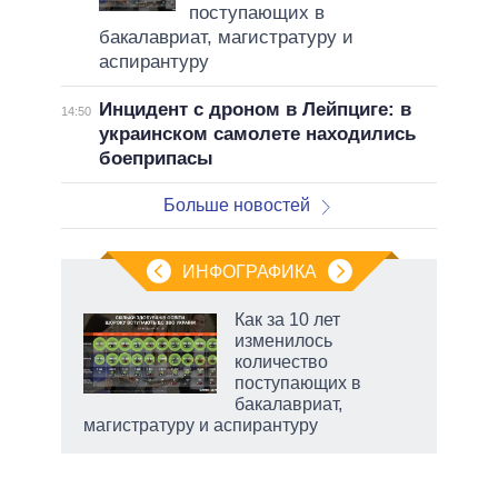
поступающих в
бакалавриат, магистратуру и
аспирантуру
Инцидент с дроном в Лейпциге: в
14:50
украинском самолете находились
боеприпасы
Больше новостей
ИНФОГРАФИКА
еля
Как за 10 лет
изменилось
количество
поступающих в
бакалавриат,
магистратуру и аспирантуру
рф