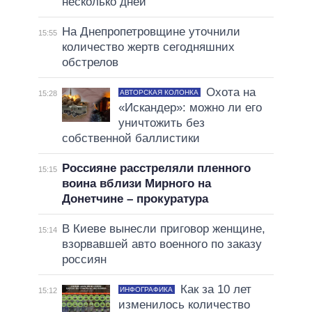
несколько дней
На Днепропетровщине уточнили
15:55
количество жертв сегодняшних
обстрелов
Охота на
АВТОРСКАЯ КОЛОНКА
15:28
«Искандер»: можно ли его
уничтожить без
собственной баллистики
Россияне расстреляли пленного
15:15
воина вблизи Мирного на
Донетчине – прокуратура
В Киеве вынесли приговор женщине,
15:14
взорвавшей авто военного по заказу
россиян
Как за 10 лет
ИНФОГРАФИКА
15:12
изменилось количество