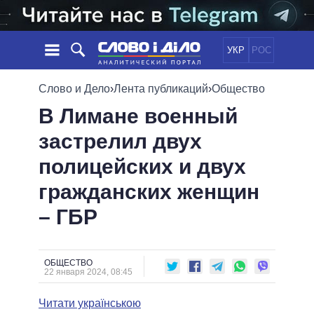
УКР
РОС
НОВОСТИ
Слово и Дело
›
Лента публикаций
›
Общество
В Лимане военный
ОБЕЩАНИЯ
ЛЕНТА
ПОЛИТИКА
застрелил двух
СОБЫТИЯ
ЭКОНОМИКА
ПОЛИТИКИ
полицейских и двух
СТАТЬИ
ОБЩЕСТВО
ИНФОГРАФИКА
МНЕНИЯ
МИР
ВСЕ ПОЛИТИКИ
гражданских женщин
ОБЗОРЫ
ПРЕЗИДЕНТ И ОФИС
– ГБР
ВИДЕО
ДАЙДЖЕСТЫ
ВЕРХОВНАЯ РАДА
ПОДДЕРЖАТЬ
КАБИНЕТ МИНИСТРОВ
ГЛАВЫ ОБЛАДМИНИСТРАЦИЙ
ОБЩЕСТВО
СРАВНЕНИЕ ПОЛИТИКОВ
22 января 2024, 08:45
МЭРЫ
Читати українською
ВСЕ ПЕРСОНЫ