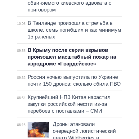
обвиняемого киевского адвоката с
приговором
В Таиланде произошла стрельба в
10:08
школе, семь погибших и как минимум
15 раненых
В Крыму после серии взрывов
09:58
произошел масштабный пожар на
аэродроме «Гвардейское»
Россия ночью выпустила по Украине
09:32
почти 150 дронов: сколько сбила ПВО
Крупнейший НПЗ Китая нарастил
08:54
закупки российской нефти из-за
перебоев с поставками – СМИ
Дроны атаковали
08:16
очередной логистический
центр Wildberries в