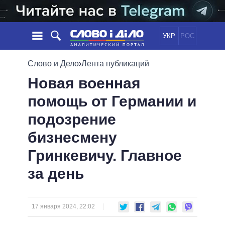
УКР
РОС
НОВОСТИ
Слово и Дело
›
Лента публикаций
Новая военная
ОБЕЩАНИЯ
ЛЕНТА
ПОЛИТИКА
помощь от Германии и
СОБЫТИЯ
ЭКОНОМИКА
ПОЛИТИКИ
подозрение
СТАТЬИ
ОБЩЕСТВО
ИНФОГРАФИКА
МНЕНИЯ
МИР
ВСЕ ПОЛИТИКИ
бизнесмену
ОБЗОРЫ
ПРЕЗИДЕНТ И ОФИС
Гринкевичу. Главное
ВИДЕО
ДАЙДЖЕСТЫ
ВЕРХОВНАЯ РАДА
за день
ПОДДЕРЖАТЬ
КАБИНЕТ МИНИСТРОВ
ГЛАВЫ ОБЛАДМИНИСТРАЦИЙ
СРАВНЕНИЕ ПОЛИТИКОВ
МЭРЫ
17 января 2024, 22:02
ВСЕ ПЕРСОНЫ