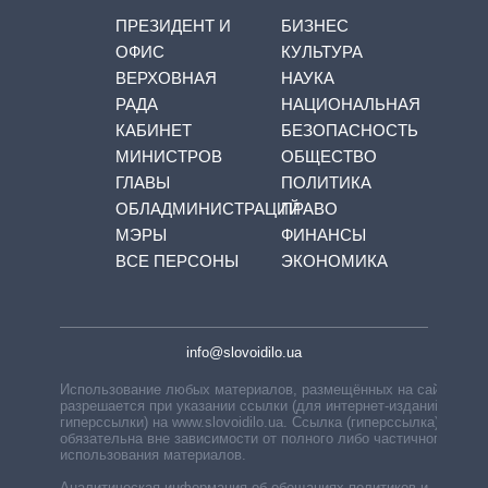
ПРЕЗИДЕНТ И
БИЗНЕС
ОФИС
КУЛЬТУРА
ВЕРХОВНАЯ
НАУКА
РАДА
НАЦИОНАЛЬНАЯ
КАБИНЕТ
БЕЗОПАСНОСТЬ
МИНИСТРОВ
ОБЩЕСТВО
ГЛАВЫ
ПОЛИТИКА
ОБЛАДМИНИСТРАЦИЙ
ПРАВО
МЭРЫ
ФИНАНСЫ
ВСЕ ПЕРСОНЫ
ЭКОНОМИКА
info@slovoidilo.ua
Использование любых материалов, размещённых на сайте,
разрешается при указании ссылки (для интернет-изданий —
гиперссылки) на www.slovoidilo.ua. Ссылка (гиперссылка)
обязательна вне зависимости от полного либо частичного
использования материалов.
Аналитическая информация об обещаниях политиков и