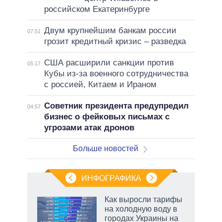
российском Екатеринбурге
Двум крупнейшим банкам россии
07:51
грозит кредитный кризис – разведка
США расширили санкции против
05:17
Кубы из-за военного сотрудничества
с россией, Китаем и Ираном
Советник президента предупредил
04:57
бизнес о фейковых письмах с
угрозами атак дронов
Больше новостей
ИНФОГРАФИКА
еля
Как выросли тарифы
на холодную воду в
городах Украины на