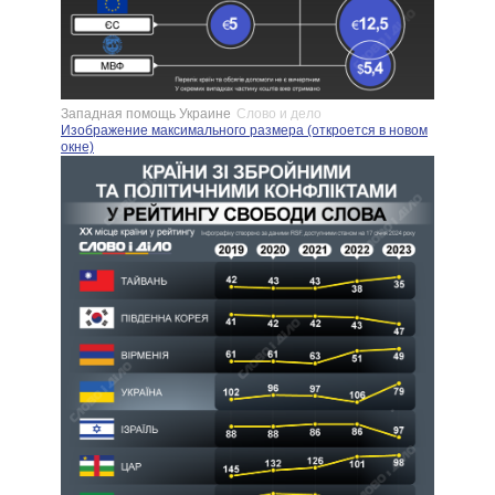
Западная помощь Украине
Слово и дело
Изображение максимального размера (откроется в новом
окне)