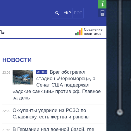
УКР
РОС
Сравнение
ТЬ
политиков
СТРАЦИЙ
МЭРЫ
ВСЕ ПЕРСОНЫ
НОВОСТИ
Враг обстрелял
ИТОГИ
23:09
стадион «Черноморец», а
Сенат США поддержал
«адские санкции» против рф. Главное
за день
Оккупанты ударили из РСЗО по
22:29
Славянску, есть жертва и ранены
В Германии над военной базой, где
21:45