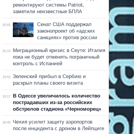
ремонтируют системы Patriot,
заметили неизвестные БПЛА
Сенат США поддержал
20:55
законопроект об «адских
санкциях» против россии
Миграционный кризис в Сеуте: Италия
20:19
пока не будет отменять пограничный
контроль с Испанией
Зеленский прибыл в Сербию и
19:52
раскрыл планы своего визита
В Одессе увеличилось количество
19:17
пострадавших из-за российских
обстрелов стадиона «Черноморец»
Чехия усилит защиту аэропортов
18:45
после инцидента с дроном в Лейпциге