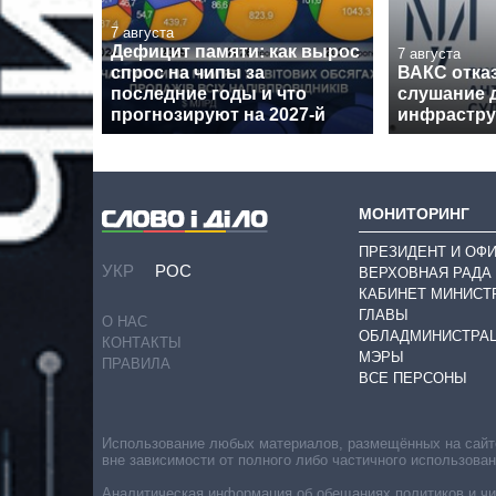
7 августа
Дефицит памяти: как вырос
7 августа
спрос на чипы за
ВАКС отка
последние годы и что
слушание 
прогнозируют на 2027-й
инфрастру
МОНИТОРИНГ
ПРЕЗИДЕНТ И ОФ
УКР
РОС
ВЕРХОВНАЯ РАДА
КАБИНЕТ МИНИСТ
ГЛАВЫ
О НАС
ОБЛАДМИНИСТРА
КОНТАКТЫ
МЭРЫ
ПРАВИЛА
ВСЕ ПЕРСОНЫ
Использование любых материалов, размещённых на сайте,
вне зависимости от полного либо частичного использова
Аналитическая информация об обещаниях политиков и чин