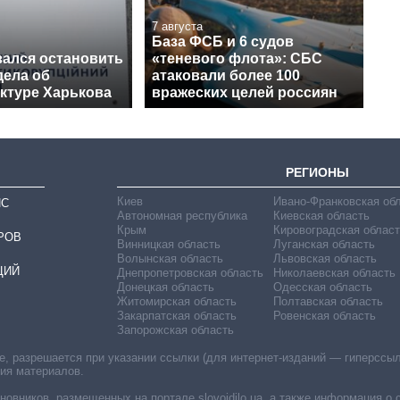
7 августа
База ФСБ и 6 судов
зался остановить
«теневого флота»: СБС
дела об
атаковали более 100
ктуре Харькова
вражеских целей россиян
РЕГИОНЫ
Киев
Ивано-Франковская об
ИС
Автономная республика
Киевская область
Крым
Кировоградская област
РОВ
Винницкая область
Луганская область
Волынская область
Львовская область
ЦИЙ
Днепропетровская область
Николаевская область
Донецкая область
Одесская область
Житомирская область
Полтавская область
Закарпатская область
Ровенская область
Запорожская область
 разрешается при указании ссылки (для интернет-изданий — гиперссылки
ния материалов.
овников, размещенных на портале slovoidilo.ua, а также информация о 