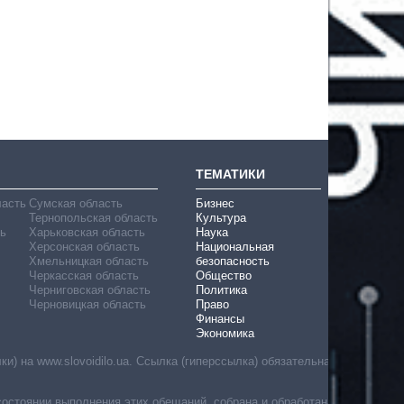
ТЕМАТИКИ
ласть
Сумская область
Бизнес
Тернопольская область
Культура
ь
Харьковская область
Наука
Херсонская область
Национальная
Хмельницкая область
безопасность
Черкасская область
Общество
Черниговская область
Политика
Черновицкая область
Право
Финансы
Экономика
) на www.slovoidilo.ua. Ссылка (гиперссылка) обязательна
состоянии выполнения этих обещаний, собрана и обработана