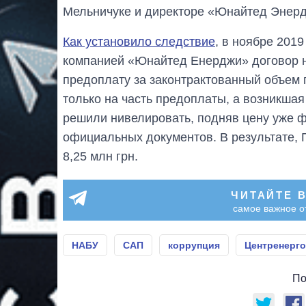
Мельничуке и директоре «Юнайтед Энерд
Как установило следствие
, в ноябре 201
компанией «Юнайтед Енерджи» договор на
предоплату за законтрактованный объем г
только на часть предоплаты, а возникша
решили нивелировать, подняв цену уже ф
официальных документов. В результате,
8,25 млн грн.
ЧИТАЙТЕ 
самое важное о
НАБУ
САП
коррупция
Центренерго
По