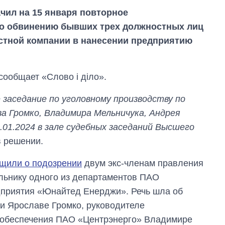
чил на 15 января повторное
по обвинению бывших трех должностных лиц
стной компании в нанесении предприятию
сообщает «Слово і діло».
заседание по уголовному производству по
ва Громко, Владимира Мельничука, Андрея
5.01.2024 в зале судебных заседаний Высшего
в решении.
Сколько
щили о подозрении
двум экс-членам правления
картофеля
ьнику одного из департаментов ПАО
выращивали в
Украине до и во
дприятия «Юнайтед Енерджи». Речь шла об
время большой
и Ярославе Громко, руководителе
войны
 обеспечения ПАО «Центрэнерго» Владимире