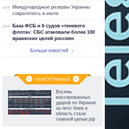
Международные резервы Украины
18:09
сократились в июле
База ФСБ и 6 судов «теневого
18:05
флота»: СБС атаковали более 100
вражеских целей россиян
Больше новостей
ИНФОГРАФИКА
Восемь
массированных
ударов по Украине
за лето: Киев и
область стали
главной целью рф