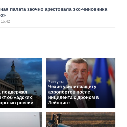
ая палата заочно арестовала экс-чиновника
го»
 15:42
7 августа
Чехия усилит защиту
 поддержал
аэропортов после
кт об «адских
инцидента с дроном в
 против россии
Лейпциге