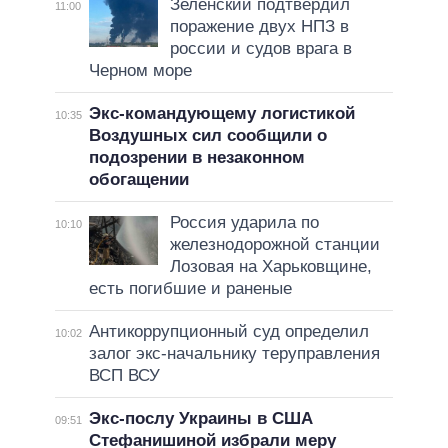
Зеленский подтвердил
11:00
поражение двух НПЗ в
россии и судов врага в
Черном море
Экс-командующему логистикой
10:35
Воздушных сил сообщили о
подозрении в незаконном
обогащении
Россия ударила по
10:10
железнодорожной станции
Лозовая на Харьковщине,
есть погибшие и раненые
Антикоррупционный суд определил
10:02
залог экс-начальнику теруправления
ВСП ВСУ
Экс-послу Украины в США
09:51
Стефанишиной избрали меру