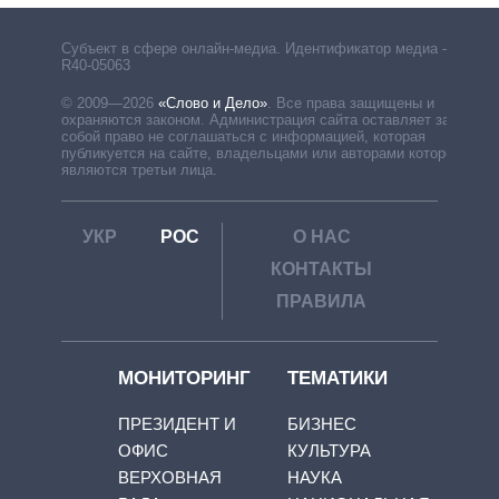
Субъект в сфере онлайн-медиа. Идентификатор медиа –
R40-05063
© 2009—2026
«Слово и Дело»
.
Все права защищены и
охраняются законом. Администрация сайта оставляет за
собой право не соглашаться с информацией, которая
публикуется на сайте, владельцами или авторами которой
являются третьи лица.
УКР
РОС
О НАС
КОНТАКТЫ
ПРАВИЛА
МОНИТОРИНГ
ТЕМАТИКИ
ПРЕЗИДЕНТ И
БИЗНЕС
ОФИС
КУЛЬТУРА
ВЕРХОВНАЯ
НАУКА