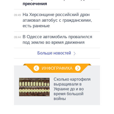
пресечения
На Херсонщине российский дрон
09:49
атаковал автобус с гражданскими,
есть раненые
В Одессе автомобиль провалился
09:44
под землю во время движения
Больше новостей
ИНФОГРАФИКА
рифы
Сколько картофеля
у в
выращивали в
 на
Украине до и во
время большой
войны