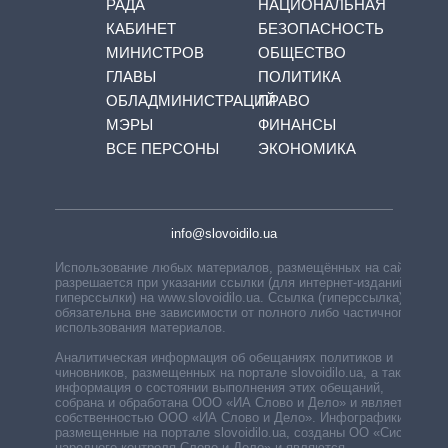
РАДА
НАЦИОНАЛЬНАЯ
КАБИНЕТ
БЕЗОПАСНОСТЬ
МИНИСТРОВ
ОБЩЕСТВО
ГЛАВЫ
ПОЛИТИКА
ОБЛАДМИНИСТРАЦИЙ
ПРАВО
МЭРЫ
ФИНАНСЫ
ВСЕ ПЕРСОНЫ
ЭКОНОМИКА
info@slovoidilo.ua
Использование любых материалов, размещённых на сайте,
разрешается при указании ссылки (для интернет-изданий —
гиперссылки) на www.slovoidilo.ua. Ссылка (гиперссылка)
обязательна вне зависимости от полного либо частичного
использования материалов.
Аналитическая информация об обещаниях политиков и
чиновников, размещенных на портале slovoidilo.ua, а также
информация о состоянии выполнения этих обещаний,
собрана и обработана ООО «ИА Слово и Дело» и является
собственностью ООО «ИА Слово и Дело». Инфографики,
размещенные на портале slovoidilo.ua, созданы ОО «Система
народного контроля Слово и Дело» и являются