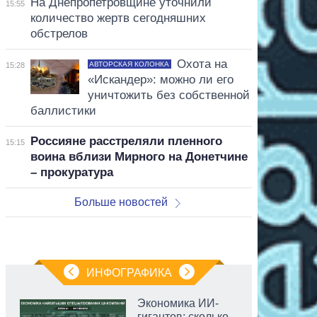
На Днепропетровщине уточнили
15:55
количество жертв сегодняшних
обстрелов
Охота на
АВТОРСКАЯ КОЛОНКА
15:28
«Искандер»: можно ли его
уничтожить без собственной
баллистики
Россияне расстреляли пленного
15:15
воина вблизи Мирного на Донетчине
– прокуратура
Больше новостей
ИНФОГРАФИКА
Экономика ИИ-
гигантов: сколько