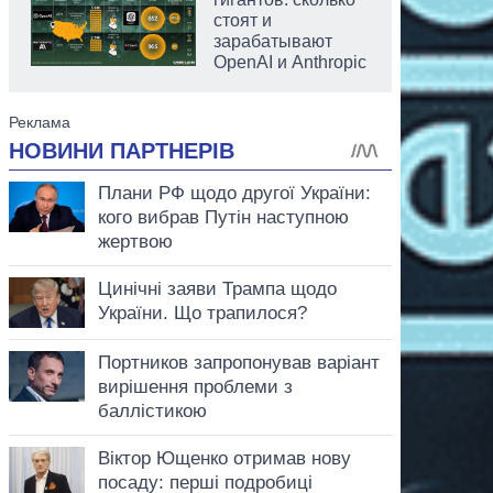
стоят и
зарабатывают
OpenAI и Anthropic