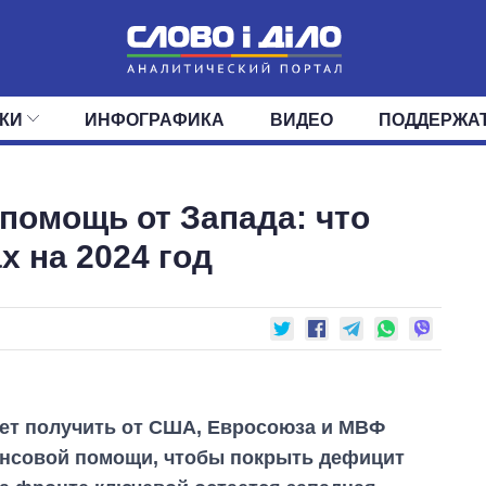
КИ
ИНФОГРАФИКА
ВИДЕО
ПОДДЕРЖА
ИС
ЛЕНТА
ВЕРХОВНАЯ РАДА
СОБЫТИЯ
СТАТЬИ
КАБИНЕТ МИНИСТРОВ
МНЕНИЯ
ОБЗОРЫ
ГЛАВЫ ОБЛАДМИНИ
ДАЙДЖЕСТЫ
помощь от Запада: что
ПОЛИТИКА
ДЕПУТАТЫ
ЭКОНОМИКА
КОМИТЕТЫ
ФРАКЦИИ
ОБЩЕСТВО
ОКРУГА
МИР
х на 2024 год
ет получить от США, Евросоюза и МВФ
нсовой помощи, чтобы покрыть дефицит