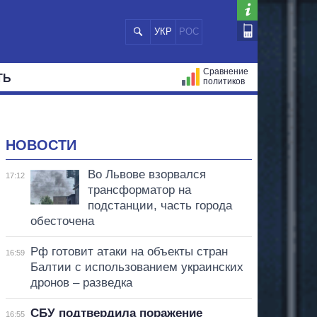
УКР
РОС
Сравнение
ТЬ
политиков
СТРАЦИЙ
МЭРЫ
ВСЕ ПЕРСОНЫ
НОВОСТИ
Во Львове взорвался
17:12
трансформатор на
подстанции, часть города
обесточена
Рф готовит атаки на объекты стран
16:59
Балтии с использованием украинских
дронов – разведка
СБУ подтвердила поражение
16:55