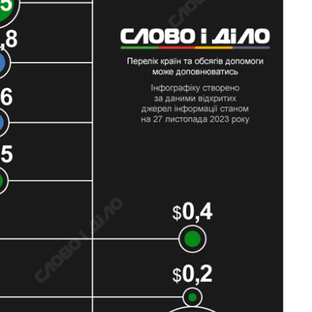
холодную воду в
городах Украины
на начало августа