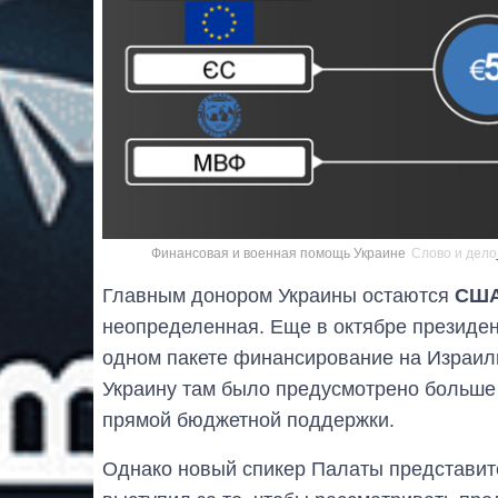
Финансовая и военная помощь Украине
Слово и дело
Главным донором Украины остаются
СШ
неопределенная. Еще в октябре президе
одном пакете финансирование на Израиль
Украину там было предусмотрено больше 
прямой бюджетной поддержки.
Однако новый спикер Палаты представи