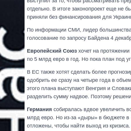
выступил за то, чтобы рассматривать пр
отдельно. В итоге законопроект еще не 
приняли без финансирования для Украин
По информации СМИ, лидер большинства 
голосование по запросу Байдена 4 декабря
Европейский Союз
хочет на протяжении 
по 5 млрд евро в год. Но пока план под у
В ЕС также хотят сделать более прогно
одобрить ее сразу на четыре года в объем
этого плана выступают Венгрия и Словак
разделить сумму надвое. Поэтому решени
Германия
собиралась вдвое увеличить во
млрд евро. Но из-за «дыры» в бюджете в
отложены, чтобы найти выход из кризиса.