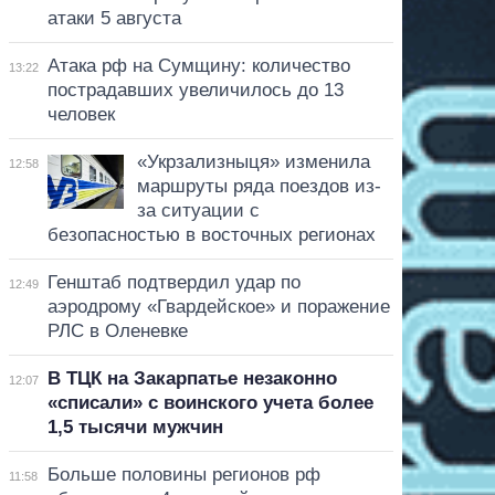
атаки 5 августа
Атака рф на Сумщину: количество
13:22
пострадавших увеличилось до 13
человек
«Укрзализныця» изменила
12:58
маршруты ряда поездов из-
за ситуации с
безопасностью в восточных регионах
Генштаб подтвердил удар по
12:49
аэродрому «Гвардейское» и поражение
РЛС в Оленевке
В ТЦК на Закарпатье незаконно
12:07
«списали» с воинского учета более
1,5 тысячи мужчин
Больше половины регионов рф
11:58