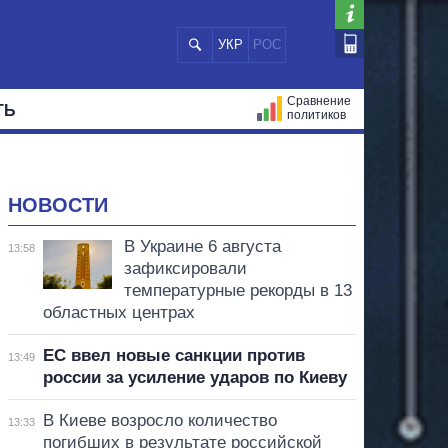
УКР
РОС
Сравнение
ТЬ
политиков
СТРАЦИЙ
МЭРЫ
ВСЕ ПЕРСОНЫ
НОВОСТИ
В Украине 6 августа
13:58
зафиксировали
температурные рекорды в 13
областных центрах
ЕС ввел новые санкции против
13:49
россии за усиление ударов по Киеву
В Киеве возросло количество
13:33
погибших в результате российской