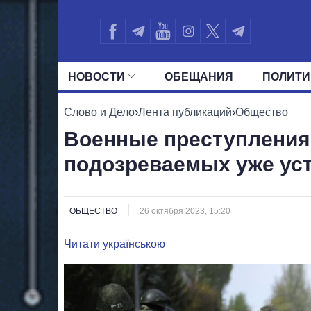
НОВОСТИ
ОБЕЩАНИЯ
ПОЛИТИ
ВСЕ ПОЛИТИКИ
ПРЕЗИДЕНТ И ОФ
Слово и Дело
›
Лента публикаций
›
Общество
Военные преступления 
подозреваемых уже ус
ОБЩЕСТВО
26 октября 2023, 15:20
Читати українською