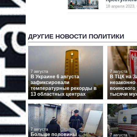
18 апреля 2023, 
ДРУГИЕ НОВОСТИ ПОЛИТИКИ
7 августа
7 августа
В Украине 6 августа
В ТЦК на З
зафиксировали
незаконно 
температурные рекорды в
воинского 
13 областных центрах
тысячи му
7 августа
Больше половины
7 августа