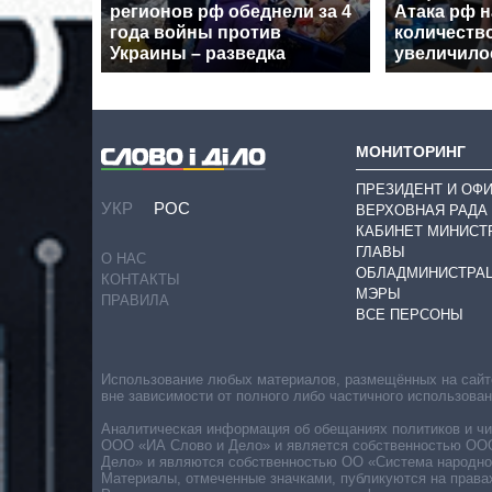
регионов рф обеднели за 4
Атака рф 
года войны против
количеств
Украины – разведка
увеличилос
МОНИТОРИНГ
ПРЕЗИДЕНТ И ОФ
УКР
РОС
ВЕРХОВНАЯ РАДА
КАБИНЕТ МИНИСТ
ГЛАВЫ
О НАС
ОБЛАДМИНИСТРА
КОНТАКТЫ
МЭРЫ
ПРАВИЛА
ВСЕ ПЕРСОНЫ
Использование любых материалов, размещённых на сайте,
вне зависимости от полного либо частичного использова
Аналитическая информация об обещаниях политиков и чин
ООО «ИА Слово и Дело» и является собственностью ООО 
Дело» и являются собственностью ОО «Система народног
Материалы, отмеченные значками, публикуются на права