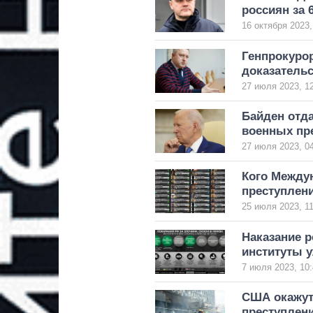
россиян за 
16 октября 2023,
Генпрокурор
доказатель
27 июля 2023, 1
Байден отда
военных пре
27 июля 2023, 0
Кого Между
преступлени
25 июля 2023, 11
Наказание р
институты у
7 июля 2023, 10:
США окажут
преступлени