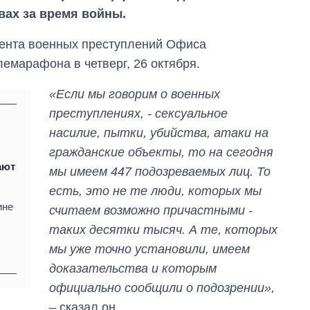
вах за время войны.
ента военных преступлений Офиса
емарафона в четверг, 26 октября.
«Если мы говорим о военных
преступлениях, - сексуальное
насилие, пытки, убийства, атаки на
гражданские объекты, то на сегодня
ают
мы имеем 447 подозреваемых лиц. То
есть, это не те люди, которых мы
ине
считаем возможно причастными -
таких десятки тысяч. А те, которых
мы уже точно установили, имеем
Как за 10 лет
доказательства и которым
изменилось
официально сообщили о подозрении»,
количество
поступающих в
– сказал он.