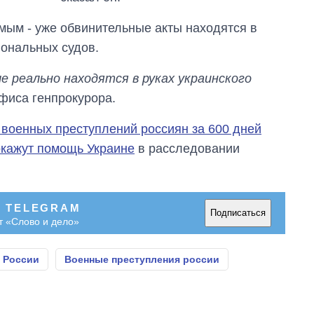
бакалавриат,
магистратуру и
емым - уже обвинительные акты находятся в
аспирантуру
иональных судов.
ые реально находятся в руках украинского
фиса генпрокурора.
 военных преступлений россиян за 600 дней
кажут помощь Украине
в расследовании
В TELEGRAM
Подписаться
т «Слово и дело»
 России
Военные преступления россии