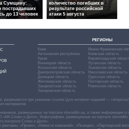
на Сумщину:
количество погибших в
о пострадавших
результате российской
ь до 13 человек
атаки 5 августа
РЕГИОНЫ
Киев
Ивано-Франковская об
ИС
Автономная республика
Киевская область
Крым
Кировоградская област
РОВ
Винницкая область
Луганская область
Волынская область
Львовская область
ЦИЙ
Днепропетровская область
Николаевская область
Донецкая область
Одесская область
Житомирская область
Полтавская область
Закарпатская область
Ровенская область
Запорожская область
 разрешается при указании ссылки (для интернет-изданий — гиперссылки
ния материалов.
овников, размещенных на портале slovoidilo.ua, а также информация о 
«ИА Слово и Дело». Инфографики, размещенные на портале slovoidilo.
о контроля Слово и Дело».
х рекламы: «Промо», «Новости компаний», «Позиция», «Партнерский мат