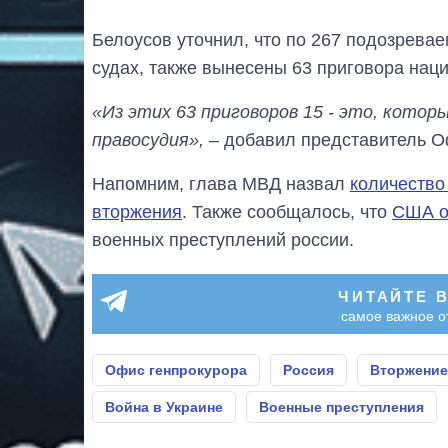
Белоусов уточнил, что по 267 подозрева
судах, также вынесены 63 приговора нац
«Из этих 63 приговоров 15 - это, котор
правосудия»,
– добавил представитель О
Напомним, глава МВД назвал
количество
вторжения
. Также сообщалось, что
США о
военных преступлений россии.
ЧИТАЙТЕ 
самое важное о
Офис генпрокурора
Россия
Вторжение
Война в Украине
Военные преступления