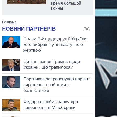
время большой
войны