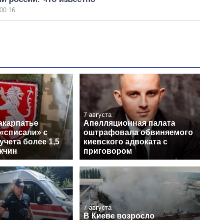
00:16
7 августа
акарпатье
Апелляционная палата
«списали» с
оштрафовала обвиняемого
учета более 1,5
киевского адвоката с
жчин
приговором
7 августа
В Киеве возросло