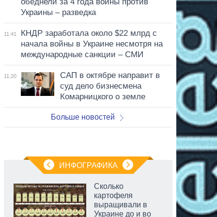
обеднели за 4 года войны против
Украины – разведка
КНДР заработала около $22 млрд с
11:41
начала войны в Украине несмотря на
международные санкции – СМИ
САП в октябре направит в
11:20
суд дело бизнесмена
Комарницкого о земле
Больше новостей
ИНФОГРАФИКА
Сколько
картофеля
выращивали в
Украине до и во