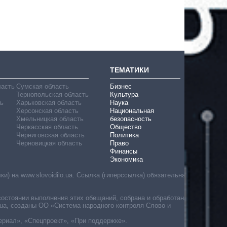
ТЕМАТИКИ
ласть
Сумская область
Бизнес
Тернопольская область
Культура
ь
Харьковская область
Наука
Херсонская область
Национальная
Хмельницкая область
безопасность
Черкасская область
Общество
Черниговская область
Политика
Черновицкая область
Право
Финансы
Экономика
) на www.slovoidilo.ua. Ссылка (гиперссылка) обязательна
состоянии выполнения этих обещаний, собрана и обработана
ua, созданы ОО «Система народного контроля Слово и
ериал», «Спецпроект», «При поддержке».