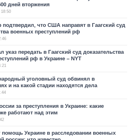
600 дней вторжения
 18:50
 подтвердил, что США направят в Гаагский суд
ства военных преступлений рф
2:46
л указ передать в Гаагский суд доказательства
ступлений рф в Украине – NYT
4:21
народный уголовный суд обвинял в
ях и на какой стадии находятся дела
:44
оссии за преступления в Украине: какие
же работают над этим
42
 помощь Украине в расследовании военных
й россии: что известно