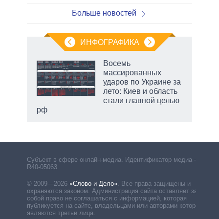
Больше новостей
ИНФОГРАФИКА
еля
Восемь
массированных
ударов по Украине за
лето: Киев и область
стали главной целью
рф
Субъект в сфере онлайн-медиа. Идентификатор медиа –
R40-05063
© 2009—2026
«Слово и Дело»
.
Все права защищены и
охраняются законом. Администрация сайта оставляет за
собой право не соглашаться с информацией, которая
публикуется на сайте, владельцами или авторами которой
являются третьи лица.