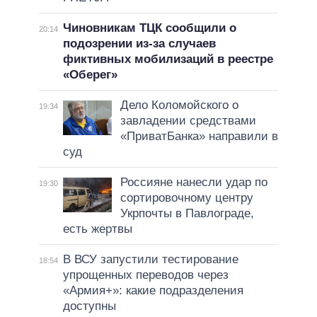
Чиновникам ТЦК сообщили о
20:14
подозрении из-за случаев
фиктивных мобилизаций в реестре
«Оберег»
Дело Коломойского о
19:34
завладении средствами
«ПриватБанка» направили в
суд
Россияне нанесли удар по
19:30
сортировочному центру
Укрпочты в Павлограде,
есть жертвы
В ВСУ запустили тестирование
18:54
упрощенных переводов через
«Армия+»: какие подразделения
доступны