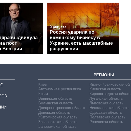
9 августа
Россия ударила по
дяра выдвинула
немецкому бизнесу в
на пост
Украине, есть масштабные
а Венгрии
разрушения
РЕГИОНЫ
Киев
Ивано-Франковская об
ИС
Автономная республика
Киевская область
Крым
Кировоградская област
РОВ
Винницкая область
Луганская область
Волынская область
Львовская область
ЦИЙ
Днепропетровская область
Николаевская область
Донецкая область
Одесская область
Житомирская область
Полтавская область
Закарпатская область
Ровенская область
Запорожская область