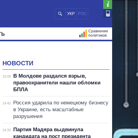
УКР
РОС
Сравнение
ТЬ
политиков
СТРАЦИЙ
МЭРЫ
ВСЕ ПЕРСОНЫ
НОВОСТИ
В Молдове раздался взрыв,
15:09
правоохранители нашли обломки
БПЛА
Россия ударила по немецкому бизнесу
14:42
в Украине, есть масштабные
разрушения
Партия Мадяра выдвинула
14:33
кандидата на пост президента