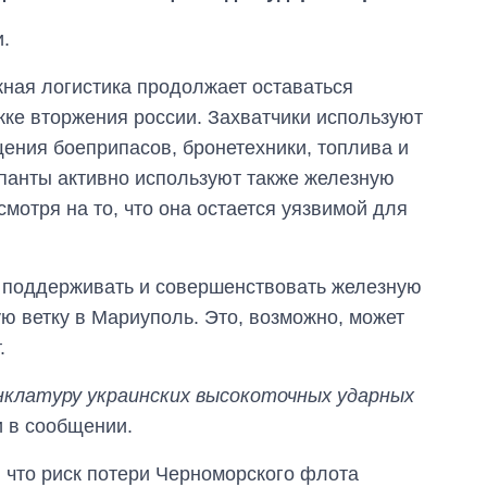
.
ная логистика продолжает оставаться
ке вторжения россии. Захватчики используют
ения боеприпасов, бронетехники, топлива и
упанты активно используют также железную
смотря на то, что она остается уязвимой для
Восемь
массированных
т поддерживать и совершенствовать железную
ударов по Украине
ую ветку в Мариуполь. Это, возможно, может
за лето: Киев и
область стали
.
главной целью рф
нклатуру украинских высокоточных ударных
и в сообщении.
, что риск потери Черноморского флота