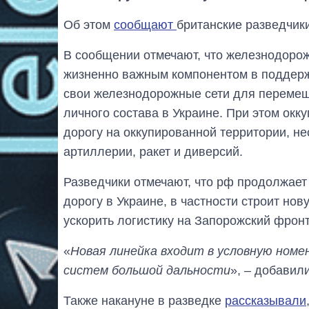
Об этом
сообщают
британские разведчики
В сообщении отмечают, что железнодорож
жизненно важным компонентом в поддерж
свои железнодорожные сети для перемещ
личного состава в Украине. При этом окк
дорогу на оккупированной территории, не
артиллерии, ракет и диверсий.
Разведчики отмечают, что рф продолжае
дорогу в Украине, в частности строит нов
ускорить логистику на Запорожский фронт
«
Новая линейка входит в условную номе
систем большой дальности
», – добавил
Также накануне в разведке
рассказывали