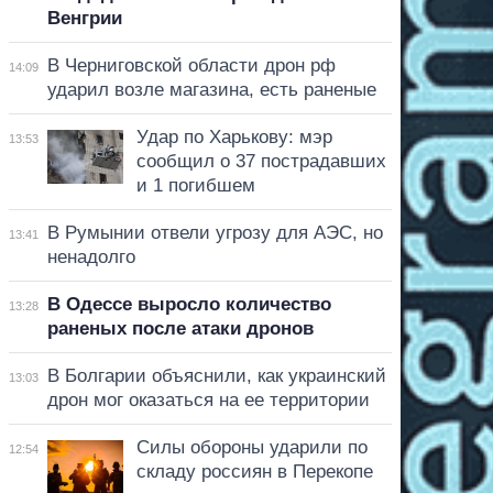
Венгрии
В Черниговской области дрон рф
14:09
ударил возле магазина, есть раненые
Удар по Харькову: мэр
13:53
сообщил о 37 пострадавших
и 1 погибшем
В Румынии отвели угрозу для АЭС, но
13:41
ненадолго
В Одессе выросло количество
13:28
раненых после атаки дронов
В Болгарии объяснили, как украинский
13:03
дрон мог оказаться на ее территории
Силы обороны ударили по
12:54
складу россиян в Перекопе