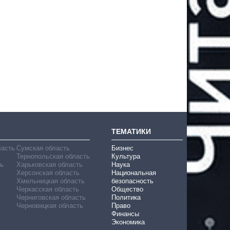
ТЕМАТИКИ
ласть
Сумская область
Бизнес
Тернопольская область
Культура
ь
Харьковская область
Наука
Херсонская область
Национальная
Хмельницкая область
безопасность
Черкасская область
Общество
Черниговская область
Политика
Черновицкая область
Право
Финансы
Экономика