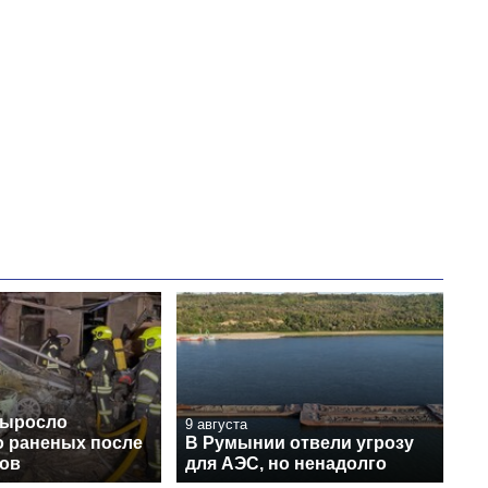
выросло
9 августа
о раненых после
В Румынии отвели угрозу
нов
для АЭС, но ненадолго