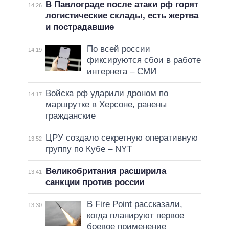
В Павлограде после атаки рф горят
14:26
логистические склады, есть жертва
и пострадавшие
По всей россии
14:19
фиксируются сбои в работе
интернета – СМИ
Войска рф ударили дроном по
14:17
маршрутке в Херсоне, ранены
гражданские
ЦРУ создало секретную оперативную
13:52
группу по Кубе – NYT
Великобритания расширила
13:41
санкции против россии
В Fire Point рассказали,
13:30
когда планируют первое
боевое применение