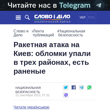
УКР
РОС
НОВОСТИ
Слово и
›
Лента
›
Национальная
Дело
публикаций
безопасность
ОБЕЩАНИЯ
ЛЕНТА
ПОЛИТИКА
Ракетная атака на
СОБЫТИЯ
ЭКОНОМИКА
Киев: обломки упали
ПОЛИТИКИ
СТАТЬИ
ОБЩЕСТВО
в трех районах, есть
ИНФОГРАФИКА
МНЕНИЯ
МИР
ВСЕ ПОЛИТИКИ
раненые
ОБЗОРЫ
ПРЕЗИДЕНТ И ОФИС
ВИДЕО
ДАЙДЖЕСТЫ
ВЕРХОВНАЯ РАДА
ПОДДЕРЖАТЬ
КАБИНЕТ МИНИСТРОВ
НАЦИОНАЛЬНАЯ
ГЛАВЫ ОБЛАДМИНИСТРАЦИЙ
БЕЗОПАСНОСТЬ
СРАВНЕНИЕ ПОЛИТИКОВ
21 сентября 2023, 07:32
МЭРЫ
ВСЕ ПЕРСОНЫ
Читати українською