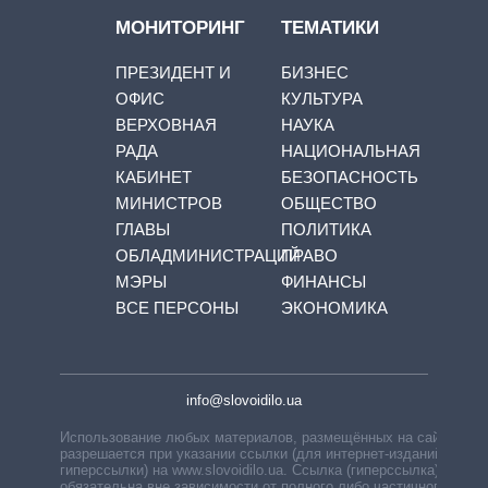
МОНИТОРИНГ
ТЕМАТИКИ
ПРЕЗИДЕНТ И
БИЗНЕС
ОФИС
КУЛЬТУРА
ВЕРХОВНАЯ
НАУКА
РАДА
НАЦИОНАЛЬНАЯ
КАБИНЕТ
БЕЗОПАСНОСТЬ
МИНИСТРОВ
ОБЩЕСТВО
ГЛАВЫ
ПОЛИТИКА
ОБЛАДМИНИСТРАЦИЙ
ПРАВО
МЭРЫ
ФИНАНСЫ
ВСЕ ПЕРСОНЫ
ЭКОНОМИКА
info@slovoidilo.ua
Использование любых материалов, размещённых на сайте,
разрешается при указании ссылки (для интернет-изданий —
гиперссылки) на www.slovoidilo.ua. Ссылка (гиперссылка)
обязательна вне зависимости от полного либо частичного