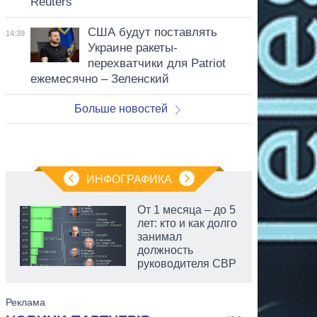
Reuters
США будут поставлять
14:39
Украине ракеты-
перехватчики для Patriot
ежемесячно – Зеленский
Больше новостей
ИНФОГРАФИКА
От 1 месяца – до 5
лет: кто и как долго
занимал
должность
руководителя СВР