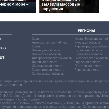
 Черном море –
выявили массовые
нарушения
РЕГИОНЫ
Киев
Ивано-Франковская об
ИС
Автономная республика
Киевская область
Крым
Кировоградская област
РОВ
Винницкая область
Луганская область
Волынская область
Львовская область
ЦИЙ
Днепропетровская область
Николаевская область
Донецкая область
Одесская область
Житомирская область
Полтавская область
Закарпатская область
Ровенская область
Запорожская область
 разрешается при указании ссылки (для интернет-изданий — гиперссылки
ния материалов.
овников, размещенных на портале slovoidilo.ua, а также информация о 
«ИА Слово и Дело». Инфографики, размещенные на портале slovoidilo.
о контроля Слово и Дело».
х рекламы: «Промо», «Новости компаний», «Позиция», «Партнерский мат
е суждения, обнародованные в рекламных материалах. Согласно украин