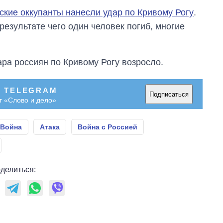
ские оккупанты нанесли удар по Кривому Рогу
.
результате чего один человек погиб, многие
ара россиян по Кривому Рогу возросло.
В TELEGRAM
Подписаться
т «Слово и дело»
Война
Атака
Война с Россией
делиться: