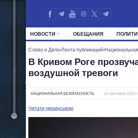
НОВОСТИ
ОБЕЩАНИЯ
ПОЛИТИ
ВСЕ ПОЛИТИКИ
ПРЕЗИДЕНТ И ОФ
Слово и Дело
›
Лента публикаций
›
Национальная
В Кривом Роге прозвуч
воздушной тревоги
НАЦИОНАЛЬНАЯ БЕЗОПАСНОСТЬ
11 сентября 2023, 
Читати українською