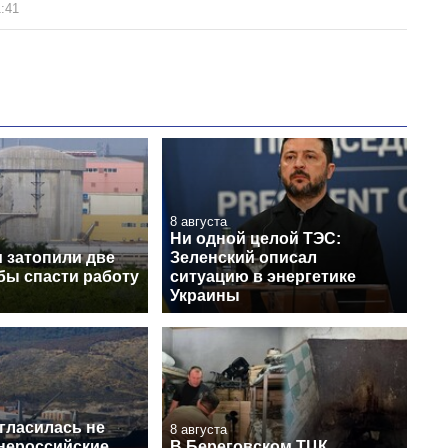
:41
8 августа
Ни одной целой ТЭС:
 затопили две
Зеленский описал
бы спасти работу
ситуацию в энергетике
Украины
гласилась не
8 августа
 нероссийские
В Береговском ТЦК