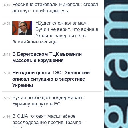
Россияне атаковали Никополь: сгорел
16:16
автобус, погиб водитель
«Будет сложная зима»:
16:05
Вучич не верит, что война в
Украине завершится в
ближайшие месяцы
В Береговском ТЦК выявили
15:48
массовые нарушения
Ни одной целой ТЭС: Зеленский
15:38
описал ситуацию в энергетике
Украины
Вучич пообещал поддерживать
15:35
Украину на пути в ЕС
В США готовят масштабное
14:39
расследование против Трампа –