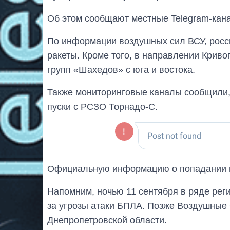
Об этом сообщают местные Telegram-кан
По информации воздушных сил ВСУ, росс
ракеты. Кроме того, в направлении Крив
групп «Шахедов» с юга и востока.
Также мониторинговые каналы сообщили,
пуски с РСЗО Торнадо-С.
Официальную информацию о попадании и 
Напомним, ночью 11 сентября в ряде ре
за угрозы атаки БПЛА. Позже Воздушные 
Днепропетровской области.