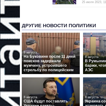
25 июля 2023, 11
ДРУГИЕ НОВОСТИ ПОЛИТИКИ
8 августа
На Буковине после 11 дней
8 августа
поисков задержали
В Румынии
мужчину, устроившего
баржи, что
стрельбу по полицейским
АЭС
8 августа
8 августа
США будут поставлять
Украина со
Украине ракеты-
атаковать