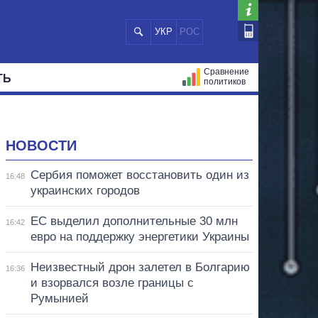
УКР
РОС
Сравнение
ТЬ
политиков
СТРАЦИЙ
МЭРЫ
ВСЕ ПЕРСОНЫ
НОВОСТИ
Сербия поможет восстановить один из
16:48
украинских городов
ЕС выделил дополнительные 30 млн
16:42
евро на поддержку энергетики Украины
Неизвестный дрон залетел в Болгарию
16:36
и взорвался возле границы с
Румынией