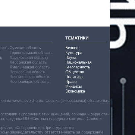
ТЕМАТИКИ
ласть
Сумская область
Бизнес
Тернопольская область
Культура
ь
Харьковская область
Наука
Херсонская область
Национальная
Хмельницкая область
безопасность
Черкасская область
Общество
Черниговская область
Политика
Черновицкая область
Право
Финансы
Экономика
) на www.slovoidilo.ua. Ссылка (гиперссылка) обязательна
состоянии выполнения этих обещаний, собрана и обработана
ua, созданы ОО «Система народного контроля Слово и
ериал», «Спецпроект», «При поддержке».
скому законодательству ответственность за содержание