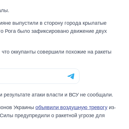
алы.
ияне выпустили в сторону города крылатые
ого Рога было зафиксировано движение двух
 что оккупанты совершили похожие на ракеты
Сколько
картофеля
результате атаки власти и ВСУ не сообщали.
выращивали в
Украине до и во
гионов Украины
объявили воздушную тревогу
из-
время большой
войны
Силы предупредили о ракетной угрозе для