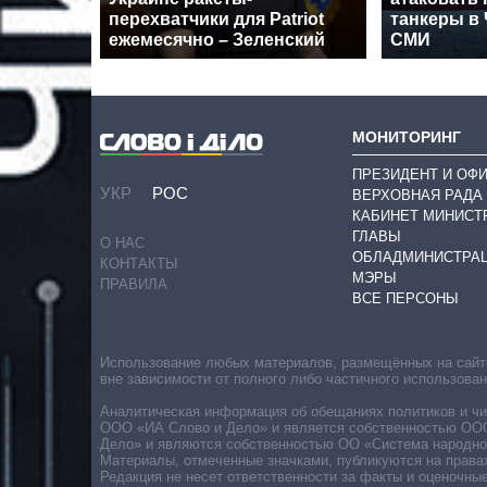
перехватчики для Patriot
танкеры в
ежемесячно – Зеленский
СМИ
МОНИТОРИНГ
ПРЕЗИДЕНТ И ОФ
УКР
РОС
ВЕРХОВНАЯ РАДА
КАБИНЕТ МИНИСТ
ГЛАВЫ
О НАС
ОБЛАДМИНИСТРА
КОНТАКТЫ
МЭРЫ
ПРАВИЛА
ВСЕ ПЕРСОНЫ
Использование любых материалов, размещённых на сайте,
вне зависимости от полного либо частичного использова
Аналитическая информация об обещаниях политиков и чин
ООО «ИА Слово и Дело» и является собственностью ООО 
Дело» и являются собственностью ОО «Система народног
Материалы, отмеченные значками, публикуются на права
Редакция не несет ответственности за факты и оценочны