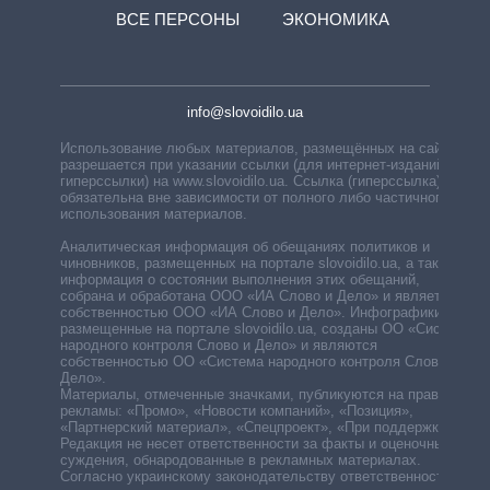
ВСЕ ПЕРСОНЫ
ЭКОНОМИКА
info@slovoidilo.ua
Использование любых материалов, размещённых на сайте,
разрешается при указании ссылки (для интернет-изданий —
гиперссылки) на www.slovoidilo.ua. Ссылка (гиперссылка)
обязательна вне зависимости от полного либо частичного
использования материалов.
Аналитическая информация об обещаниях политиков и
чиновников, размещенных на портале slovoidilo.ua, а также
информация о состоянии выполнения этих обещаний,
собрана и обработана ООО «ИА Слово и Дело» и является
собственностью ООО «ИА Слово и Дело». Инфографики,
размещенные на портале slovoidilo.ua, созданы ОО «Система
народного контроля Слово и Дело» и являются
собственностью ОО «Система народного контроля Слово и
Дело».
Материалы, отмеченные значками, публикуются на правах
рекламы: «Промо», «Новости компаний», «Позиция»,
«Партнерский материал», «Спецпроект», «При поддержке».
Редакция не несет ответственности за факты и оценочные
суждения, обнародованные в рекламных материалах.
Согласно украинскому законодательству ответственность за