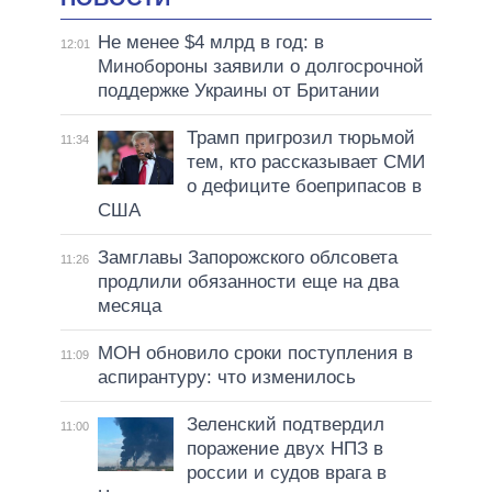
Не менее $4 млрд в год: в
12:01
Минобороны заявили о долгосрочной
поддержке Украины от Британии
Трамп пригрозил тюрьмой
11:34
тем, кто рассказывает СМИ
о дефиците боеприпасов в
США
Замглавы Запорожского облсовета
11:26
продлили обязанности еще на два
месяца
МОН обновило сроки поступления в
11:09
аспирантуру: что изменилось
Зеленский подтвердил
11:00
поражение двух НПЗ в
россии и судов врага в