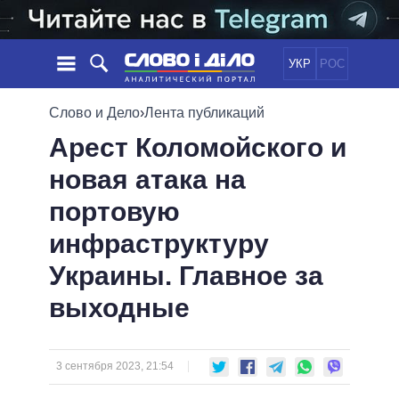
УКР
РОС
НОВОСТИ
Слово и Дело
›
Лента публикаций
Арест Коломойского и
ОБЕЩАНИЯ
ЛЕНТА
ПОЛИТИКА
новая атака на
СОБЫТИЯ
ЭКОНОМИКА
ПОЛИТИКИ
портовую
СТАТЬИ
ОБЩЕСТВО
ИНФОГРАФИКА
МНЕНИЯ
МИР
ВСЕ ПОЛИТИКИ
инфраструктуру
ОБЗОРЫ
ПРЕЗИДЕНТ И ОФИС
Украины. Главное за
ВИДЕО
ДАЙДЖЕСТЫ
ВЕРХОВНАЯ РАДА
выходные
ПОДДЕРЖАТЬ
КАБИНЕТ МИНИСТРОВ
ГЛАВЫ ОБЛАДМИНИСТРАЦИЙ
СРАВНЕНИЕ ПОЛИТИКОВ
МЭРЫ
3 сентября 2023, 21:54
ВСЕ ПЕРСОНЫ