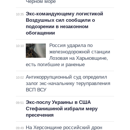
Черном море
Экс-командующему логистикой
10:35
Воздушных сил сообщили о
подозрении в незаконном
обогащении
Россия ударила по
10:10
железнодорожной станции
Лозовая на Харьковщине,
есть погибшие и раненые
Антикоррупционный суд определил
10:02
залог экс-начальнику теруправления
ВСП ВСУ
Экс-послу Украины в США
09:51
Стефанишиной избрали меру
пресечения
На Херсонщине российский дрон
09:49