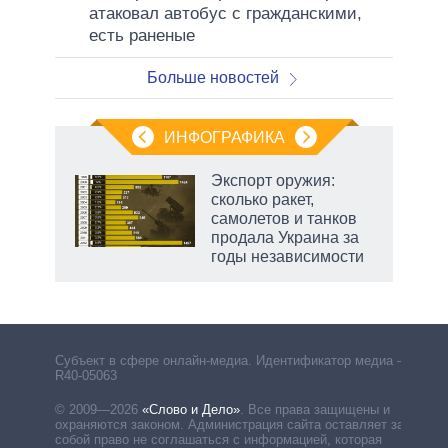
атаковал автобус с гражданскими,
есть раненые
Больше новостей
ИНФОГРАФИКА
Экспорт оружия:
сколько ракет,
не за
самолетов и танков
асть
продала Украина за
елью
годы независимости
Субъект в сфере онлайн-медиа. Идентификатор медиа –
R40-05063
© 2009—2026
«Слово и Дело»
.
Все права защищены и
охраняются законом. Администрация сайта оставляет за
собой право не соглашаться с информацией, которая