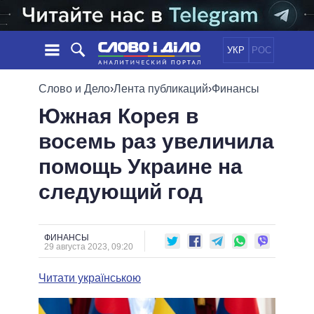
УКР
РОС
НОВОСТИ
Слово и Дело
›
Лента публикаций
›
Финансы
Южная Корея в
ОБЕЩАНИЯ
ЛЕНТА
ПОЛИТИКА
восемь раз увеличила
СОБЫТИЯ
ЭКОНОМИКА
ПОЛИТИКИ
помощь Украине на
СТАТЬИ
ОБЩЕСТВО
ИНФОГРАФИКА
МНЕНИЯ
МИР
ВСЕ ПОЛИТИКИ
следующий год
ОБЗОРЫ
ПРЕЗИДЕНТ И ОФИС
ВИДЕО
ДАЙДЖЕСТЫ
ВЕРХОВНАЯ РАДА
ФИНАНСЫ
ПОДДЕРЖАТЬ
КАБИНЕТ МИНИСТРОВ
29 августа 2023, 09:20
ГЛАВЫ ОБЛАДМИНИСТРАЦИЙ
СРАВНЕНИЕ ПОЛИТИКОВ
Читати українською
МЭРЫ
ВСЕ ПЕРСОНЫ