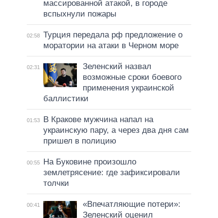
массированной атакой, в городе
вспыхнули пожары
Турция передала рф предложение о
02:58
моратории на атаки в Черном море
Зеленский назвал
02:31
возможные сроки боевого
применения украинской
баллистики
В Кракове мужчина напал на
01:53
украинскую пару, а через два дня сам
пришел в полицию
На Буковине произошло
00:55
землетрясение: где зафиксировали
толчки
«Впечатляющие потери»:
00:41
Зеленский оценил