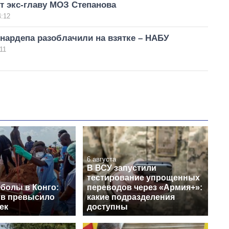
т экс-главу МОЗ Степанова
4:12
нардепа разоблачили на взятке – НАБУ
11
6 августа
В ВСУ запустили
тестирование упрощенных
болы в Конго:
переводов через «Армия+»:
тв превысило
какие подразделения
ек
доступны