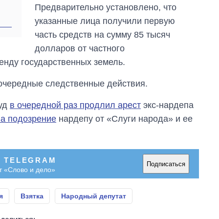
главной целью рф
Предварительно установлено, что
указанные лица получили первую
часть средств на сумму 85 тысяч
долларов от частного
енду государственных земель.
очередные следственные действия.
суд
в очередной раз продлил арест
экс-нардепа
а подозрение
нардепу от «Слуги народа» и ее
В TELEGRAM
Подписаться
т «Слово и дело»
я
Взятка
Народный депутат