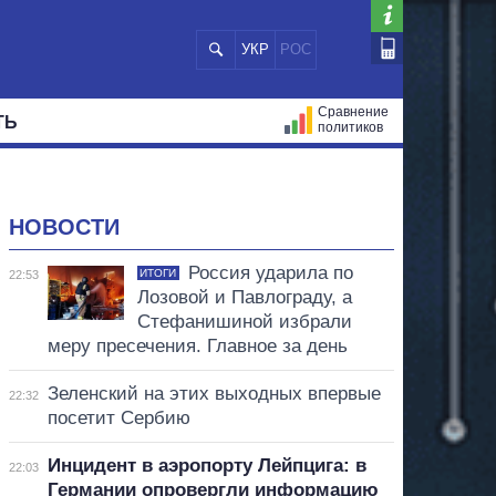
УКР
РОС
Сравнение
ТЬ
политиков
СТРАЦИЙ
МЭРЫ
ВСЕ ПЕРСОНЫ
НОВОСТИ
Россия ударила по
ИТОГИ
22:53
Лозовой и Павлограду, а
Стефанишиной избрали
меру пресечения. Главное за день
Зеленский на этих выходных впервые
22:32
посетит Сербию
Инцидент в аэропорту Лейпцига: в
22:03
Германии опровергли информацию