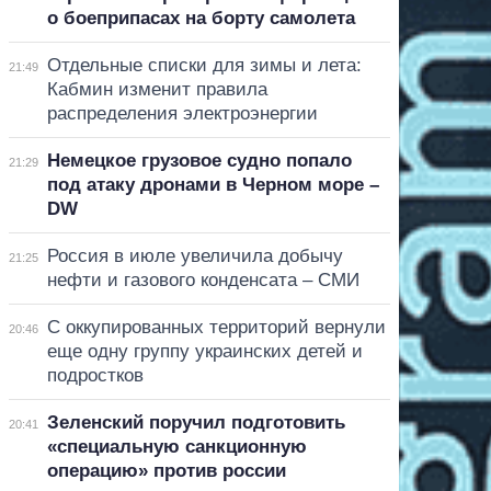
о боеприпасах на борту самолета
Отдельные списки для зимы и лета:
21:49
Кабмин изменит правила
распределения электроэнергии
Немецкое грузовое судно попало
21:29
под атаку дронами в Черном море –
DW
Россия в июле увеличила добычу
21:25
нефти и газового конденсата – СМИ
С оккупированных территорий вернули
20:46
еще одну группу украинских детей и
подростков
Зеленский поручил подготовить
20:41
«специальную санкционную
операцию» против россии