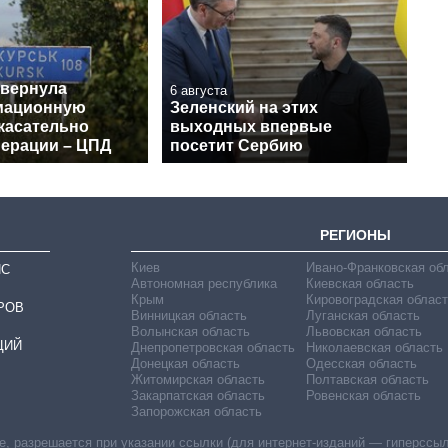
звернула
6 августа
мационную
Зеленский на этих
касательно
выходных впервые
перации – ЦПД
посетит Сербию
РЕГИОНЫ
Киев
Ивано-Франковская об
ИС
Автономная республика
Киевская область
Крым
Кировоградская област
РОВ
Винницкая область
Луганская область
Волынская область
Львовская область
ЦИЙ
Днепропетровская область
Николаевская область
Донецкая область
Одесская область
Житомирская область
Полтавская область
Закарпатская область
Ровенская область
Запорожская область
 разрешается при указании ссылки (для интернет-изданий — гиперссылки