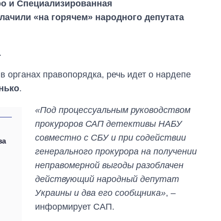
о и Специализированная
лачили «на горячем» народного депутата
.
в органах правопорядка, речь идет о нардепе
нько
.
«Под процессуальным руководством
прокуроров САП детективы НАБУ
совместно с СБУ и при содействии
за
генерального прокурора на получении
неправомерной выгоды разоблачен
действующий народный депутат
Восемь
массированных
Украины и два его сообщника»
, –
ударов по Украине
информирует САП.
за лето: Киев и
область стали