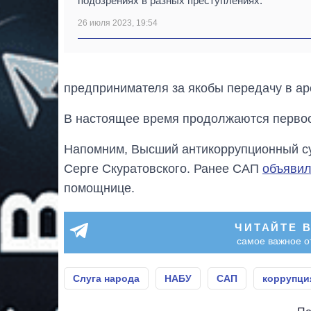
подозрениях в разных преступлениях.
26 июля 2023, 19:54
предпринимателя за якобы передачу в ар
В настоящее время продолжаются перво
Напомним, Высший антикоррупционный 
Серге Скуратовского. Ранее САП
объявил
помощнице.
ЧИТАЙТЕ 
самое важное о
Слуга народа
НАБУ
САП
коррупци