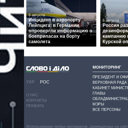
6 августа
Инцидент в аэропорту
6 августа
Лейпцига: в Германии
Россия ра
опровергли информацию о
дезинфор
боеприпасах на борту
кампанию 
самолета
Курской о
МОНИТОРИНГ
ПРЕЗИДЕНТ И ОФ
УКР
РОС
ВЕРХОВНАЯ РАДА
КАБИНЕТ МИНИСТ
ГЛАВЫ
О НАС
ОБЛАДМИНИСТРА
КОНТАКТЫ
МЭРЫ
ПРАВИЛА
ВСЕ ПЕРСОНЫ
Использование любых материалов, размещённых на сайте,