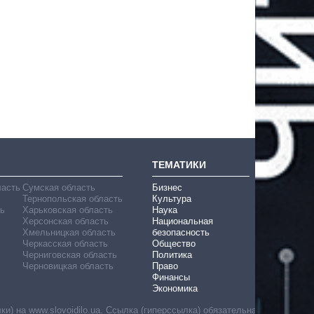
ТЕМАТИКИ
ласть
Сумская область
Бизнес
Тернопольская область
Культура
ь
Харьковская область
Наука
Херсонская область
Национальная
Хмельницкая область
безопасность
Черкасская область
Общество
Черниговская область
Политика
Черновицкая область
Право
Финансы
Экономика
) на www.slovoidilo.ua. Ссылка (гиперссылка) обязательна