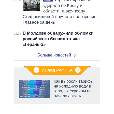
23:00
ударила по Киеву и
области, а экс-послу
Стефанишиной вручили подозрение.
Главное за день
В Молдове обнаружили обломки
22:18
российского беспилотника
«Герань-2»
Больше новостей
ИНФОГРАФИКА
Как выросли тарифы
на холодную воду в
ков
городах Украины на
 за
начало августа
ости