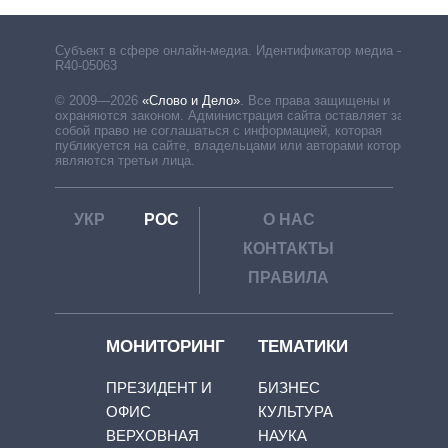
Субъект в сфере онлайн-медиа. Идентификатор медиа –
R40-05063
© 2009—2026
«Слово и Дело»
.
Все права защищены и
охраняются законом. Администрация сайта оставляет за
собой право не соглашаться с информацией, которая
публикуется на сайте, владельцами или авторами которой
являются третьи лица.
УКР
РОС
О НАС
КОНТАКТЫ
ПРАВИЛА
МОНИТОРИНГ
ТЕМАТИКИ
ПРЕЗИДЕНТ И
БИЗНЕС
ОФИС
КУЛЬТУРА
ВЕРХОВНАЯ
НАУКА