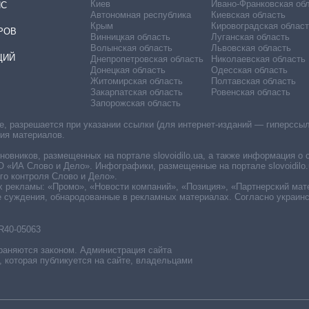
Киев
Ивано-Франковская об
ИС
Автономная республика
Киевская область
Крым
Кировоградская област
РОВ
Винницкая область
Луганская область
Волынская область
Львовская область
ЦИЙ
Днепропетровская область
Николаевская область
Донецкая область
Одесская область
Житомирская область
Полтавская область
Закарпатская область
Ровенская область
Запорожская область
 разрешается при указании ссылки (для интернет-изданий — гиперссылки
ния материалов.
овников, размещенных на портале slovoidilo.ua, а также информация о 
«ИА Слово и Дело». Инфографики, размещенные на портале slovoidilo.
о контроля Слово и Дело».
х рекламы: «Промо», «Новости компаний», «Позиция», «Партнерский мат
е суждения, обнародованные в рекламных материалах. Согласно украин
R40-05063
раняются законом. Администрация сайта
, которая публикуется на сайте, владельцами