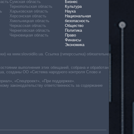
ласть
Сумская область
Бизнес
Тернопольская область
Культура
ь
Харьковская область
Наука
Херсонская область
Национальная
Хмельницкая область
безопасность
Черкасская область
Общество
Черниговская область
Политика
Черновицкая область
Право
Финансы
Экономика
) на www.slovoidilo.ua. Ссылка (гиперссылка) обязательна
состоянии выполнения этих обещаний, собрана и обработана
ua, созданы ОО «Система народного контроля Слово и
ериал», «Спецпроект», «При поддержке».
скому законодательству ответственность за содержание