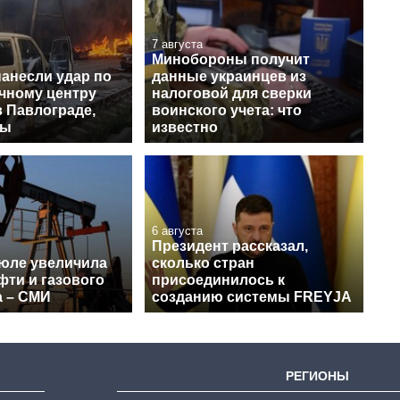
7 августа
Минобороны получит
нанесли удар по
данные украинцев из
чному центру
налоговой для сверки
в Павлограде,
воинского учета: что
вы
известно
6 августа
Президент рассказал,
июле увеличила
сколько стран
фти и газового
присоединилось к
а – СМИ
созданию системы FREYJA
РЕГИОНЫ