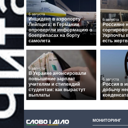
6 августа
Инцидент в аэропорту
6 августа
Лейпцига: в Германии
Россияне 
опровергли информацию о
сортирово
боеприпасах на борту
Укрпочты 
самолета
есть жерт
6 августа
В Украине анонсировали
повышение зарплат
6 августа
учителям и стипендий
Россия в 
студентам: как вырастут
добычу не
выплаты
конденсат
МОНИТОРИНГ