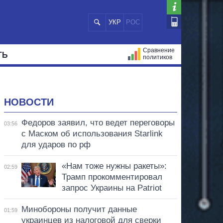
УКР
РОС
Сравнение
ТЬ
политиков
СТРАЦИЙ
МЭРЫ
ВСЕ ПЕРСОНЫ
НОВОСТИ
Федоров заявил, что ведет переговоры
03:56
с Маском об использования Starlink
для ударов по рф
«Нам тоже нужны ракеты»:
02:59
Трамп прокомментировал
запрос Украины на Patriot
Минобороны получит данные
01:59
украинцев из налоговой для сверки