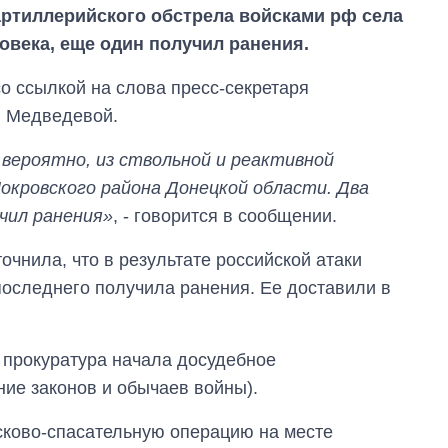
 артиллерийского обстрела войсками рф села
овека, еще один получил ранения.
со ссылкой на слова пресс-секретаря
и Медведевой.
, вероятно, из ствольной и реактивной
окровского района Донецкой области. Два
учил ранения»
, - говорится в сообщении.
очнила, что в результате российской атаки
 последнего получила ранения. Ее доставили в
 прокуратура начала досудебное
Как за 10 лет
изменилось
ние законов и обычаев войны).
количество
поступающих в
сково-спасательную операцию на месте
бакалавриат,