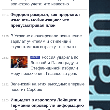
воинского учета: что известно
Федоров раскрыл, как предлагал
01:24
изменить мобилизацию: что
предусматривал план
В Украине анонсировали повышение
23:45
зарплат учителям и стипендий
студентам: как вырастут выплаты
Россия ударила по
ИТОГИ
22:53
Лозовой и Павлограду, а
Стефанишиной избрали
меру пресечения. Главное за день
Зеленский на этих выходных впервые
22:32
посетит Сербию
Инцидент в аэропорту Лейпцига: в
22:03
Германии опровергли информацию