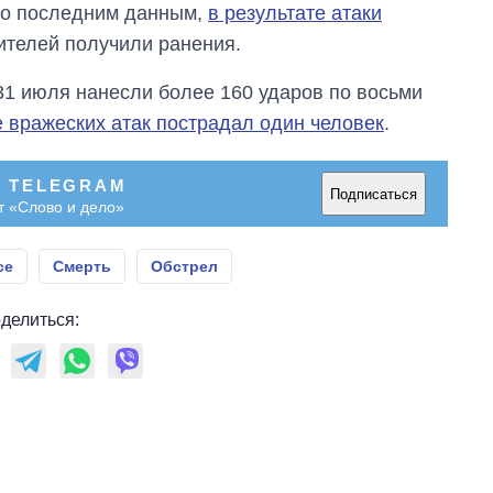
магистратуру и
 По последним данным,
в результате атаки
аспирантуру
ителей получили ранения.
31 июля нанесли более 160 ударов по восьми
е вражеских атак пострадал один человек
.
В TELEGRAM
Подписаться
т «Слово и дело»
се
Смерть
Обстрел
делиться: