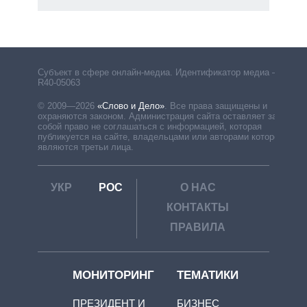
рф
Субъект в сфере онлайн-медиа. Идентификатор медиа –
R40-05063
© 2009—2026
«Слово и Дело»
.
Все права защищены и
охраняются законом. Администрация сайта оставляет за
собой право не соглашаться с информацией, которая
публикуется на сайте, владельцами или авторами которой
являются третьи лица.
УКР
РОС
О НАС
КОНТАКТЫ
ПРАВИЛА
МОНИТОРИНГ
ТЕМАТИКИ
ПРЕЗИДЕНТ И
БИЗНЕС