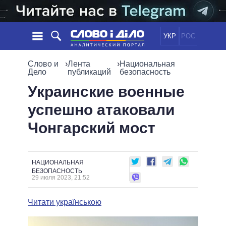
УКР
РОС
НОВОСТИ
Слово и
›
Лента
›
Национальная
Дело
публикаций
безопасность
ОБЕЩАНИЯ
ЛЕНТА
ПОЛИТИКА
Украинские военные
СОБЫТИЯ
ЭКОНОМИКА
успешно атаковали
ПОЛИТИКИ
СТАТЬИ
ОБЩЕСТВО
Чонгарский мост
ИНФОГРАФИКА
МНЕНИЯ
МИР
ВСЕ ПОЛИТИКИ
ОБЗОРЫ
ПРЕЗИДЕНТ И ОФИС
ВИДЕО
ДАЙДЖЕСТЫ
ВЕРХОВНАЯ РАДА
НАЦИОНАЛЬНАЯ
БЕЗОПАСНОСТЬ
ПОДДЕРЖАТЬ
КАБИНЕТ МИНИСТРОВ
29 июля 2023, 21:52
ГЛАВЫ ОБЛАДМИНИСТРАЦИЙ
СРАВНЕНИЕ ПОЛИТИКОВ
Читати українською
МЭРЫ
ВСЕ ПЕРСОНЫ