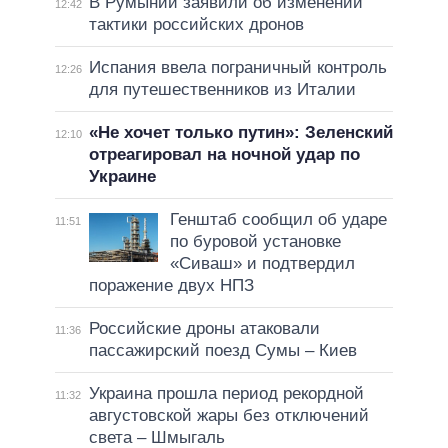
В Румынии заявили об изменении
12:42
тактики российских дронов
Испания ввела пограничный контроль
12:26
для путешественников из Италии
«Не хочет только путин»: Зеленский
12:10
отреагировал на ночной удар по
Украине
Генштаб сообщил об ударе
11:51
по буровой установке
«Сиваш» и подтвердил
поражение двух НПЗ
Российские дроны атаковали
11:36
пассажирский поезд Сумы – Киев
Украина прошла период рекордной
11:32
августовской жары без отключений
света – Шмыгаль