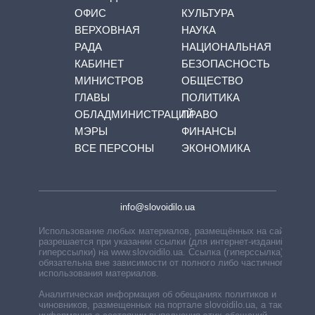
ОФИС
КУЛЬТУРА
ВЕРХОВНАЯ
НАУКА
РАДА
НАЦИОНАЛЬНАЯ
КАБИНЕТ
БЕЗОПАСНОСТЬ
МИНИСТРОВ
ОБЩЕСТВО
ГЛАВЫ
ПОЛИТИКА
ОБЛАДМИНИСТРАЦИЙ
ПРАВО
МЭРЫ
ФИНАНСЫ
ВСЕ ПЕРСОНЫ
ЭКОНОМИКА
info@slovoidilo.ua
Использование любых материалов, размещённых на сайте,
разрешается при указании ссылки (для интернет-изданий —
гиперссылки) на www.slovoidilo.ua. Ссылка (гиперссылка)
обязательна вне зависимости от полного либо частичного
использования материалов.
Аналитическая информация об обещаниях политиков и
чиновников, размещенных на портале slovoidilo.ua, а также