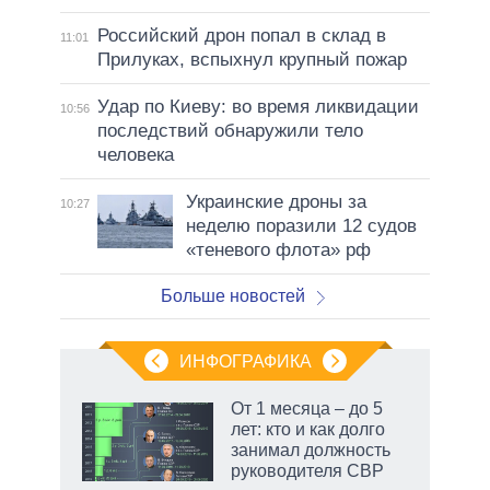
Российский дрон попал в склад в
11:01
Прилуках, вспыхнул крупный пожар
Удар по Киеву: во время ликвидации
10:56
последствий обнаружили тело
человека
Украинские дроны за
10:27
неделю поразили 12 судов
«теневого флота» рф
Больше новостей
ИНФОГРАФИКА
 как
От 1 месяца – до 5
чипы
лет: кто и как долго
ды и
занимал должность
т на
руководителя СВР