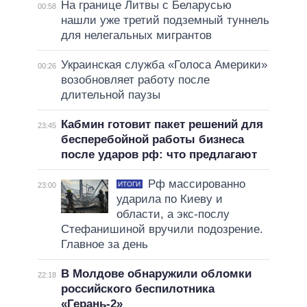
На границе Литвы с Беларусью
00:58
нашли уже третий подземный туннель
для нелегальных мигрантов
Украинская служба «Голоса Америки»
00:26
возобновляет работу после
длительной паузы
Кабмин готовит пакет решений для
23:45
бесперебойной работы бизнеса
после ударов рф: что предлагают
Рф массированно
ИТОГИ
23:00
ударила по Киеву и
области, а экс-послу
Стефанишиной вручили подозрение.
Главное за день
В Молдове обнаружили обломки
22:18
российского беспилотника
«Герань-2»