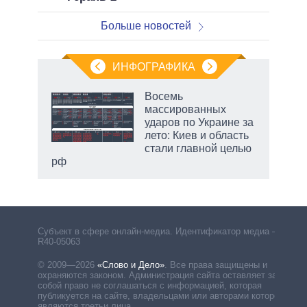
Больше новостей
ИНФОГРАФИКА
еля
Восемь
массированных
ударов по Украине за
лето: Киев и область
стали главной целью
рф
Субъект в сфере онлайн-медиа. Идентификатор медиа –
R40-05063
© 2009—2026
«Слово и Дело»
.
Все права защищены и
охраняются законом. Администрация сайта оставляет за
собой право не соглашаться с информацией, которая
публикуется на сайте, владельцами или авторами которой
являются третьи лица.