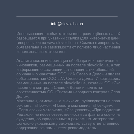
info@slovoidilo.ua
Использование любых материалов, размещённых на сайте,
разрешается при указании ссылки (для интернет-изданий —
гиперссылки) на www.slovoidilo.ua. Ссылка (гиперссылка)
обязательна вне зависимости от полного либо частичного
использования материалов.
Аналитическая информация об обещаниях политиков и
чиновников, размещенных на портале slovoidilo.ua, а также
информация о состоянии выполнения этих обещаний,
собрана и обработана ООО «ИА Слово и Дело» и является
собственностью ООО «ИА Слово и Дело». Инфографики,
размещенные на портале slovoidilo.ua, созданы ОО «Система
народного контроля Слово и Дело» и являются
собственностью ОО «Система народного контроля Слово и
Дело».
Материалы, отмеченные значками, публикуются на правах
рекламы: «Промо», «Новости компаний», «Позиция»,
«Партнерский материал», «Спецпроект», «При поддержке».
Редакция не несет ответственности за факты и оценочные
суждения, обнародованные в рекламных материалах.
Согласно украинскому законодательству ответственность за
содержание рекламы несет рекламодатель.