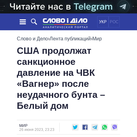
УКР
РОС
НОВОСТИ
Слово и Дело
›
Лента публикаций
›
Мир
США продолжат
ОБЕЩАНИЯ
ЛЕНТА
ПОЛИТИКА
санкционное
СОБЫТИЯ
ЭКОНОМИКА
ПОЛИТИКИ
давление на ЧВК
СТАТЬИ
ОБЩЕСТВО
ИНФОГРАФИКА
МНЕНИЯ
МИР
ВСЕ ПОЛИТИКИ
«Вагнер» после
ОБЗОРЫ
ПРЕЗИДЕНТ И ОФИС
неудачного бунта –
ВИДЕО
ДАЙДЖЕСТЫ
ВЕРХОВНАЯ РАДА
Белый дом
ПОДДЕРЖАТЬ
КАБИНЕТ МИНИСТРОВ
ГЛАВЫ ОБЛАДМИНИСТРАЦИЙ
СРАВНЕНИЕ ПОЛИТИКОВ
МЭРЫ
МИР
26 июня 2023, 23:23
ВСЕ ПЕРСОНЫ