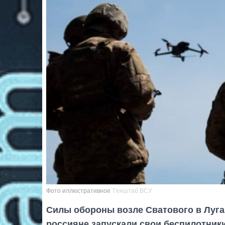
Фото иллюстративное
Генштаб ВСУ
Силы обороны возле Сватового в Луга
россияне запускали свои беспилотники