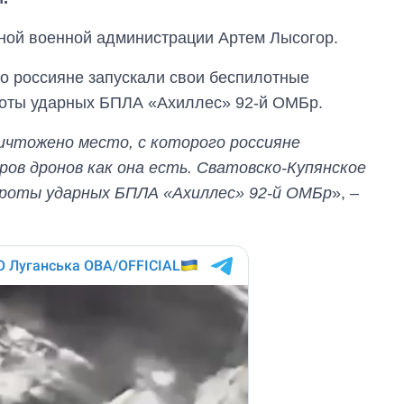
тной военной администрации Артем Лысогор.
ого россияне запускали свои беспилотные
роты ударных БПЛА «Ахиллес» 92-й ОМБр.
ичтожено место, с которого россияне
ров дронов как она есть. Сватовско-Купянское
 роты ударных БПЛА «Ахиллес» 92-й ОМБр
», –
Восемь
массированных
ударов по Украине
за лето: Киев и
область стали
главной целью рф