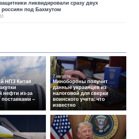
защитники ликвидировали сразу двух
 россиян под Бахмутом
33
7 августа
й НПЗ Китая
Минобороны получит
акупки
данные украинцев из
 нефти из-за
налоговой для сверки
 поставками –
воинского учета: что
известно