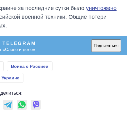
Украине за последние сутки было
уничтожено
ссийской военной техники. Общие потери
ых.
В TELEGRAM
Подписаться
т «Слово и дело»
Война с Россией
 Украине
делиться: