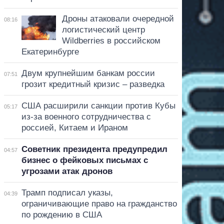
Дроны атаковали очередной
08:16
логистический центр
Wildberries в российском
Екатеринбурге
Двум крупнейшим банкам россии
07:51
грозит кредитный кризис – разведка
США расширили санкции против Кубы
05:17
из-за военного сотрудничества с
россией, Китаем и Ираном
Советник президента предупредил
04:57
бизнес о фейковых письмах с
угрозами атак дронов
Трамп подписал указы,
04:39
ограничивающие право на гражданство
по рождению в США