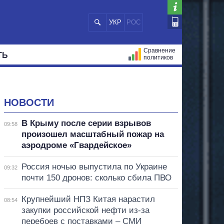
УКР
РОС
Сравнение
ТЬ
политиков
СТРАЦИЙ
МЭРЫ
ВСЕ ПЕРСОНЫ
НОВОСТИ
В Крыму после серии взрывов
09:58
произошел масштабный пожар на
аэродроме «Гвардейское»
Россия ночью выпустила по Украине
09:32
почти 150 дронов: сколько сбила ПВО
Крупнейший НПЗ Китая нарастил
08:54
закупки российской нефти из-за
перебоев с поставками – СМИ