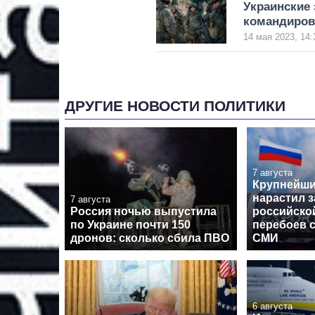
Украинские 
командиров
14 мая 2023, 14:
ДРУГИЕ НОВОСТИ ПОЛИТИКИ
7 августа
Крупнейши
нарастил з
7 августа
Россия ночью выпустила
российской
по Украине почти 150
перебоев с
дронов: сколько сбила ПВО
СМИ
6 августа