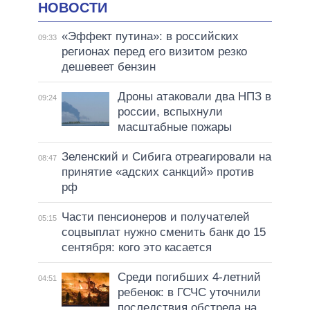
НОВОСТИ
«Эффект путина»: в российских
09:33
регионах перед его визитом резко
дешевеет бензин
Дроны атаковали два НПЗ в
09:24
россии, вспыхнули
масштабные пожары
Зеленский и Сибига отреагировали на
08:47
принятие «адских санкций» против
рф
Части пенсионеров и получателей
05:15
соцвыплат нужно сменить банк до 15
сентября: кого это касается
Среди погибших 4-летний
04:51
ребенок: в ГСЧС уточнили
последствия обстрела на