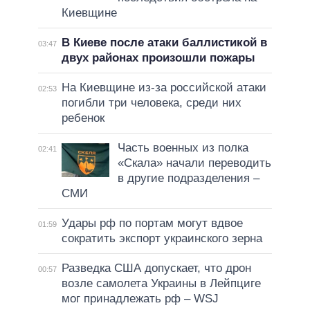
Киевщине
В Киеве после атаки баллистикой в
03:47
двух районах произошли пожары
На Киевщине из-за российской атаки
02:53
погибли три человека, среди них
ребенок
Часть военных из полка
02:41
«Скала» начали переводить
в другие подразделения –
СМИ
Удары рф по портам могут вдвое
01:59
сократить экспорт украинского зерна
Разведка США допускает, что дрон
00:57
возле самолета Украины в Лейпциге
мог принадлежать рф – WSJ