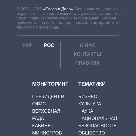
© 2009—2026
«Слово и Дело»
.
Все права защищены и
охраняются законом. Администрация сайта оставляет за
собой право не соглашаться с информацией, которая
публикуется на сайте, владельцами или авторами которой
являются третьи лица.
УКР
РОС
О НАС
КОНТАКТЫ
ПРАВИЛА
МОНИТОРИНГ
ТЕМАТИКИ
ПРЕЗИДЕНТ И
БИЗНЕС
ОФИС
КУЛЬТУРА
ВЕРХОВНАЯ
НАУКА
РАДА
НАЦИОНАЛЬНАЯ
КАБИНЕТ
БЕЗОПАСНОСТЬ
МИНИСТРОВ
ОБЩЕСТВО