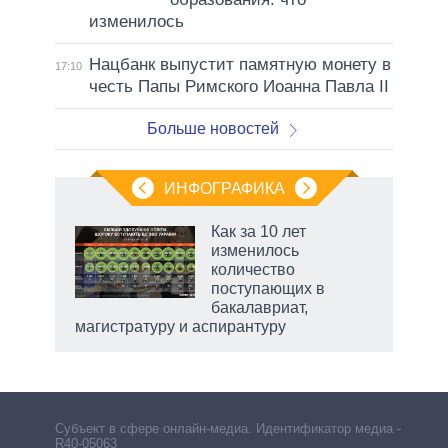
изменилось
Нацбанк выпустит памятную монету в
17:10
честь Папы Римского Иоанна Павла II
Больше новостей
ИНФОГРАФИКА
еля
Как за 10 лет
изменилось
количество
поступающих в
бакалавриат,
магистратуру и аспирантуру
Субъект в сфере онлайн-медиа. Идентификатор медиа –
R40-05063