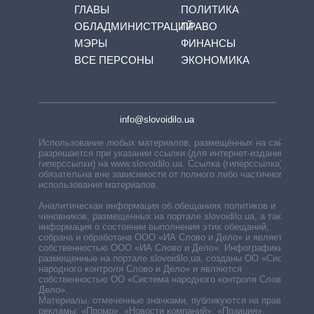
ГЛАВЫ
ПОЛИТИКА
ОБЛАДМИНИСТРАЦИЙ
ПРАВО
МЭРЫ
ФИНАНСЫ
ВСЕ ПЕРСОНЫ
ЭКОНОМИКА
info@slovoidilo.ua
Использование любых материалов, размещённых на сайте,
разрешается при указании ссылки (для интернет-изданий —
гиперссылки) на www.slovoidilo.ua. Ссылка (гиперссылка)
обязательна вне зависимости от полного либо частичного
использования материалов.
Аналитическая информация об обещаниях политиков и
чиновников, размещенных на портале slovoidilo.ua, а также
информация о состоянии выполнения этих обещаний,
собрана и обработана ООО «ИА Слово и Дело» и является
собственностью ООО «ИА Слово и Дело». Инфографики,
размещенные на портале slovoidilo.ua, созданы ОО «Система
народного контроля Слово и Дело» и являются
собственностью ОО «Система народного контроля Слово и
Дело».
Материалы, отмеченные значками, публикуются на правах
рекламы: «Промо», «Новости компаний», «Позиция»,