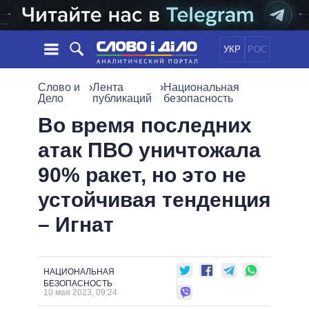
УКР
РОС
НОВОСТИ
Слово и
›
Лента
›
Национальная
Дело
публикаций
безопасность
ОБЕЩАНИЯ
ЛЕНТА
ПОЛИТИКА
Во время последних
СОБЫТИЯ
ЭКОНОМИКА
атак ПВО уничтожала
ПОЛИТИКИ
СТАТЬИ
ОБЩЕСТВО
90% ракет, но это не
ИНФОГРАФИКА
МНЕНИЯ
МИР
ВСЕ ПОЛИТИКИ
устойчивая тенденция
ОБЗОРЫ
ПРЕЗИДЕНТ И ОФИС
ВИДЕО
– Игнат
ДАЙДЖЕСТЫ
ВЕРХОВНАЯ РАДА
ПОДДЕРЖАТЬ
КАБИНЕТ МИНИСТРОВ
ГЛАВЫ ОБЛАДМИНИСТРАЦИЙ
СРАВНЕНИЕ ПОЛИТИКОВ
НАЦИОНАЛЬНАЯ
МЭРЫ
БЕЗОПАСНОСТЬ
10 мая 2023, 09:24
ВСЕ ПЕРСОНЫ