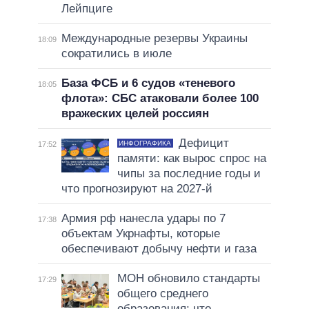
Лейпциге
Международные резервы Украины
18:09
сократились в июле
База ФСБ и 6 судов «теневого
18:05
флота»: СБС атаковали более 100
вражеских целей россиян
Дефицит
ИНФОГРАФИКА
17:52
памяти: как вырос спрос на
чипы за последние годы и
что прогнозируют на 2027-й
Армия рф нанесла удары по 7
17:38
объектам Укрнафты, которые
обеспечивают добычу нефти и газа
МОН обновило стандарты
17:29
общего среднего
образования: что