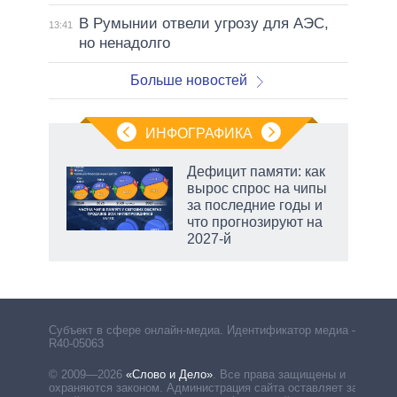
В Румынии отвели угрозу для АЭС,
13:41
но ненадолго
Больше новостей
ИНФОГРАФИКА
Дефицит памяти: как
вырос спрос на чипы
за последние годы и
что прогнозируют на
2027-й
Субъект в сфере онлайн-медиа. Идентификатор медиа –
R40-05063
© 2009—2026
«Слово и Дело»
.
Все права защищены и
охраняются законом. Администрация сайта оставляет за