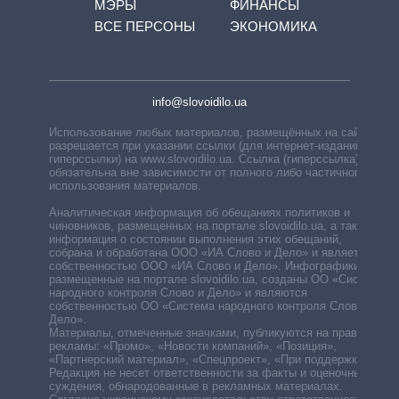
МЭРЫ
ФИНАНСЫ
ВСЕ ПЕРСОНЫ
ЭКОНОМИКА
info@slovoidilo.ua
Использование любых материалов, размещённых на сайте,
разрешается при указании ссылки (для интернет-изданий —
гиперссылки) на www.slovoidilo.ua. Ссылка (гиперссылка)
обязательна вне зависимости от полного либо частичного
использования материалов.
Аналитическая информация об обещаниях политиков и
чиновников, размещенных на портале slovoidilo.ua, а также
информация о состоянии выполнения этих обещаний,
собрана и обработана ООО «ИА Слово и Дело» и является
собственностью ООО «ИА Слово и Дело». Инфографики,
размещенные на портале slovoidilo.ua, созданы ОО «Система
народного контроля Слово и Дело» и являются
собственностью ОО «Система народного контроля Слово и
Дело».
Материалы, отмеченные значками, публикуются на правах
рекламы: «Промо», «Новости компаний», «Позиция»,
«Партнерский материал», «Спецпроект», «При поддержке».
Редакция не несет ответственности за факты и оценочные
суждения, обнародованные в рекламных материалах.