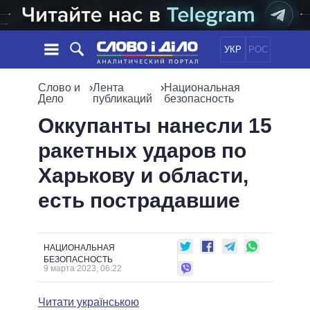
УКР
РОС
НОВОСТИ
Слово и
›
Лента
›
Национальная
Дело
публикаций
безопасность
ОБЕЩАНИЯ
ЛЕНТА
ПОЛИТИКА
Оккупанты нанесли 15
СОБЫТИЯ
ЭКОНОМИКА
ракетных ударов по
ПОЛИТИКИ
СТАТЬИ
ОБЩЕСТВО
Харькову и области,
ИНФОГРАФИКА
МНЕНИЯ
МИР
ВСЕ ПОЛИТИКИ
есть пострадавшие
ОБЗОРЫ
ПРЕЗИДЕНТ И ОФИС
ВИДЕО
ДАЙДЖЕСТЫ
ВЕРХОВНАЯ РАДА
ПОДДЕРЖАТЬ
КАБИНЕТ МИНИСТРОВ
НАЦИОНАЛЬНАЯ
ГЛАВЫ ОБЛАДМИНИСТРАЦИЙ
БЕЗОПАСНОСТЬ
СРАВНЕНИЕ ПОЛИТИКОВ
9 марта 2023, 06:22
МЭРЫ
ВСЕ ПЕРСОНЫ
Читати українською