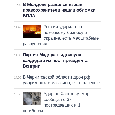
В Молдове раздался взрыв,
15:09
правоохранители нашли обломки
БПЛА
Россия ударила по
14:42
немецкому бизнесу в
Украине, есть масштабные
разрушения
Партия Мадяра выдвинула
14:33
кандидата на пост президента
Венгрии
В Черниговской области дрон рф
14:09
ударил возле магазина, есть раненые
Удар по Харькову: мэр
13:53
сообщил о 37
пострадавших и 1
погибшем