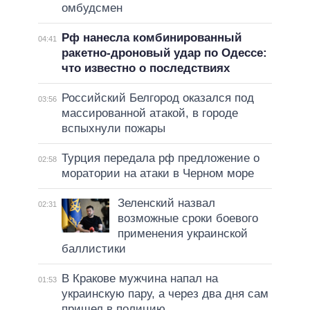
омбудсмен
Рф нанесла комбинированный
04:41
ракетно-дроновый удар по Одессе:
что известно о последствиях
Российский Белгород оказался под
03:56
массированной атакой, в городе
вспыхнули пожары
Турция передала рф предложение о
02:58
моратории на атаки в Черном море
Зеленский назвал
02:31
возможные сроки боевого
применения украинской
баллистики
В Кракове мужчина напал на
01:53
украинскую пару, а через два дня сам
пришел в полицию