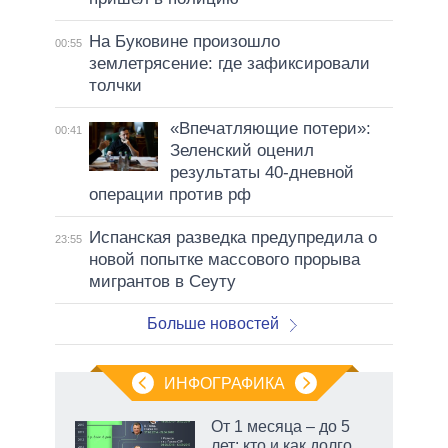
На Буковине произошло
00:55
землетрясение: где зафиксировали
толчки
«Впечатляющие потери»:
00:41
Зеленский оценил
результаты 40-дневной
операции против рф
Испанская разведка предупредила о
23:55
новой попытке массового прорыва
мигрантов в Сеуту
Больше новостей
ИНФОГРАФИКА
От 1 месяца – до 5
лет: кто и как долго