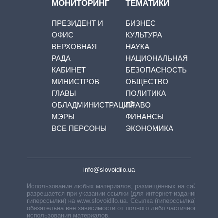
МОНИТОРИНГ
ТЕМАТИКИ
ПРЕЗИДЕНТ И
БИЗНЕС
ОФИС
КУЛЬТУРА
ВЕРХОВНАЯ
НАУКА
РАДА
НАЦИОНАЛЬНАЯ
КАБИНЕТ
БЕЗОПАСНОСТЬ
МИНИСТРОВ
ОБЩЕСТВО
ГЛАВЫ
ПОЛИТИКА
ОБЛАДМИНИСТРАЦИЙ
ПРАВО
МЭРЫ
ФИНАНСЫ
ВСЕ ПЕРСОНЫ
ЭКОНОМИКА
info@slovoidilo.ua
Использование любых материалов, размещённых на сайте,
разрешается при указании ссылки (для интернет-изданий —
гиперссылки) на www.slovoidilo.ua. Ссылка (гиперссылка)
обязательна вне зависимости от полного либо частичного
использования материалов.