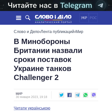
УКР
РОС
НОВОСТИ
Слово и Дело
›
Лента публикаций
›
Мир
В Минобороны
ОБЕЩАНИЯ
ЛЕНТА
ПОЛИТИКА
Британии назвали
СОБЫТИЯ
ЭКОНОМИКА
ПОЛИТИКИ
сроки поставок
СТАТЬИ
ОБЩЕСТВО
ИНФОГРАФИКА
МНЕНИЯ
МИР
ВСЕ ПОЛИТИКИ
Украине танков
ОБЗОРЫ
ПРЕЗИДЕНТ И ОФИС
Challenger 2
ВИДЕО
ДАЙДЖЕСТЫ
ВЕРХОВНАЯ РАДА
ПОДДЕРЖАТЬ
КАБИНЕТ МИНИСТРОВ
ГЛАВЫ ОБЛАДМИНИСТРАЦИЙ
МИР
СРАВНЕНИЕ ПОЛИТИКОВ
30 января 2023, 19:18
МЭРЫ
Читати українською
ВСЕ ПЕРСОНЫ