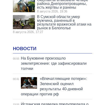
района Днепропетровщины,
есть жертвы и ранены
8 августа 2026, 19:36
В Сумской области умер
мужчина, раненный в
результате вражеской атаки на
рынок в Белополье
8 августа 2026, 17:27
НОВОСТИ
На Буковине произошло
00:55
землетрясение: где зафиксировали
толчки
«Впечатляющие потери»:
00:41
Зеленский оценил
результаты 40-дневной
операции против рф
Испанская разведка предупредила о
23:55