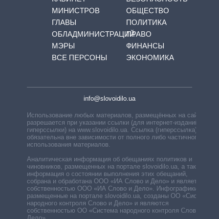
МИНИСТРОВ
ОБЩЕСТВО
ГЛАВЫ
ПОЛИТИКА
ОБЛАДМИНИСТРАЦИЙ
ПРАВО
МЭРЫ
ФИНАНСЫ
ВСЕ ПЕРСОНЫ
ЭКОНОМИКА
info@slovoidilo.ua
Использование любых материалов, размещённых на сайте,
разрешается при указании ссылки (для интернет-изданий —
гиперссылки) на www.slovoidilo.ua. Ссылка (гиперссылка)
обязательна вне зависимости от полного либо частичного
использования материалов.
Аналитическая информация об обещаниях политиков и
чиновников, размещенных на портале slovoidilo.ua, а также
информация о состоянии выполнения этих обещаний,
собрана и обработана ООО «ИА Слово и Дело» и является
собственностью ООО «ИА Слово и Дело». Инфографики,
размещенные на портале slovoidilo.ua, созданы ОО «Система
народного контроля Слово и Дело» и являются
собственностью ОО «Система народного контроля Слово и
Дело».