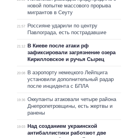
новой попытке массового прорыва
мигрантов в Сеуту
Россияне ударили по центру
21:57
Павлограда, есть пострадавшие
В Киеве после атаки рф
21:12
зафиксировали загрязнение озера
Кирилловское и ручья Сырец
В аэропорту немецкого Лейпцига
20:08
установили дополнительный радар
после инцидента с БПЛА
Оккупанты атаковали четыре района
19:36
Днепропетровщины, есть жертвы и
ранены
Над созданием украинской
19:03
антибаллистики работают две