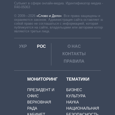
Субъект в сфере онлайн-медиа. Идентификатор медиа –
R40-05063
© 2009—2026
«Слово и Дело»
.
Все права защищены и
охраняются законом. Администрация сайта оставляет за
собой право не соглашаться с информацией, которая
публикуется на сайте, владельцами или авторами которой
являются третьи лица.
УКР
РОС
О НАС
КОНТАКТЫ
ПРАВИЛА
МОНИТОРИНГ
ТЕМАТИКИ
ПРЕЗИДЕНТ И
БИЗНЕС
ОФИС
КУЛЬТУРА
ВЕРХОВНАЯ
НАУКА
РАДА
НАЦИОНАЛЬНАЯ
КАБИНЕТ
БЕЗОПАСНОСТЬ