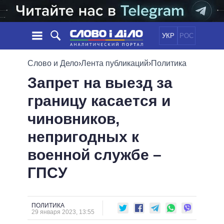
УКР
РОС
НОВОСТИ
Слово и Дело
›
Лента публикаций
›
Политика
Запрет на выезд за
ОБЕЩАНИЯ
ЛЕНТА
ПОЛИТИКА
границу касается и
СОБЫТИЯ
ЭКОНОМИКА
ПОЛИТИКИ
чиновников,
СТАТЬИ
ОБЩЕСТВО
ИНФОГРАФИКА
МНЕНИЯ
МИР
ВСЕ ПОЛИТИКИ
непригодных к
ОБЗОРЫ
ПРЕЗИДЕНТ И ОФИС
военной службе –
ВИДЕО
ДАЙДЖЕСТЫ
ВЕРХОВНАЯ РАДА
ГПСУ
ПОДДЕРЖАТЬ
КАБИНЕТ МИНИСТРОВ
ГЛАВЫ ОБЛАДМИНИСТРАЦИЙ
СРАВНЕНИЕ ПОЛИТИКОВ
МЭРЫ
ПОЛИТИКА
29 января 2023, 13:55
ВСЕ ПЕРСОНЫ