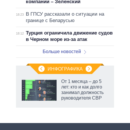
компании – Зеленский
В ГПСУ рассказали о ситуации на
18:23
границе с Беларусью
Турция ограничила движение судов
18:12
в Черном море из-за атак
Больше новостей
ИНФОГРАФИКА
От 1 месяца – до 5
лет: кто и как долго
не за
занимал должность
асть
руководителя СВР
елью