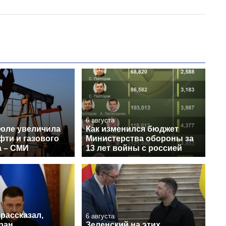
6 августа
июле увеличила
Как изменился бюджет
фти и газового
Министерства обороны за
а – СМИ
13 лет войны с россией
рассказал,
6 августа
ран
Зеленский на этих