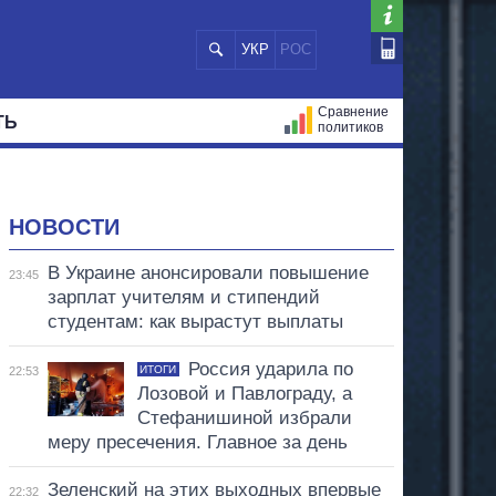
УКР
РОС
Сравнение
ТЬ
политиков
СТРАЦИЙ
МЭРЫ
ВСЕ ПЕРСОНЫ
НОВОСТИ
В Украине анонсировали повышение
23:45
зарплат учителям и стипендий
студентам: как вырастут выплаты
Россия ударила по
ИТОГИ
22:53
Лозовой и Павлограду, а
Стефанишиной избрали
меру пресечения. Главное за день
Зеленский на этих выходных впервые
22:32