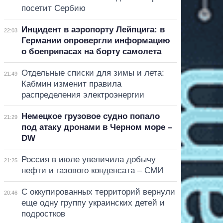
посетит Сербию
Инцидент в аэропорту Лейпцига: в
22:03
Германии опровергли информацию
о боеприпасах на борту самолета
Отдельные списки для зимы и лета:
21:49
Кабмин изменит правила
распределения электроэнергии
Немецкое грузовое судно попало
21:29
под атаку дронами в Черном море –
DW
Россия в июле увеличила добычу
21:25
нефти и газового конденсата – СМИ
С оккупированных территорий вернули
20:46
еще одну группу украинских детей и
подростков