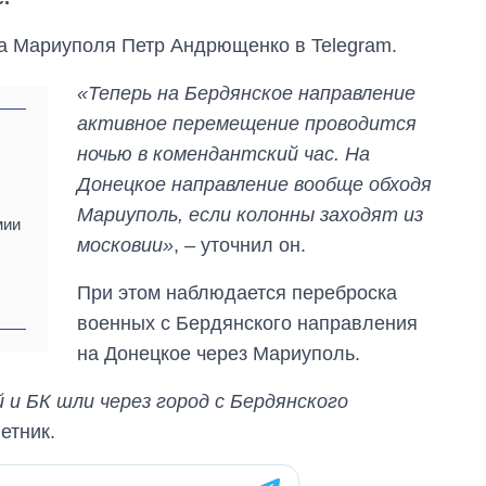
ра Мариуполя Петр Андрющенко в Telegram.
«Теперь на Бердянское направление
активное перемещение проводится
ночью в комендантский час. На
Донецкое направление вообще обходя
Мариуполь, если колонны заходят из
мии
московии»
, – уточнил он.
При этом наблюдается переброска
военных с Бердянского направления
на Донецкое через Мариуполь.
Восемь
массированных
й и БК шли через город с Бердянского
ударов по Украине
ветник.
за лето: Киев и
область стали
главной целью рф