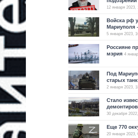
подозрении
12 января 2023, 
Войска рф 
Мариуполя 
5 января 2023, 1
Россияне п
мэрия
4 январ
Под Мариуп
старых танк
2 января 2023, 1
Стало извес
демонтиров
30 декабря 2022,
Еще 770 окк
20 января 2023, 