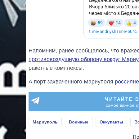
Напомним, ранее сообщалось, что враже
противовоздушную оборону вокруг Мари
ракетные комплексы.
А порт захваченного Мариуполя
россияне
ЧИТАЙТЕ 
самое важное о
Мариуполь
Военные
Оккупанты
В
По