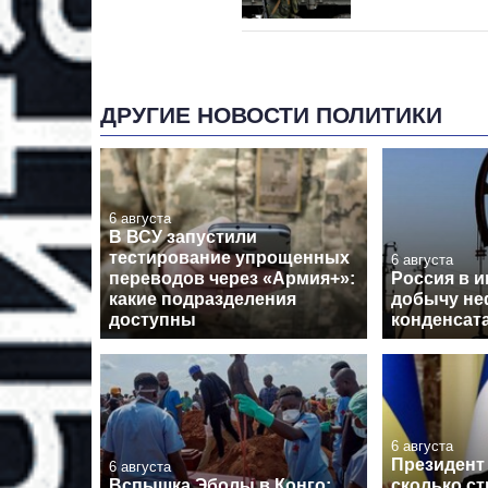
ДРУГИЕ НОВОСТИ ПОЛИТИКИ
6 августа
В ВСУ запустили
тестирование упрощенных
6 августа
переводов через «Армия+»:
Россия в 
какие подразделения
добычу не
доступны
конденсат
6 августа
Президент 
6 августа
Вспышка Эболы в Конго:
сколько ст