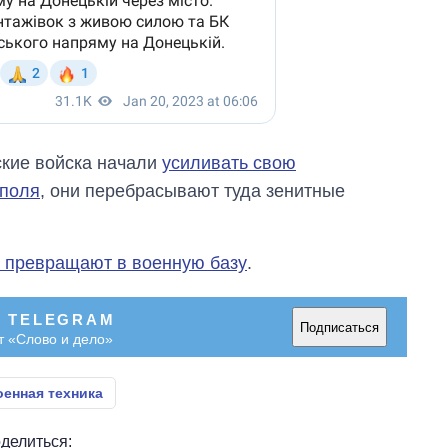
ские войска начали
усиливать свою
уполя
, они перебрасывают туда зенитные
 превращают в военную базу
.
В TELEGRAM
Подписаться
т «Слово и дело»
оенная техника
делиться: