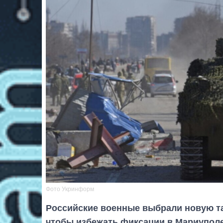
Фото Укринформ
Российские военные выбрали новую та
чтобы избежать фиксации в Мариуполе