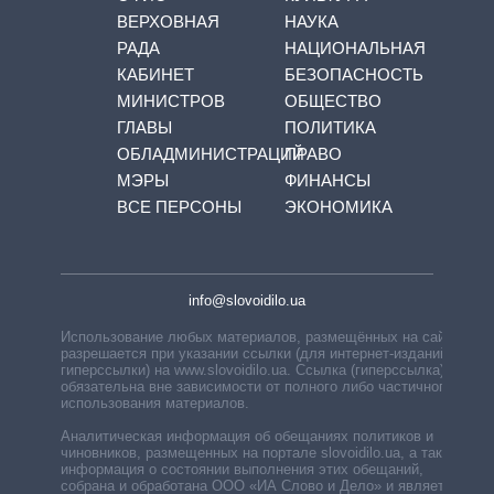
ВЕРХОВНАЯ
НАУКА
РАДА
НАЦИОНАЛЬНАЯ
КАБИНЕТ
БЕЗОПАСНОСТЬ
МИНИСТРОВ
ОБЩЕСТВО
ГЛАВЫ
ПОЛИТИКА
ОБЛАДМИНИСТРАЦИЙ
ПРАВО
МЭРЫ
ФИНАНСЫ
ВСЕ ПЕРСОНЫ
ЭКОНОМИКА
info@slovoidilo.ua
Использование любых материалов, размещённых на сайте,
разрешается при указании ссылки (для интернет-изданий —
гиперссылки) на www.slovoidilo.ua. Ссылка (гиперссылка)
обязательна вне зависимости от полного либо частичного
использования материалов.
Аналитическая информация об обещаниях политиков и
чиновников, размещенных на портале slovoidilo.ua, а также
информация о состоянии выполнения этих обещаний,
собрана и обработана ООО «ИА Слово и Дело» и является