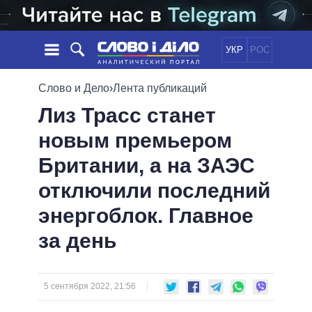
УКР
РОС
НОВОСТИ
Слово и Дело
›
Лента публикаций
Лиз Трасс станет
ОБЕЩАНИЯ
ЛЕНТА
ПОЛИТИКА
новым премьером
СОБЫТИЯ
ЭКОНОМИКА
ПОЛИТИКИ
Британии, а на ЗАЭС
СТАТЬИ
ОБЩЕСТВО
ИНФОГРАФИКА
МНЕНИЯ
МИР
ВСЕ ПОЛИТИКИ
отключили последний
ОБЗОРЫ
ПРЕЗИДЕНТ И ОФИС
энергоблок. Главное
ВИДЕО
ДАЙДЖЕСТЫ
ВЕРХОВНАЯ РАДА
за день
ПОДДЕРЖАТЬ
КАБИНЕТ МИНИСТРОВ
ГЛАВЫ ОБЛАДМИНИСТРАЦИЙ
СРАВНЕНИЕ ПОЛИТИКОВ
МЭРЫ
5 сентября 2022, 21:56
ВСЕ ПЕРСОНЫ