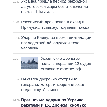
Украина прошла период рекордной
11:32
августовской жары без отключений
света – Шмыгаль
Российский дрон попал в склад в
11:01
Прилуках, вспыхнул крупный пожар
Удар по Киеву: во время ликвидации
10:56
последствий обнаружили тело
человека
Украинские дроны за
10:27
неделю поразили 12 судов
«теневого флота» рф
Пентагон досрочно отстранил
10:24
генерала, который координировал
поддержку Украины
Враг ночью ударил по Украине
09:59
ракетами и 151 дроном: сколько