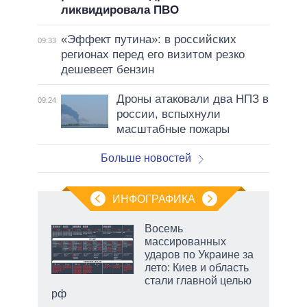
ликвидировала ПВО
«Эффект путина»: в российских
09:33
регионах перед его визитом резко
дешевеет бензин
Дроны атаковали два НПЗ в
09:24
россии, вспыхнули
масштабные пожары
Больше новостей
ИНФОГРАФИКА
еля
Восемь
массированных
ударов по Украине за
лето: Киев и область
стали главной целью
рф