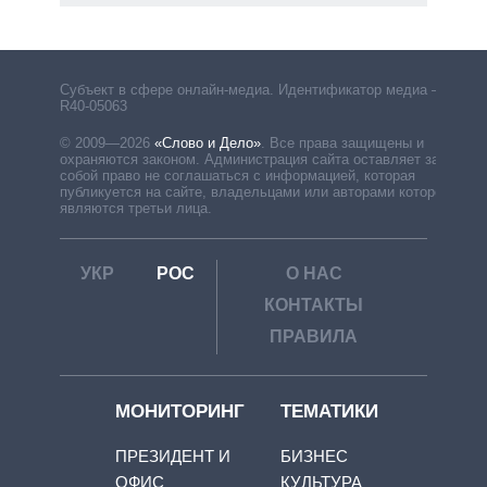
Субъект в сфере онлайн-медиа. Идентификатор медиа –
R40-05063
© 2009—2026
«Слово и Дело»
.
Все права защищены и
охраняются законом. Администрация сайта оставляет за
собой право не соглашаться с информацией, которая
публикуется на сайте, владельцами или авторами которой
являются третьи лица.
УКР
РОС
О НАС
КОНТАКТЫ
ПРАВИЛА
МОНИТОРИНГ
ТЕМАТИКИ
ПРЕЗИДЕНТ И
БИЗНЕС
ОФИС
КУЛЬТУРА