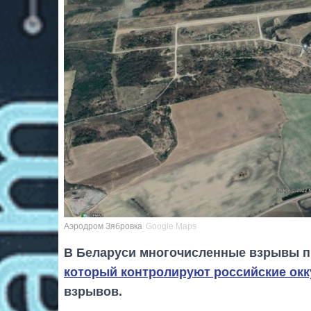
Аэродром Зябровка
Google Maps
В Беларуси многочисленные взрывы п
который контролируют российские ок
взрывов.