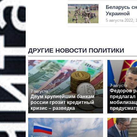
Беларусь сн
Украиной
5 августа 2022, 
ДРУГИЕ НОВОСТИ ПОЛИТИКИ
7 августа
Федоров р
7 августа
Двум крупнейшим банкам
предлагал
россии грозит кредитный
мобилизац
кризис – разведка
предусмат