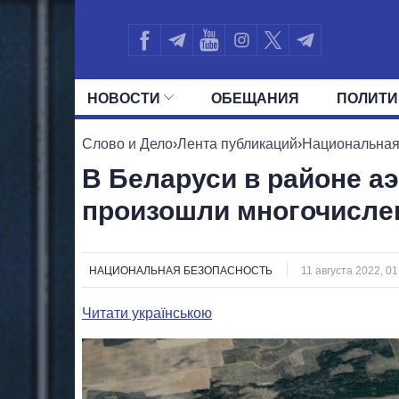
НОВОСТИ
ОБЕЩАНИЯ
ПОЛИТИ
ВСЕ ПОЛИТИКИ
ПРЕЗИДЕНТ И ОФ
Слово и Дело
›
Лента публикаций
›
Национальная
В Беларуси в районе а
произошли многочисл
НАЦИОНАЛЬНАЯ БЕЗОПАСНОСТЬ
11 августа 2022, 01
Читати українською