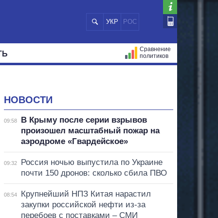
УКР
РОС
Сравнение
ТЬ
политиков
СТРАЦИЙ
МЭРЫ
ВСЕ ПЕРСОНЫ
НОВОСТИ
В Крыму после серии взрывов
09:58
произошел масштабный пожар на
аэродроме «Гвардейское»
Россия ночью выпустила по Украине
09:32
почти 150 дронов: сколько сбила ПВО
Крупнейший НПЗ Китая нарастил
08:54
закупки российской нефти из-за
перебоев с поставками – СМИ