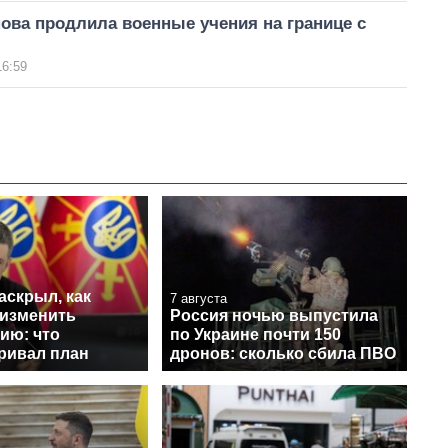
ова продлила военные учения на границе с
16:59
аскрыл, как
7 августа
 изменить
Россия ночью выпустила
ию: что
по Украине почти 150
ривал план
дронов: сколько сбила ПВО