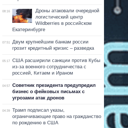
Дроны атаковали очередной
08:16
логистический центр
Wildberries в российском
Екатеринбурге
Двум крупнейшим банкам россии
07:51
грозит кредитный кризис – разведка
США расширили санкции против Кубы
05:17
из-за военного сотрудничества с
россией, Китаем и Ираном
Советник президента предупредил
04:57
бизнес о фейковых письмах с
угрозами атак дронов
Трамп подписал указы,
04:39
ограничивающие право на гражданство
по рождению в США