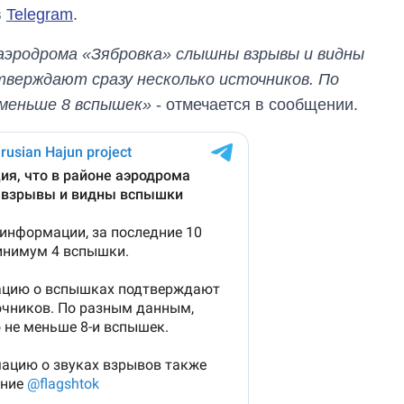
в
Telegram
.
аэродрома «Зябровка» слышны взрывы и видны
тверждают сразу несколько источников. По
 меньше 8 вспышек»
- отмечается в сообщении.
Сколько
картофеля
выращивали в
Украине до и во
время большой
войны